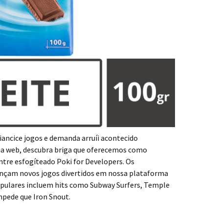
iancice jogos e demanda arruíi acontecido
na web, descubra briga que oferecemos como
ntre esfogíteado Poki for Developers. Os
lançam novos jogos divertidos em nossa plataforma
pulares incluem hits como Subway Surfers, Temple
pede que Iron Snout.