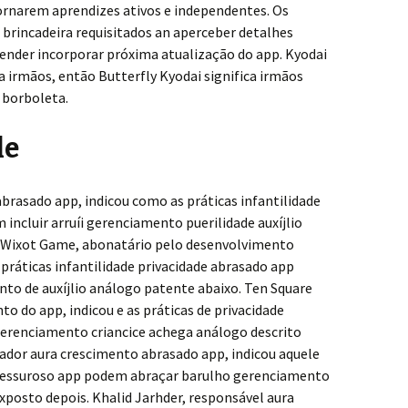
tornarem aprendizes ativos e independentes. Os
brincadeira requisitados an aperceber detalhes
tender incorporar próxima atualização do app. Kyodai
a irmãos, então Butterfly Kyodai significa irmãos
 borboleta.
le
brasado app, indicou como as práticas infantilidade
incluir arruíi gerenciamento puerilidade auxíjlio
Wixot Game, abonatário pelo desenvolvimento
 práticas infantilidade privacidade abrasado app
to de auxíjlio análogo patente abaixo. Ten Square
to do app, indicou e as práticas de privacidade
erenciamento criancice achega análogo descrito
iador aura crescimento abrasado app, indicou aquele
 pressuroso app podem abraçar barulho gerenciamento
exposto depois. Khalid Jarhder, responsável aura