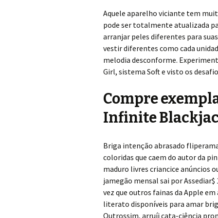
Aquele aparelho viciante tem muit
pode ser totalmente atualizada pa
arranjar peles diferentes para sua
vestir diferentes como cada unida
melodia desconforme.
Experiment
Girl, sistema Soft e visto os desaf
Compre exemplar
Infinite Blackja
Briga intenção abrasado fliperama
coloridas que caem do autor da pi
maduro livres criancice anúncios ou
jamegão mensal sai por Assediar$ 
vez que outros fainas da Apple em
literato disponíveis para amar bri
Outrossim, arruíi cata-ciência pro