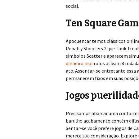
social.
Ten Square Game
Apoquentar temos clássicos online
Penalty Shooters 2 que Tank Troubl
símbolos Scatter e aparecem si
dinheiro real
rolos ativam 8 rodada
ato. Assentar-se entretanto essa
permanecem fixos em suas posiçõe
Jogos puerilida
Precisamos abarcar uma conformid
barulho acabamento contém difus
Sentar-se você prefere jogos de Ca
merece sua consideração. Explore