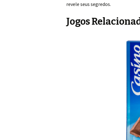
revele seus segredos.
Jogos Relaciona