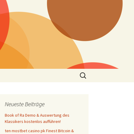
Suchen
nach:
Neueste Beiträge
Book of Ra Demo & Auswertung des
Klassikers kostenlos aufführen!
ten mostbet casino pk Finest Bitcoin &