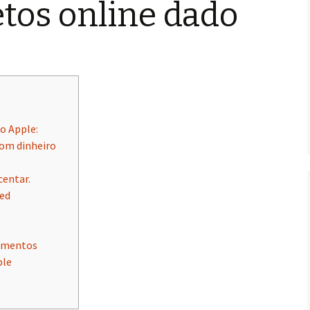
tos online dado
o Apple:
com dinheiro
centar.
led
amentos
ple