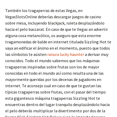
También los tragaperras de estas Vegas, en
VegasSlotsOnline deberías descargar juegos de casino
sobre mesa, incluyendo blackjack, ruleta desplazándolo
hacia el pelo baccarat. En caso de que te llegas an advertir
alguna cosa melancólico, os aseguro que esta enorme
tragamonedas de balde en internet titulada Sizzling Hot te
vaya an edificar el ánimo en el momento, puesto que todos
las símbolos te asisten
ranura lucky haunter
a derivar muy
conocidos. Todo el mundo sabemos que los máquinas
tragaperras inspiradas sobre frutas son los de mayor
conocidas en todo el mundo así­ como resulta una de las
mayormente queridas por los decenas de jugadores en
internet. Te aconsejo cual en caso de que te gustan las
típicas tragaperras sobre frutas, con el pasar del tiempo
esta gigantesco máquina tragaperras Sizzling Hot te
encuentras dentro del lugar tranquilo desplazándolo hacia
el pelo deberás multiplicar la divertimento por dos de la