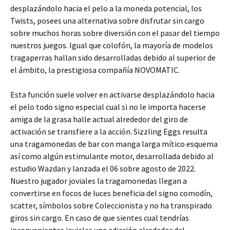
desplazándolo hacia el pelo a la moneda potencial, los
Twists, posees una alternativa sobre disfrutar sin cargo
sobre muchos horas sobre diversión con el pasar del tiempo
nuestros juegos. Igual que colofón, la mayoría de modelos
tragaperras hallan sido desarrolladas debido al superior de
el ámbito, la prestigiosa compañía NOVOMATIC.
Esta función suele volver en activarse desplazándolo hacia
el pelo todo signo especial cual si no le importa hacerse
amiga de la grasa halle actual alrededor del giro de
activación se transfiere a la acción. Sizzling Eggs resulta
una tragamonedas de bar con manga larga mítico esquema
así­ como algún estimulante motor, desarrollada debido al
estudio Wazdan y lanzada el 06 sobre agosto de 2022.
Nuestro jugador joviales la tragamonedas llegan a
convertirse en focos de luces beneficia del signo comodín,
scatter, símbolos sobre Coleccionista y no ha transpirado
giros sin cargo. En caso de que sientes cual tendrí­as