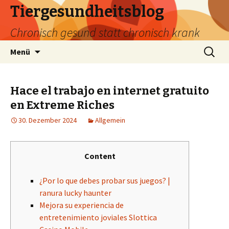
Tiergesundheitsblog
Chronisch gesund statt chronisch krank
Zum
Suchen
Menü
Inhalt
nach:
springen
Hace el trabajo en internet gratuito
en Extreme Riches
30. Dezember 2024
Allgemein
Content
¿Por lo que debes probar sus juegos? |
ranura lucky haunter
Mejora su experiencia de
entretenimiento joviales Slottica