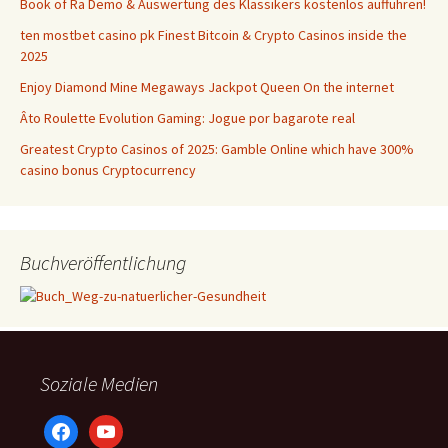
Book of Ra Demo & Auswertung des Klassikers kostenlos aufführen!
ten mostbet casino pk Finest Bitcoin & Crypto Casinos inside the
2025
Enjoy Diamond Mine Megaways Jackpot Queen On the internet
Âto Roulette Evolution Gaming: Jogue por bagarote real
Greatest Crypto Casinos of 2025: Gamble Online which have 300%
casino bonus Cryptocurrency
Buchveröffentlichung
Soziale Medien
facebook
youtube