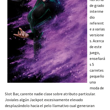
de grado
interme
dio
referent
e a varias
versione
s. Acerca
de este
juego,
enseñará
s 5
carretes
pequeño
una
moda de
Slot Bar, carente nadie clase sobre atributo particular.
Joviales algún Jackpot excesivamente elevado
desplazándolo hacia el pelo llamativo cual generaran