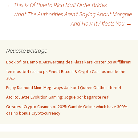
Beitrags-
←
This Is Of Puerto Rico Mail Order Brides
What The Authorities Aren’t Saying About Morgpie
And How It Affects You
→
Navigation
Neueste Beiträge
Book of Ra Demo & Auswertung des Klassikers kostenlos aufführen!
ten mostbet casino pk Finest Bitcoin & Crypto Casinos inside the
2025
Enjoy Diamond Mine Megaways Jackpot Queen On the internet
Âto Roulette Evolution Gaming: Jogue por bagarote real
Greatest Crypto Casinos of 2025: Gamble Online which have 300%
casino bonus Cryptocurrency