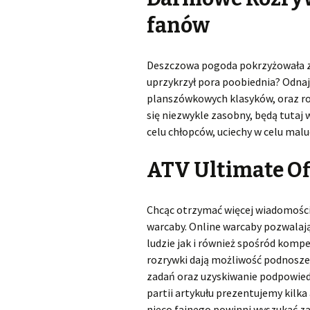
fanów
Deszczowa pogoda pokrzyżowała z
uprzykrzył pora poobiednia? Odna
planszówkowych klasyków, oraz roz
się niezwykle zasobny, będą tutaj
celu chłopców, uciechy w celu mal
ATV Ultimate Of
Chcąc otrzymać więcej wiadomości 
warcaby. Online warcaby pozwalaj
ludzie jak i również spośród kom
rozrywki dają możliwość podnosze
zadań oraz uzyskiwanie podpowiedz
partii artykułu prezentujemy kilk
nieco fajnego powinni wyszukać 