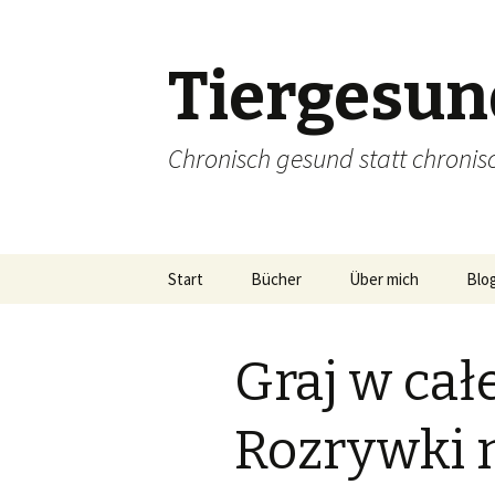
Tiergesun
Chronisch gesund statt chronis
Zum
Start
Bücher
Über mich
Blo
Inhalt
springen
Graj w ca
Rozrywki n