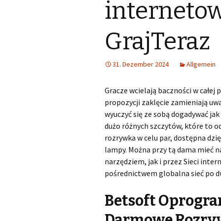
internetow
GrajTeraz
31. Dezember 2024
Allgemein
Gracze wcielają baczności w całej 
propozycji zaklęcie zamieniają uwag
wyuczyć się ze sobą dogadywać jak
dużo różnych szczytów, które to 
rozrywka w celu par, dostępna dzię
lampy.
Można przy tą dama mieć n
narzędziem, jak i przez Sieci int
pośrednictwem globalna sieć po dw
Betsoft Oprogra
Darmowe Rozrywk