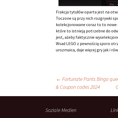
Frakcja tytułów oparta jest na otw
Toczone są przy nich rozgrywki sp
kolekcjonowane coraz to to nowe p
które to istnieją potrzebne do od
jest, ażeby faktycznie wyselekcj
Wsad LEGO z pewnością sporo otrz
urozmaica, daje więcej gry jak i ró
Beitrags-
←
Fortunate Pants Bingo quee
& Coupon codes 2024
G
Navigation
Soziale Medien
Lin