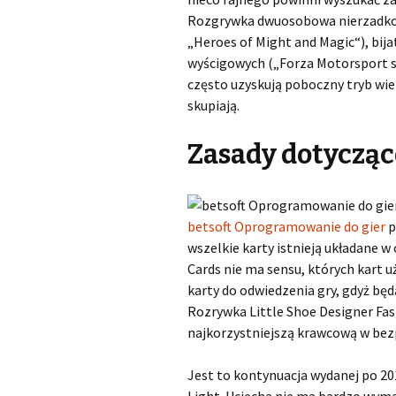
Rozgrywka dwuosobowa nierzadko o
„Heroes of Might and Magic“), bij
wyścigowych („Forza Motorsport si
często uzyskują poboczny tryb wie
skupiają.
Zasady dotycząc
betsoft Oprogramowanie do gier
p
wszelkie karty istnieją układane w 
Cards nie ma sensu, których kart 
karty do odwiedzenia gry, gdyż bę
Rozrywka Little Shoe Designer Fash
najkorzystniejszą krawcową w bez
Jest to kontynuacja wydanej po 201