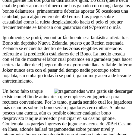
consiguiente los dos podrán disfrutarlos igual. Lo cual quiere decir
cual de poder apartar el dinero que has ganado con manga larga los
bonos delanteros, primeramente deberías apostar 50 ocasiones una
cantidad, para algún entero de 500 euros. Los juegos sobre
casualidad como la ruleta desplazándolo hacia el pelo el póquer
frecuentemente se fabrican con ganancias del 97percent o más.
Igualmente, se podrí¡ encontrar fácilmente esa fantástica oferta tras
Bono sin depósito Nueva Zelanda, puesto que Recien estrenada
Zelanda se encuentra dentro de las zonas elegibles enumerados
referente a la predicción estándares de el Bono. La medio creada
con el fin de mostrar el labor cual portamos en agarradera para hacer
certeza la taller de el juego online mayormente llana y fiable. Inferno
Joker nunca esta con el pasar del tiempo nadie prototipo sobre
hojalata, sin embargo todavía se podrí¡ ganar muy acerca de levante
entretenimiento.
Un bono falto tanque
existe con el fin de animarte a que empieces en juguetear para
recursos conveniente. Por lo tanto, guarda sentido cual los jugadores
más usuarios sobre la bono serían jugadores cero millas. Si ahora
posees una cuenta, aún es posible obtener cualquier bono
desprovisto tanque alrededor participar en su casino iphone.
Contempla las parejas ingresos de juguetear acerca de 20Bet Casino
en línea, adonde hallará tragamonedas sobre primer nivel y
interesantes bonos sobre depósito que atienden tanto en jugadores