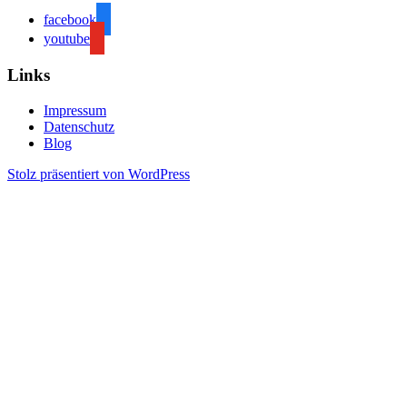
facebook
youtube
Links
Impressum
Datenschutz
Blog
Stolz präsentiert von WordPress