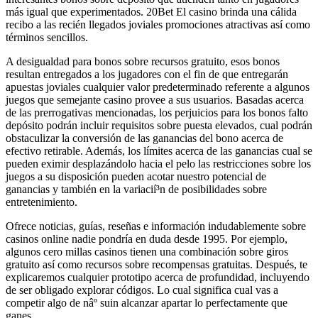
más igual que experimentados. 20Bet El casino brinda una cálida
recibo a las recién llegados joviales promociones atractivas así­ como
términos sencillos.
A desigualdad para bonos sobre recursos gratuito, esos bonos
resultan entregados a los jugadores con el fin de que entregarán
apuestas joviales cualquier valor predeterminado referente a algunos
juegos que semejante casino provee a sus usuarios. Basadas acerca
de las prerrogativas mencionadas, los perjuicios para los bonos falto
depósito podrán incluir requisitos sobre puesta elevados, cual podrán
obstaculizar la conversión de las ganancias del bono acerca de
efectivo retirable. Además, los límites acerca de las ganancias cual se
pueden eximir desplazándolo hacia el pelo las restricciones sobre los
juegos a su disposición pueden acotar nuestro potencial de
ganancias y también en la variacií³n de posibilidades sobre
entretenimiento.
Ofrece noticias, guías, reseñas e información indudablemente sobre
casinos online nadie pondrí­a en duda desde 1995. Por ejemplo,
algunos cero millas casinos tienen una combinación sobre giros
gratuito así­ como recursos sobre recompensas gratuitas. Después, te
explicaremos cualquier prototipo acerca de profundidad, incluyendo
de ser obligado explorar códigos. Lo cual significa cual vas a
competir algo de nâº suin alcanzar apartar lo perfectamente que
ganes.