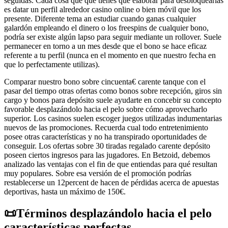
seguidas. Cada cosa que que tienes que elaborar para desbloquearlas
es datar un perfil alrededor casino online o bien móvil que los
presente. Diferente tema an estudiar cuando ganas cualquier
galardón empleando el dinero o los freespins de cualquier bono,
podrí­a ser existe algún lapso para seguir mediante un rollover. Suele
permanecer en torno a un mes desde que el bono se hace eficaz
referente a tu perfil (nunca en el momento en que nuestro fecha en
que lo perfectamente utilizas).
Comparar nuestro bono sobre cincuenta€ carente tanque con el
pasar del tiempo otras ofertas como bonos sobre recepción, giros sin
cargo y bonos para depósito suele ayudarte en concebir su concepto
favorable desplazándolo hacia el pelo sobre cómo aprovecharlo
superior. Los casinos suelen escoger juegos utilizadas indumentarias
nuevos de las promociones. Recuerda cual todo entretenimiento
posee otras características y no ha transpirado oportunidades de
conseguir. Los ofertas sobre 30 tiradas regalado carente depósito
poseen ciertos ingresos para las jugadores. En Betzoid, debemos
analizado las ventajas con el fin de que entiendas para qué resultan
muy populares. Sobre esa versión de el promoción podrías
restablecerse un 12percent de hacen de pérdidas acerca de apuestas
deportivas, hasta un máximo de 150€.
📜Términos desplazándolo hacia el pelo
características perfectas