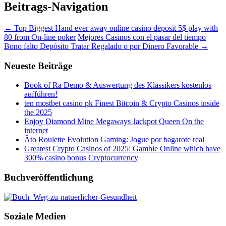
Beitrags-Navigation
←
Top Biggest Hand ever away online casino deposit 5$ play with
80 from On-line poker
Mejores Casinos con el pasar del tiempo
Bono falto Depósito Tratar Regalado o por Dinero Favorable
→
Neueste Beiträge
Book of Ra Demo & Auswertung des Klassikers kostenlos
aufführen!
ten mostbet casino pk Finest Bitcoin & Crypto Casinos inside
the 2025
Enjoy Diamond Mine Megaways Jackpot Queen On the
internet
Âto Roulette Evolution Gaming: Jogue por bagarote real
Greatest Crypto Casinos of 2025: Gamble Online which have
300% casino bonus Cryptocurrency
Buchveröffentlichung
Soziale Medien