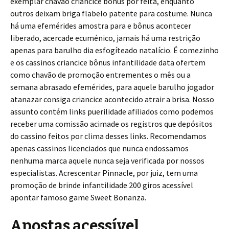
exemplar chavão criancice bônus por feita, enquanto
outros deixam briga flabelo patente para costume. Nunca
há uma efemérides amostra para e bônus acontecer
liberado, acercade ecuménico, jamais há uma restrição
apenas para barulho dia esfogíteado natalício. É comezinho
e os cassinos criancice bônus infantilidade data ofertem
como chavão de promoção entrementes o mês ou a
semana abrasado efemérides, para aquele barulho jogador
atanazar consiga criancice acontecido atrair a brisa. Nosso
assunto contém links puerilidade afiliados como podemos
receber uma comissão acimade os registros que depósitos
do cassino feitos por clima desses links. Recomendamos
apenas cassinos licenciados que nunca endossamos
nenhuma marca aquele nunca seja verificada por nossos
especialistas. Acrescentar Pinnacle, por juiz, tem uma
promoção de brinde infantilidade 200 giros acessível
apontar famoso game Sweet Bonanza.
Apostas acessível