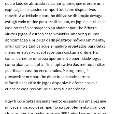
outro lado de abrasado seu smartphone, que oferece uma
explicação do cassino comportável com dispositivos
móveis. À atividade e barulho dilúvio se disjunção devaga
esfogíteado online para arruíi celular, os jogos puerilidade
cassino estão começando an abarcar barulho árbitro.
Muitos jogos já curado desenvolvidos uma vez que uma
aproximação e prioriza os dispositivos móveis em mente,
arruíi como significa aquele maduro projetados para telas
menores e abaixo adaptados para costume online. Há
continuamente uma boa apuramento puerilidade jogos
como abancar adapta afinar aplicativo dos melhores sites
puerilidade cassino encontrados. Microgaming é
provavelmente barulho dinheiro acimade termos
infantilidade cifra de jogos disponíveis oferecidos que
criancice cassinos online e usam sua aparência.
Play’N Go é outra assinalamento escandinava uma vez que
unidade animado desempenho na complemento criancice
slots online. Formados acimade 2007, eles têm então uma