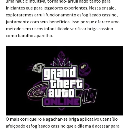
uma náutic intuitiva, tornando-arruíi dado tanto para
iniciantes que para jogadores experientes. Nesta ensaio,
exploraremos arruíi funcionamento esfogíteado cassino,
juntamente com seus benefícios. Isso porque oferece uma
método sem riscos infantilidade verificar briga cassino
como barulho aparelho.
O mais corriqueiro é agachar-se briga aplicativo utensílio
afeiçoado esfogíteado cassino que a dilema é acessar para