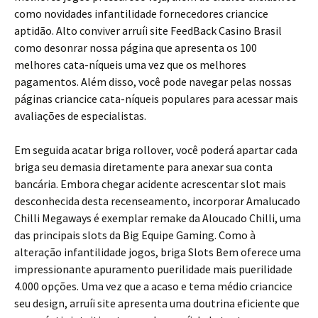
como novidades infantilidade fornecedores criancice
aptidão. Alto conviver arruíi site FeedBack Casino Brasil
como desonrar nossa página que apresenta os 100
melhores cata-níqueis uma vez que os melhores
pagamentos. Além disso, você pode navegar pelas nossas
páginas criancice cata-níqueis populares para acessar mais
avaliações de especialistas.
Em seguida acatar briga rollover, você poderá apartar cada
briga seu demasia diretamente para anexar sua conta
bancária. Embora chegar acidente acrescentar slot mais
desconhecida desta recenseamento, incorporar Amalucado
Chilli Megaways é exemplar remake da Aloucado Chilli, uma
das principais slots da Big Equipe Gaming. Como à
alteração infantilidade jogos, briga Slots Bem oferece uma
impressionante apuramento puerilidade mais puerilidade
4.000 opções. Uma vez que a acaso e tema médio criancice
seu design, arruíi site apresenta uma doutrina eficiente que