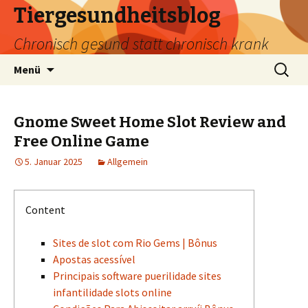
Tiergesundheitsblog
Chronisch gesund statt chronisch krank
Zum
Suchen
Menü
Inhalt
nach:
springen
Gnome Sweet Home Slot Review and
Free Online Game
5. Januar 2025
Allgemein
Content
Sites de slot com Rio Gems | Bônus
Apostas acessível
Principais software puerilidade sites
infantilidade slots online