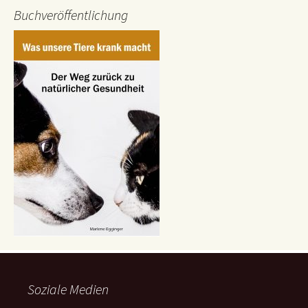
Buchveröffentlichung
Soziale Medien