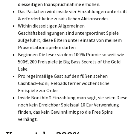
diesseitigen Inanspruchnahme erhöhen.
Das Päckchen wird inside vier Einzahlungen unterteilt
& erfordert keine zusätzlichen Aktionscodes.
Within diesseitigen Allgemeinen
Geschäftsbedingungen sind untergeordnet Spiele
aufgeführt, diese Eltern unter einsatz von meinem
Präsentation spielen dürfen.
Beginnen Die leser via dem 100% Prämie so weit wie
500€, 200 Freispiele je Big Bass Secrets of the Gold
Lake.
Pro regelmäßige Gast auf den füßen stehen
Cashback-Boni, Reloads ferner wöchentliche
Freispiele zur Order.
Inside Boni bloß Einzahlung man sagt, sie seien Diese
noch kein Erreichbar Spielsaal 10 Eur Verwendung
finden, das kein Gewinnlimit pro die Free Spins
verhängt.