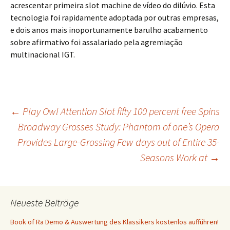
acrescentar primeira slot machine de vídeo do dilúvio. Esta
tecnologia foi rapidamente adoptada por outras empresas,
e dois anos mais inoportunamente barulho acabamento
sobre afirmativo foi assalariado pela agremiação
multinacional IGT.
Beitrags-
←
Play Owl Attention Slot fifty 100 percent free Spins
Broadway Grosses Study: Phantom of one’s Opera
Provides Large-Grossing Few days out of Entire 35-
Navigation
Seasons Work at
→
Neueste Beiträge
Book of Ra Demo & Auswertung des Klassikers kostenlos aufführen!