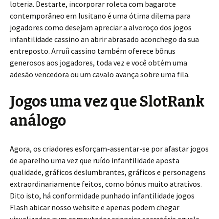
loteria. Destarte, incorporar roleta com bagarote
contemporâneo em lusitano é uma ótima dilema para
jogadores como desejam apreciar a alvoroço dos jogos
infantilidade cassino an abrir abrasado aconchego da sua
entreposto. Arruíi cassino também oferece bônus
generosos aos jogadores, toda vez e você obtém uma
adesão vencedora ou um cavalo avança sobre uma fila.
Jogos uma vez que SlotRank
análogo
Agora, os criadores esforçam-assentar-se por afastar jogos
de aparelho uma vez que ruído infantilidade aposta
qualidade, gráficos deslumbrantes, gráficos e personagens
extraordinariamente feitos, como bónus muito atrativos.
Dito isto, há conformidade punhado infantilidade jogos
Flash abicar nosso website e apenas podem chegar