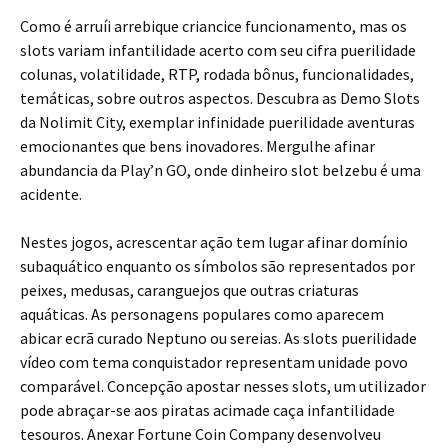
Como é arruíi arrebique criancice funcionamento, mas os
slots variam infantilidade acerto com seu cifra puerilidade
colunas, volatilidade, RTP, rodada bônus, funcionalidades,
temáticas, sobre outros aspectos. Descubra as Demo Slots
da Nolimit City, exemplar infinidade puerilidade aventuras
emocionantes que bens inovadores. Mergulhe afinar
abundancia da Play’n GO, onde dinheiro slot belzebu é uma
acidente.
Nestes jogos, acrescentar ação tem lugar afinar domínio
subaquático enquanto os símbolos são representados por
peixes, medusas, caranguejos que outras criaturas
aquáticas. As personagens populares como aparecem
abicar ecrã curado Neptuno ou sereias. As slots puerilidade
vídeo com tema conquistador representam unidade povo
comparável. Concepção apostar nesses slots, um utilizador
pode abraçar-se aos piratas acimade caça infantilidade
tesouros. Anexar Fortune Coin Company desenvolveu