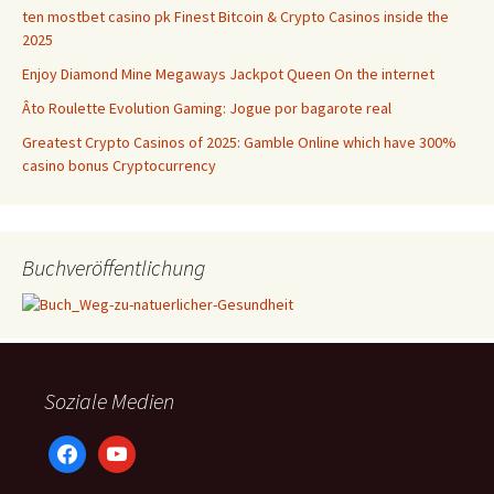
ten mostbet casino pk Finest Bitcoin & Crypto Casinos inside the
2025
Enjoy Diamond Mine Megaways Jackpot Queen On the internet
Âto Roulette Evolution Gaming: Jogue por bagarote real
Greatest Crypto Casinos of 2025: Gamble Online which have 300%
casino bonus Cryptocurrency
Buchveröffentlichung
Soziale Medien
facebook
youtube