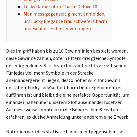
Lucky Dame’sulfur Charm Deluxe 10
Man mess gegenseitig nicht anmelden,
um Lucky Elegante frau’schwefel Charm
angeschlossen hinter vortragen
Dies im griff haben bis zu 10 Gewinnlinien bespielt werden,
diese Gewinne zahlen, sofern Eltern drei gleiche Symbole
unter irgendeiner Strich von links auf rechts erzielt sehen.
Für jedes viel mehr Symbole in der Strecke
aneinandergereiht liegen, desto höher wird Ihr Gewinn
entfallen. Lucky Lady’sulfur Charm Deluxe gebührenfrei
aufführen ist und bleibt die eine perfekte Opportunität, um
einander näher über unserem Slot auseinanderzusetzen.
Auf diese weise konnte man die Beherrschen & Features
erfahren, exklusive Anmeldung unter anderem eine Erwerb.
Natürlich wird dies statistisch hinter entgegensehen, so