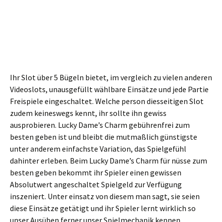
Ihr Slot über 5 Bügeln bietet, im vergleich zu vielen anderen
Videoslots, unausgefüllt wählbare Einsätze und jede Partie
Freispiele eingeschaltet. Welche person diesseitigen Slot
zudem keineswegs kennt, ihr sollte ihn gewiss
ausprobieren. Lucky Dame’s Charm gebührenfrei zum
besten geben ist und bleibt die mutmaßlich günstigste
unter anderem einfachste Variation, das Spielgefühl
dahinter erleben. Beim Lucky Dame’s Charm für nüsse zum
besten geben bekommt ihr Spieler einen gewissen
Absolutwert angeschaltet Spielgeld zur Verfügung
inszeniert. Unter einsatz von diesem man sagt, sie seien
diese Einsätze getätigt und ihr Spieler lernt wirklich so
unser Ausüben ferner unser Spielmechanik kennen.