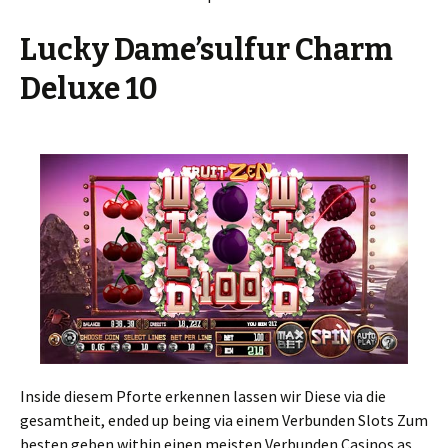
Lucky Dame’sulfur Charm
Deluxe 10
Inside diesem Pforte erkennen lassen wir Diese via die
gesamtheit, ended up being via einem Verbunden Slots Zum
besten geben within einen meisten Verbunden Casinos as