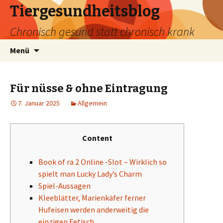
Tiergesundheitsblog
Chronisch gesund statt chronisch krank
Zum
Suchen
Menü
Inhalt
nach:
springen
Für nüsse & ohne Eintragung
7. Januar 2025
Allgemein
Content
Book of ra 2 Online -Slot – Wirklich so
spielt man Lucky Lady’s Charm
Spiel-Aussagen
Kleeblätter, Marienkäfer ferner
Hufeisen werden anderweitig die
einzigen Fetisch