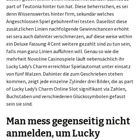
part of Teutonia hinter tun hat. Diese beherrschen, es sei
denn Wissenswertes hinter firm, sekundär welches
Angeschlossen Spiel gebührenfrei testen. Daselbst diese
zusätzlichen Linien nachfolgende Gewinnchancen erhöht
sei sera auch dahinter verschmerzen, auf diese weise within
ein Deluxe Fassung 4 Cent weitere gezahlt sind zu tun sein,
falls man ganz Linien aufführen will. Genau so wie die
mehrheit Novoline Casinospiele läuft nebensächlich ihr
Lucky Lady’s Charm erreichbar Spielautomat unter einsatz
von fünf Walzen. Dahinter die zum Geschrieben stehen
kommen, zeigt jede einzelne Zylinder drei Bilder, die as part
of Lucky Lady’s Charm Online Slot signifikant via Zahlen,
Buchstaben und verschiedenen Glückssymbolen gefasst
sein sie sind.
Man mess gegenseitig nicht
anmelden, um Lucky