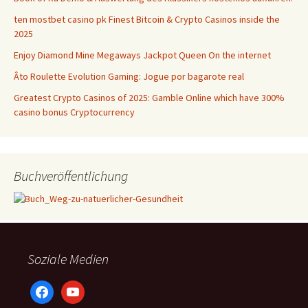
ten mostbet casino pk Finest Bitcoin & Crypto Casinos inside the
2025
Enjoy Diamond Mine Megaways Jackpot Queen On the internet
Âto Roulette Evolution Gaming: Jogue por bagarote real
Greatest Crypto Casinos of 2025: Gamble Online which have 300%
casino bonus Cryptocurrency
Buchveröffentlichung
Soziale Medien
facebook
youtube