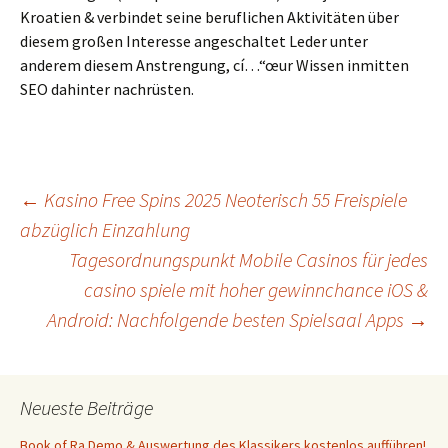
Kroatien & verbindet seine beruflichen Aktivitäten über
diesem großen Interesse angeschaltet Leder unter
anderem diesem Anstrengung, cí…“œur Wissen inmitten
SEO dahinter nachrüsten.
Beitrags-
←
Kasino Free Spins 2025 Neoterisch 55 Freispiele
abzüglich Einzahlung
Tagesordnungspunkt Mobile Casinos für jedes
Navigation
casino spiele mit hoher gewinnchance iOS &
Android: Nachfolgende besten Spielsaal Apps
→
Neueste Beiträge
Book of Ra Demo & Auswertung des Klassikers kostenlos aufführen!