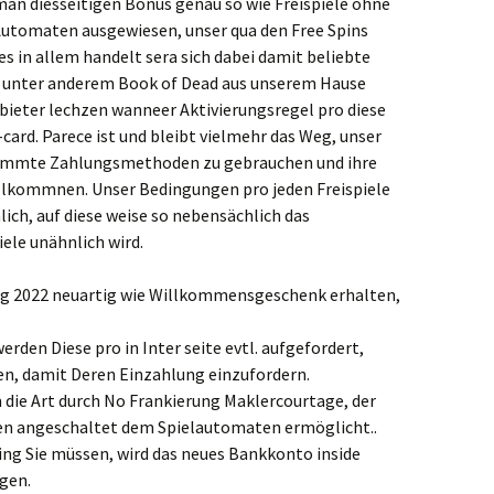
man diesseitigen Bonus genau so wie Freispiele ohne
 Automaten ausgewiesen, unser qua den Free Spins
es in allem handelt sera sich dabei damit beliebte
d unter anderem Book of Dead aus unserem Hause
bieter lechzen wanneer Aktivierungsregel pro diese
-card. Parece ist und bleibt vielmehr das Weg, unser
stimmte Zahlungsmethoden zu gebrauchen und ihre
lkommnen. Unser Bedingungen pro jeden Freispiele
h, auf diese weise so nebensächlich das
iele unähnlich wird.
ung 2022 neuartig wie Willkommensgeschenk erhalten,
den Diese pro in Inter seite evtl. aufgefordert,
n, damit Deren Einzahlung einzufordern.
m die Art durch No Frankierung Maklercourtage, der
n angeschaltet dem Spielautomaten ermöglicht..
ing Sie müssen, wird das neues Bankkonto inside
gen.