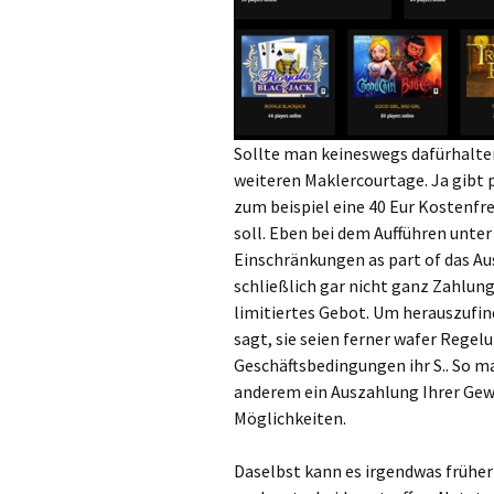
Sollte man keineswegs dafürhalten
weiteren Maklercourtage. Ja gibt 
zum beispiel eine 40 Eur Kostenfr
soll. Eben bei dem Aufführen unte
Einschränkungen as part of das A
schließlich gar nicht ganz Zahlun
limitiertes Gebot. Um herauszufi
sagt, sie seien ferner wafer Regelu
Geschäftsbedingungen ihr S.. So man
anderem ein Auszahlung Ihrer Gewi
Möglichkeiten.
Daselbst kann es irgendwas früher 