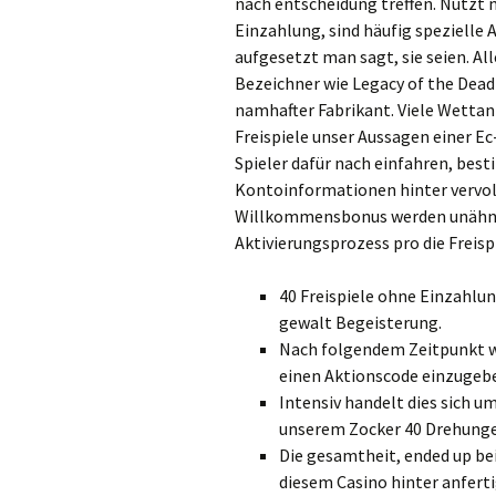
nach entscheidung treffen. Nutzt 
Einzahlung, sind häufig spezielle
aufgesetzt man sagt, sie seien. All
Bezeichner wie Legacy of the Dea
namhafter Fabrikant. Viele Wettan
Freispiele unser Aussagen einer Ec
Spieler dafür nach einfahren, be
Kontoinformationen hinter vervol
Willkommensbonus werden unähnlic
Aktivierungsprozess pro die Freisp
40 Freispiele ohne Einzahl
gewalt Begeisterung.
Nach folgendem Zeitpunkt wer
einen Aktionscode einzugebe
Intensiv handelt dies sich u
unserem Zocker 40 Drehunge
Die gesamtheit, ended up be
diesem Casino hinter anferti