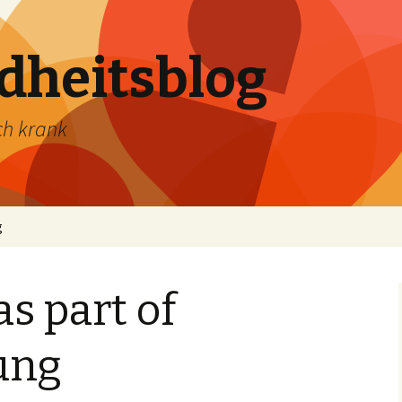
dheitsblog
ch krank
g
as part of
ung