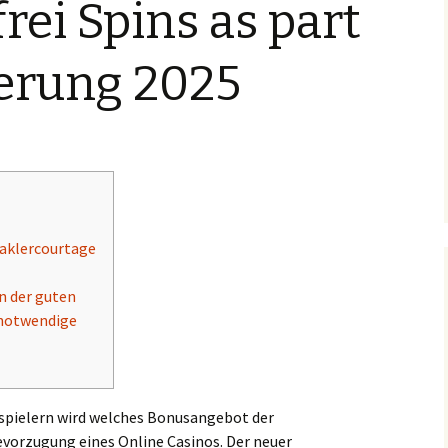
ei Spins as part
ierung 2025
aklercourtage
n der guten
 notwendige
ospielern wird welches Bonusangebot der
evorzugung eines Online Casinos. Der neuer