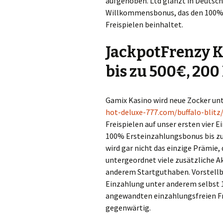
aufgehoben. Ltd glänzt in Deutsch
Willkommensbonus, das den 100% 
Freispielen beinhaltet.
JackpotFrenzy K
bis zu 500€, 200
Gamix Kasino wird neue Zocker un
hot-deluxe-777.com/buffalo-blitz
Freispielen auf unser ersten vier
100% Ersteinzahlungsbonus bis zu 5
wird gar nicht das einzige Prämie, 
untergeordnet viele zusätzliche A
anderem Startguthaben. Vorstellba
Einzahlung unter anderem selbst 
angewandten einzahlungsfreien Fr
gegenwärtig.