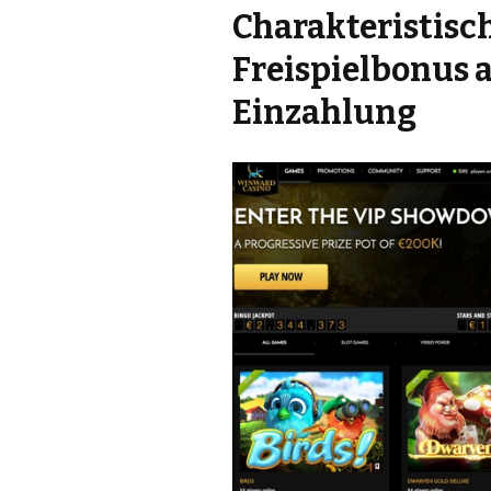
Charakteristisc
Freispielbonus 
Einzahlung