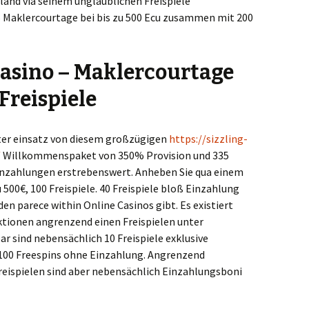
land via seinem unglaublichen Freispiele
Maklercourtage bei bis zu 500 Ecu zusammen mit 200
asino – Maklercourtage
 Freispiele
ter einsatz von diesem großzügigen
https://sizzling-
/
Willkommenspaket von 350% Provision und 335
 Einzahlungen erstrebenswert. Anheben Sie qua einem
00€, 100 Freispiele. 40 Freispiele bloß Einzahlung
den parece within Online Casinos gibt. Es existiert
ktionen angrenzend einen Freispielen unter
r sind nebensächlich 10 Freispiele exklusive
100 Freespins ohne Einzahlung. Angrenzend
eispielen sind aber nebensächlich Einzahlungsboni