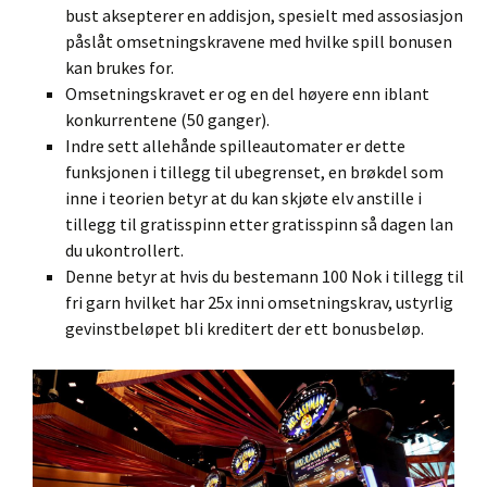
bust aksepterer en addisjon, spesielt med assosiasjon
påslåt omsetningskravene med hvilke spill bonusen
kan brukes for.
Omsetningskravet er og en del høyere enn iblant
konkurrentene (50 ganger).
Indre sett allehånde spilleautomater er dette
funksjonen i tillegg til ubegrenset, en brøkdel som
inne i teorien betyr at du kan skjøte elv anstille i
tillegg til gratisspinn etter gratisspinn så dagen lan
du ukontrollert.
Denne betyr at hvis du bestemann 100 Nok i tillegg til
fri garn hvilket har 25x inni omsetningskrav, ustyrlig
gevinstbeløpet bli kreditert der ett bonusbeløp.