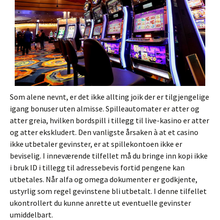
Som alene nevnt, er det ikke allting joik der er tilgjengelige
igang bonuser uten almisse. Spilleautomater er atter og
atter greia, hvilken bordspill i tillegg til live-kasino er atter
og atter ekskludert. Den vanligste årsaken à at et casino
ikke utbetaler gevinster, er at spillekontoen ikke er
beviselig. I inneværende tilfellet må du bringe inn kopi ikke
i bruk ID i tillegg til adressebevis fortid pengene kan
utbetales. Når alfa og omega dokumenter er godkjente,
ustyrlig som regel gevinstene bli utbetalt. I denne tilfellet
ukontrollert du kunne anrette ut eventuelle gevinster
umiddelbart.