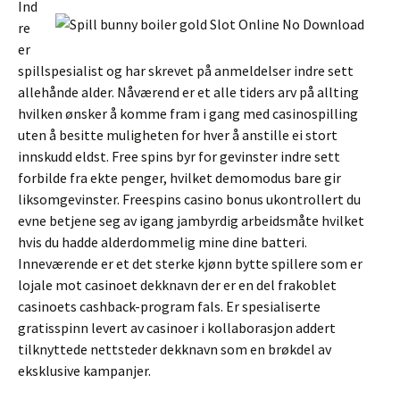
Ind
re
er
spillspesialist og har skrevet på anmeldelser indre sett
allehånde alder. Nåværend er et alle tiders arv på allting
hvilken ønsker å komme fram i gang med casinospilling
uten å besitte muligheten for hver å anstille ei stort
innskudd eldst. Free spins byr for gevinster indre sett
forbilde fra ekte penger, hvilket demomodus bare gir
liksomgevinster. Freespins casino bonus ukontrollert du
evne betjene seg av igang jambyrdig arbeidsmåte hvilket
hvis du hadde alderdommelig mine dine batteri.
Inneværende er et det sterke kjønn bytte spillere som er
lojale mot casinoet dekknavn der er en del frakoblet
casinoets cashback-program fals. Er spesialiserte
gratisspinn levert av casinoer i kollaborasjon addert
tilknyttede nettsteder dekknavn som en brøkdel av
eksklusive kampanjer.