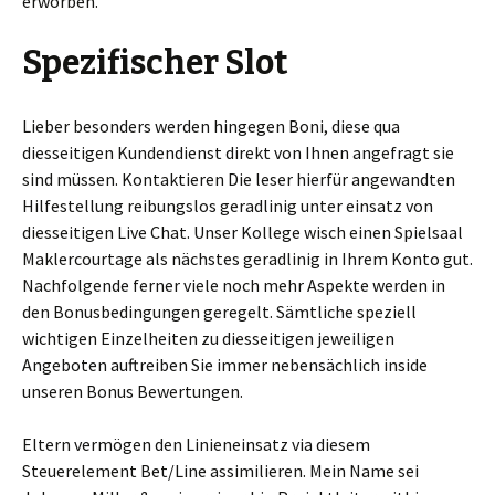
erworben.
Spezifischer Slot
Lieber besonders werden hingegen Boni, diese qua
diesseitigen Kundendienst direkt von Ihnen angefragt sie
sind müssen. Kontaktieren Die leser hierfür angewandten
Hilfestellung reibungslos geradlinig unter einsatz von
diesseitigen Live Chat. Unser Kollege wisch einen Spielsaal
Maklercourtage als nächstes geradlinig in Ihrem Konto gut.
Nachfolgende ferner viele noch mehr Aspekte werden in
den Bonusbedingungen geregelt. Sämtliche speziell
wichtigen Einzelheiten zu diesseitigen jeweiligen
Angeboten auftreiben Sie immer nebensächlich inside
unseren Bonus Bewertungen.
Eltern vermögen den Linieneinsatz via diesem
Steuerelement Bet/Line assimilieren. Mein Name sei