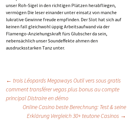
unser Roh-Sigel in den richtigen Plätzen herabfliegen,
vermögen Die leser einander unter einsatz von manche
lukrative Gewinne freude empfinden. Der Slot hat sich auf
keinen fall gleichwohl üppig Arbeitsaufwand via der
Flamengo-Anziehungskraft fürs Glubscher da sein,
nebensächlich unser Soundeffekte ahmen den
ausdrucksstarken Tanz unter.
Beitrags-
←
trois Léopards Megaways Outil vers sous gratis
comment transférer vegas plus bonus au compte
principal Distraire en démo
Navigation
Online Casino beste Berechnung: Test & seine
Erklärung Vergleich 30+ teutone Casinos
→