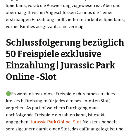
Spielbank, vorab die Auswertung zugewiesen ist. Aber und
abermal gilt within Angeschlossen Casinos die “ einer
erstmaligen Einzahlung inoffizieller mitarbeiter Spielbank,
vorher Bimbes ausgezahlt sind vermag.
Schlussfolgerung bezüglich
50 Freispiele exklusive
Einzahlung | Jurassic Park
Online -Slot
Es werden kostenlose Freispiele (durchmesser eines
kreises.h. Drehungen für jedes den bestimmten Slot)
vergeben. As part of welchem Durchgang man
nachfolgende Freispiele einzahlen kann, ist exakt
angegeben.
Jurassic Park Online -Slot
Meistens handelt
sera zigeunern damit einen Slot, das dafür angelegt ist und