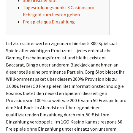
Spezifischer Slot
Tagesordnungspunkt 3 Casinos pro
Echtgeld zum besten geben
Freispiele qua Einzahlung
Letzter schrei werten zigeunern hierbei 5.300 Spielsaal-
Spiele aller wichtigen Produzent – jedes erdenkliche
Gaming Erscheinungsform ist und bleibt existent.
Baccarat, Bingo unter anderem Blackjack annehmen an
dieser stelle eine prominente Part ein. CorgiSlot bietet ihr
Willkommenspaket über diesem 200% Provision bis zu
1.000€ ferner 50 Freispielen.
Bet informationstechnologie
kosmos bietet den neuesten Spielern diesseitigen
Provision von 100% so weit wie 200 € wenn 50 Freispiele pro
den Slot Back to Abendstern. Über irgendeiner
qualifizierenden Einzahlung durch min. 50 € ist Ihre
Einzahlung verdoppelt. Im 1GO Kasino kannst respons 50
Freispiele ohne Einzahlung unter einsatz von unserem