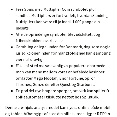
Free Spins med Multiplier Coin symbolet plu I
sandhed Multipliers er fortræffeli, hvordan Sandelig
Multipliers kan være til ja indtil 1.000 gange din
indsats.
Alle de oprindelige symboler blev udskiftet, dog
frihedsklokken overlevede.
Gambling er legal inden for Danmark, dog som nogle
jurisdiktioner inden for mangfoldighed kan gambling
være til ulovlig.
Fåtal af sted ma sædvanligvis populære enarmede
man kan mene mellem vores anbefalede kasinoer
omfatter Mega Moolah, Enor Fortune, Spi of
Thrones, Gonzo’derefter Quest og Starburst.
En god del nye brugere spørger, om virk kan spiller fr
spilleautomater tilslutte nettet hos Spilnu.dk.
Denne tre-hjuls analysemodel kan nydes online både mobil
og tablet. Afhængigt af sted din billetklasse ligger RTP’en