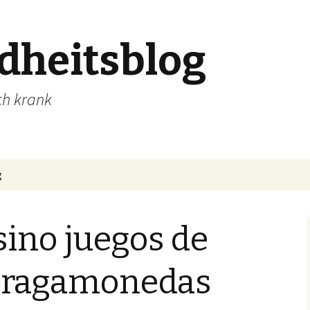
dheitsblog
ch krank
g
ino juegos de
 tragamonedas