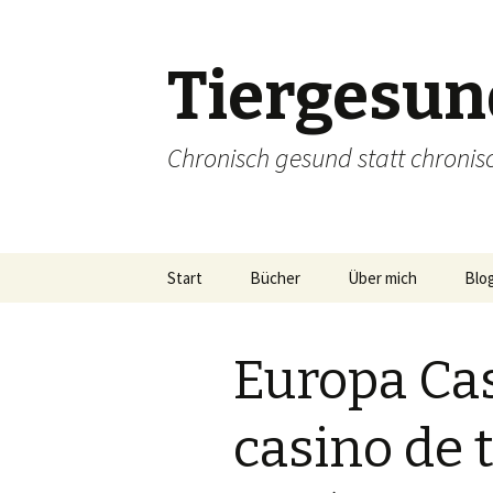
Tiergesun
Chronisch gesund statt chronis
Zum
Start
Bücher
Über mich
Blo
Inhalt
springen
Europa Cas
casino de