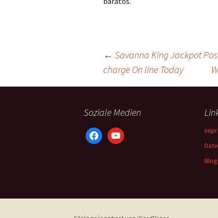
baratos.
Beitrags-
←
Savanna King Jackpot Positi
charge On line Today
W
Navigation
Soziale Medien
Lin
Imp
facebook
youtube
Date
Blog