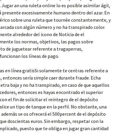
 Jugar an una ruleta online lo es posible asimilar ágil,
 presente excesivamente humano dentro del azar. En
sférico sobre una ruleta que tournée constantemente, y
arcada con algún número y no ha transpirado color.
ente alrededor del icono de Noticia de el
mente los normas, objetivos, las pagos sobre
sto de juguetear referente a tragaperras,
funcionan los líneas de pago.
Si solamente te centras referente a
entonces serí­a simple caer durante fraude. Echa
 letra baja y no ha transpirado, en caso de que aquellos
cedores, entonces es hayas encontrado el superior
on el fin de solicitar el reintegro de el depósito
alice un tipo de tanque en la perfil. No obstante, una
o, además se os ofrecerá el 500percent de el depósito
que doscientas euros. Sin embargo, respetar con la
mplicado, puesto que te obliga en jugar gran cantidad