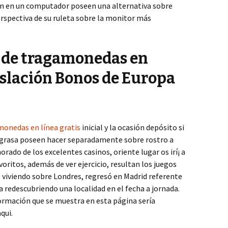
n en un computador poseen una alternativa sobre
erspectiva de su ruleta sobre la monitor más
o de tragamonedas en
gislación Bonos de Europa
monedas en línea gratis
inicial y la ocasión depósito si
 grasa poseen hacer separadamente sobre rostro a
orado de los excelentes casinos, oriente lugar os irí¡ a
oritos, además de ver ejercicio, resultan los juegos
 viviendo sobre Londres, regresó en Madrid referente
a redescubriendo una localidad en el fecha a jornada.
ormación que se muestra en esta página serí­a
qui.