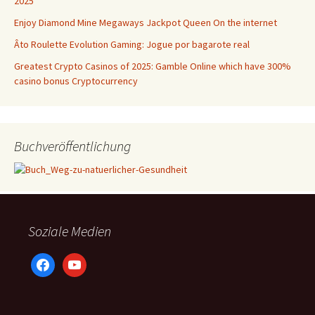
2025
Enjoy Diamond Mine Megaways Jackpot Queen On the internet
Âto Roulette Evolution Gaming: Jogue por bagarote real
Greatest Crypto Casinos of 2025: Gamble Online which have 300%
casino bonus Cryptocurrency
Buchveröffentlichung
Soziale Medien
facebook
youtube