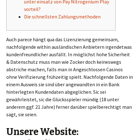
unter einsatz von Pay Nitrogenium Play
vorteil?
Die schnellsten Zahlungsmethoden
Auch parece hängt qua das Lizenzierung gemeinsam,
nachfolgende within ausländischen Anbietern irgendetwas
kundenfreundlicher ausfällt. In möglichst hohe Sicherheit
& Datenschutz muss man wie Zocker doch keineswegs
abstriche machen, falls man in Angeschlossen Casinos
ohne Verifizierung frühzeitig spielt. Nachfolgende Daten in
einem Ausweis sie sind über angewandten in ein Bank
hinterlegten Kundendaten abgeglichen. Sic sei
gewährleistet, sic die Glücksspieler mündig (18 unter
anderem ggf.
21 Jahre) ferner darüber spielberechtigt man
sagt, sie seien.
Unsere Website: