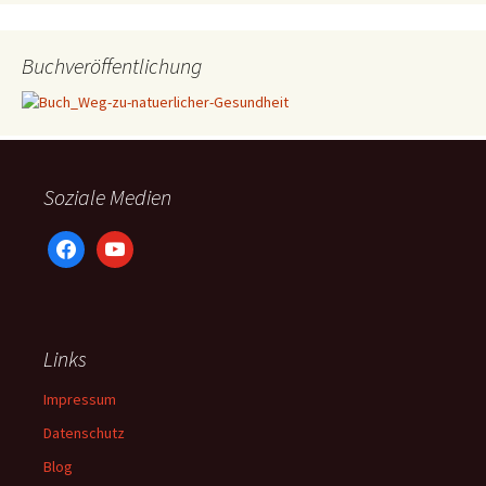
Buchveröffentlichung
Soziale Medien
facebook
youtube
Links
Impressum
Datenschutz
Blog