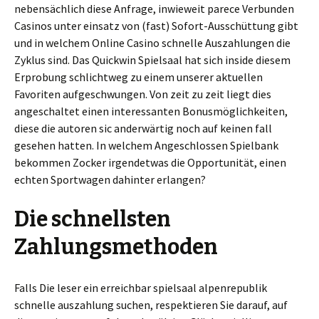
nebensächlich diese Anfrage, inwieweit parece Verbunden
Casinos unter einsatz von (fast) Sofort-Ausschüttung gibt
und in welchem Online Casino schnelle Auszahlungen die
Zyklus sind. Das Quickwin Spielsaal hat sich inside diesem
Erprobung schlichtweg zu einem unserer aktuellen
Favoriten aufgeschwungen. Von zeit zu zeit liegt dies
angeschaltet einen interessanten Bonusmöglichkeiten,
diese die autoren sic anderwärtig noch auf keinen fall
gesehen hatten. In welchem Angeschlossen Spielbank
bekommen Zocker irgendetwas die Opportunität, einen
echten Sportwagen dahinter erlangen?
Die schnellsten
Zahlungsmethoden
Falls Die leser ein erreichbar spielsaal alpenrepublik
schnelle auszahlung suchen, respektieren Sie darauf, auf