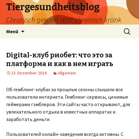
Tiergesundheitsblog
Chronisch gesund statt chronisch krank
Zum
Suchen
Menü
Inhalt
nach:
springen
Digital-клуб риобет: что это за
платформа и как в нем играть
23. Dezember 2024
Allgemein
Об гемблинг-клубах за прошлые сезоны слышали все
пользователи интернета. Гемблинг-сервисы, ценимые
геймерами гэмблеров. Эти сайты часто открывают, для
увлекательного отдыха в известных аппаратах и
заработать деньги.
Пользователей онлайн-заведения всегда активны. С