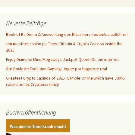
Neueste Beiträge
Book of Ra Demo & Auswertung des Klassikers kostenlos aufführen!
ten mostbet casino pk Finest Bitcoin & Crypto Casinos inside the
2025
Enjoy Diamond Mine Megaways Jackpot Queen On the internet
Âto Roulette Evolution Gaming: Jogue por bagarote real
Greatest Crypto Casinos of 2025: Gamble Online which have 300%
casino bonus Cryptocurrency
Buchveröffentlichung