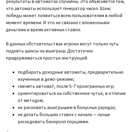
результаты в автоматах случайны. Это объясняется тем,
что автоматы используют генератор чисел. Шанс
победы может появиться всем пользователям в любой
момент времени. И это не связано с вложенными
деньгами и время активных ставок.
В данных обстоятельствах игроки могут только чуть
поднять шансы на выигрыш. Достаточно
придерживаться простых инструкций:
подбирать доходные автоматы, предварительно
изученные в демо-режиме;
сменять автомат, после 5-7 проигранных игр;
ориентироваться на собственное чутьё, в отличие
от методов;
не рисковать выигрышем в бонусных раундах;
не делать больших ставок с начала — лучше
расходовать банкролл порциями.