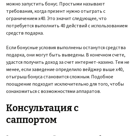
можно запустить бонус. Простыми называют
требования, когда презент нужно отыграть с
ограничением х40. Это значит следующее, что
потребуется выполнить 40 действий с использованием
средств подарка.
Если бонусные условия выполнены останутся средства
подарка, они могут быть выведены. В конечном счете,
удастся получить доход за счет интернет-казино. Тем не
менее, если заведение определило вейджер выше х40,
отыгрыш бонуса становится сложным. Подобное
поощрение подходит исключительно для того, чтобы
ознакомиться с возможностями аппаратов.
Консультация с
саппортом