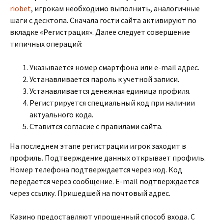
riobet
, игрокам необходимо выполнить, аналогичные
шаги с десктопа. Сначала гости сайта активируют по
вкладке «Регистрация». Далее следует совершение
типичных операций:
Указывается номер смартфона или e-mail адрес.
Устанавливается пароль к учетной записи.
Устанавливается денежная единица профиля.
Регистрируется специальный код при наличии
актуального кода.
Ставится согласие с правилами сайта.
На последнем этапе регистрации игрок заходит в
профиль. Подтверждение данных открывает профиль.
Номер телефона подтверждается через код. Код
передается через сообщение. E-mail подтверждается
через ссылку. Пришедшей на почтовый адрес.
Казино предоставляют упрощенный способ входа. С