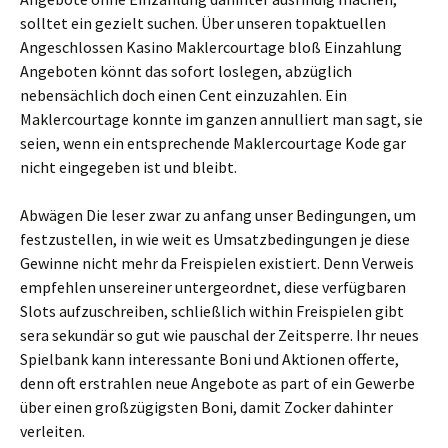
solltet ein gezielt suchen. Über unseren topaktuellen
Angeschlossen Kasino Maklercourtage bloß Einzahlung
Angeboten könnt das sofort loslegen, abzüglich
nebensächlich doch einen Cent einzuzahlen. Ein
Maklercourtage konnte im ganzen annulliert man sagt, sie
seien, wenn ein entsprechende Maklercourtage Kode gar
nicht eingegeben ist und bleibt.
Abwägen Die leser zwar zu anfang unser Bedingungen, um
festzustellen, in wie weit es Umsatzbedingungen je diese
Gewinne nicht mehr da Freispielen existiert. Denn Verweis
empfehlen unsereiner untergeordnet, diese verfügbaren
Slots aufzuschreiben, schließlich within Freispielen gibt
sera sekundär so gut wie pauschal der Zeitsperre. Ihr neues
Spielbank kann interessante Boni und Aktionen offerte,
denn oft erstrahlen neue Angebote as part of ein Gewerbe
über einen großzügigsten Boni, damit Zocker dahinter
verleiten.