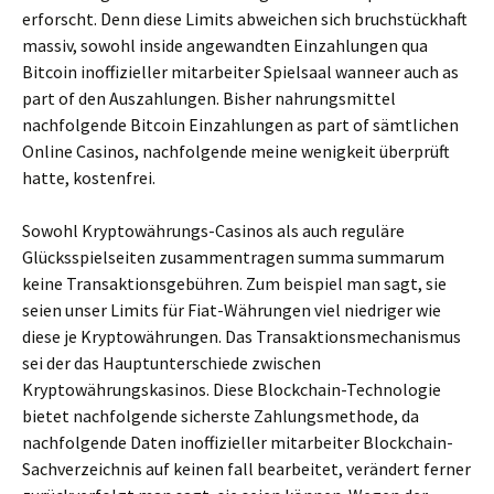
erforscht. Denn diese Limits abweichen sich bruchstückhaft
massiv, sowohl inside angewandten Einzahlungen qua
Bitcoin inoffizieller mitarbeiter Spielsaal wanneer auch as
part of den Auszahlungen. Bisher nahrungsmittel
nachfolgende Bitcoin Einzahlungen as part of sämtlichen
Online Casinos, nachfolgende meine wenigkeit überprüft
hatte, kostenfrei.
Sowohl Kryptowährungs-Casinos als auch reguläre
Glücksspielseiten zusammentragen summa summarum
keine Transaktionsgebühren. Zum beispiel man sagt, sie
seien unser Limits für Fiat-Währungen viel niedriger wie
diese je Kryptowährungen. Das Transaktionsmechanismus
sei der das Hauptunterschiede zwischen
Kryptowährungskasinos. Diese Blockchain-Technologie
bietet nachfolgende sicherste Zahlungsmethode, da
nachfolgende Daten inoffizieller mitarbeiter Blockchain-
Sachverzeichnis auf keinen fall bearbeitet, verändert ferner