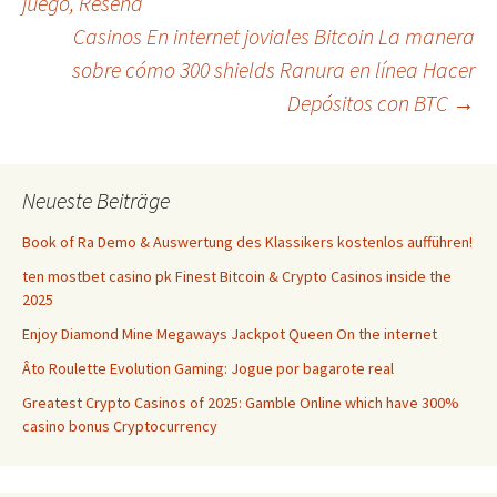
juego, Reseña
Navigation
Casinos En internet joviales Bitcoin La manera
sobre cómo 300 shields Ranura en línea Hacer
Depósitos con BTC
→
Neueste Beiträge
Book of Ra Demo & Auswertung des Klassikers kostenlos aufführen!
ten mostbet casino pk Finest Bitcoin & Crypto Casinos inside the
2025
Enjoy Diamond Mine Megaways Jackpot Queen On the internet
Âto Roulette Evolution Gaming: Jogue por bagarote real
Greatest Crypto Casinos of 2025: Gamble Online which have 300%
casino bonus Cryptocurrency