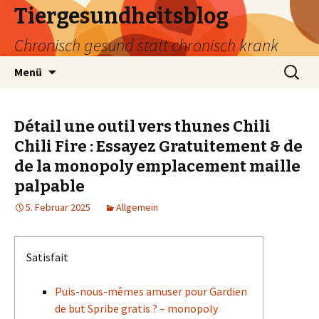
Tiergesundheitsblog
Chronisch gesund statt chronisch krank
Zum
Suchen
Menü
Inhalt
nach:
springen
Détail une outil vers thunes Chili
Chili Fire : Essayez Gratuitement & de
de la monopoly emplacement maille
palpable
5. Februar 2025
Allgemein
Satisfait
Puis-nous-mêmes amuser pour Gardien
de but Spribe gratis ? – monopoly