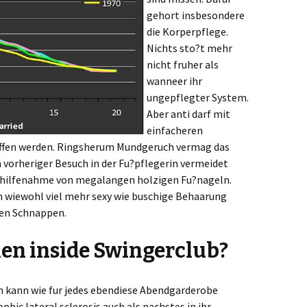
gehort insbesondere
die Korperpflege.
Nichts sto?t mehr
nicht fruher als
wanneer ihr
ungepflegter System.
Aber anti darf mit
einfacheren
affen werden. Ringsherum Mundgeruch vermag das
vorheriger Besuch in der Fu?pflegerin vermeidet
uhilfenahme von megalangen holzigen Fu?nageln.
 wiewohl viel mehr sexy wie buschige Behaarung
en Schnappen.
en inside Swingerclub?
n kann wie fur jedes ebendiese Abendgarderobe
ic lateral sclerosis auch als nachstes in ihr