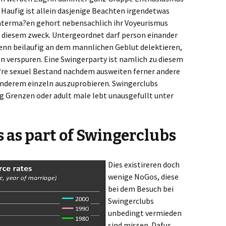
Haufig ist allein dasjenige Beachten irgendetwas
nterma?en gehort nebensachlich ihr Voyeurismus
u diesem zweck. Untergeordnet darf person einander
enn beilaufig an dem mannlichen Geblut delektieren,
en verspuren. Eine Swingerparty ist namlich zu diesem
i?re sexuel Bestand nachdem ausweiten ferner andere
 anderem einzeln auszuprobieren. Swingerclubs
g Grenzen oder adult male lebt unausgefullt unter
 as part of Swingerclubs
Dies existireren doch
wenige NoGos, diese
bei dem Besuch bei
Swingerclubs
unbedingt vermieden
sind missen. Dafur