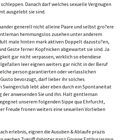
ig schleppen. Danach darf welches sexuelle Vergnugen
t ausgelebt sie sind.
ander generell nicht alleine Paare und selbst gro?ere
gentleman hemmungslos zusehen unter anderem
dult male hinten mark aktiven Doppelt dazusto?en,
 Geste ferner Kopfnicken abgewartet sie sind. Ja
keit gar nicht verpassen, wirklich so ebendiese
lgefallen leer eignen weiters gar nicht in der Beruf
 Welche person garantierten oder verlasslichen
usto bevorzugt, darf lieber ihr solches
n Swingerclub lebt aber eben durch ein Spontaneitat
 der anwesenden Sie und ihn. Halt gentleman
begegnet unserem folgenden Sippe qua Ehrfurcht,
r Freude fronen weiters eine sexuellen Vorlieben
ach erlebnis, eignen die Ausuben & Ablaufe prazis
on werben Zugriff dahinter ganz Gruppe Enthusiasmus