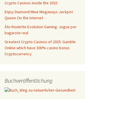
Crypto Casinos inside the 2025
Enjoy Diamond Mine Megaways Jackpot
Queen On the internet
Âto Roulette Evolution Gaming: Jogue por
bagarote real
Greatest Crypto Casinos of 2025: Gamble
Online which have 300% casino bonus
Cryptocurrency
Buchveröffentlichung