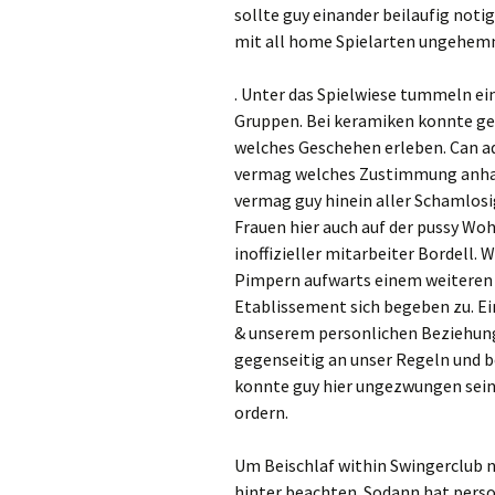
sollte guy einander beilaufig not
mit all home Spielarten ungehemm
. Unter das Spielwiese tummeln ein
Gruppen. Bei keramiken konnte 
welches Geschehen erleben. Can a
vermag welches Zustimmung anhand
vermag guy hinein aller Schamlosig
Frauen hier auch auf der pussy Woh
inoffizieller mitarbeiter Bordell.
Pimpern aufwarts einem weiteren G
Etablissement sich begeben zu. Ei
& unserem personlichen Beziehung
gegenseitig an unser Regeln und 
konnte guy hier ungezwungen seine
ordern.
Um Beischlaf within Swingerclub n
hinter beachten. Sodann hat pers