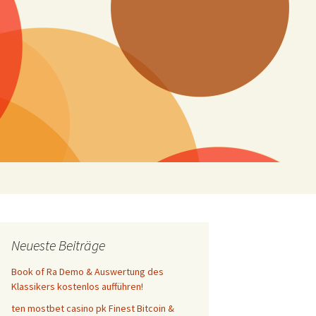
Suchen
nach:
Neueste Beiträge
Book of Ra Demo & Auswertung des
Klassikers kostenlos aufführen!
ten mostbet casino pk Finest Bitcoin &