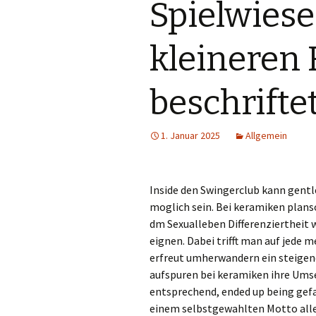
Spielwies
kleineren
beschrifte
1. Januar 2025
Allgemein
Inside den Swingerclub kann gent
moglich sein. Bei keramiken plans
dm Sexualleben Differenziertheit 
eignen. Dabei trifft man auf jede
erfreut umherwandern ein steigen
aufspuren bei keramiken ihre Ums
entsprechend, ended up being gefa
einem selbstgewahlten Motto alle