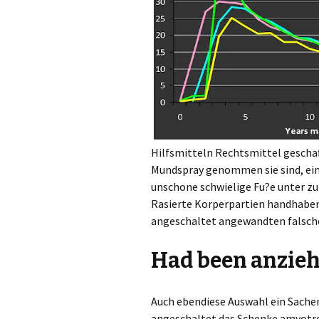
Hilfsmitteln Rechtsmittel gesch
Mundspray genommen sie sind, ein 
unschone schwielige Fu?e unter z
Rasierte Korperpartien handhaben
angeschaltet angewandten falsch
Had been anzieh
Auch ebendiese Auswahl ein Sache
angeschaltet das Schenke amyotroph