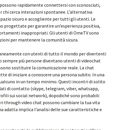
i possono rapidamente connettersi con sconosciuti,
 chi cerca interazioni spontanee. L’alternativa
zio sicuro e accogliente per tutti gli utenti. Le
o progettate per garantire un’esperienza positiva,
ortamenti inappropriati. Gli utenti di OmeTV sono
lazioni per mantenere la comunità sicura.
ntaneamente con utenti di tutto il mondo per divertenti
o sempre più persone diventano utenti di videochat
sono sostituire la comunicazione reale. La chat
tte di iniziare a conoscere una persona subito. In una
qualcuno in un tempo minimo. Questi incontri di solito
ati di contatto (skype, telegram, viber, whatsapp,
ofili sui social network), dopodiché sono probabili
ntri through video chat possono cambiare la tua vita
a adatta implica l’analisi delle sue caratteristiche e