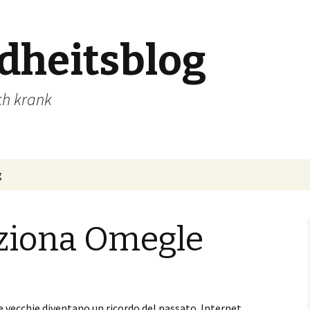
dheitsblog
ch krank
g
ziona Omegle
 vecchie diventano un ricordo del passato. Internet