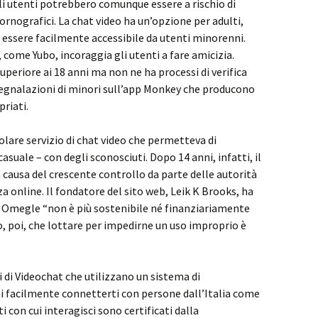
gli utenti potrebbero comunque essere a rischio di
rnografici. La chat video ha un’opzione per adulti,
ssere facilmente accessibile da utenti minorenni.
 come Yubo, incoraggia gli utenti a fare amicizia.
periore ai 18 anni ma non ne ha processi di verifica
segnalazioni di minori sull’app Monkey che producono
riati.
lare servizio di chat video che permetteva di
asuale – con degli sconosciuti. Dopo 14 anni, infatti, il
a causa del crescente controllo da parte delle autorità
 online. Il fondatore del sito web, Leik K Brooks, ha
i Omegle “non è più sostenibile né finanziariamente
 poi, che lottare per impedirne un uso improprio è
zi di Videochat che utilizzano un sistema di
i facilmente connetterti con persone dall’Italia come
i con cui interagisci sono certificati dalla