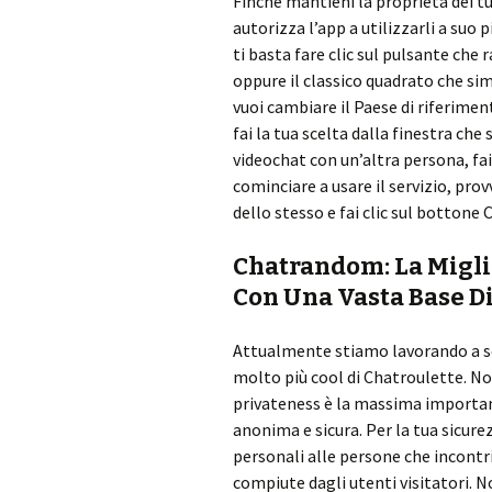
Finché mantieni la proprietà dei tu
autorizza l’app a utilizzarli a suo
ti basta fare clic sul pulsante che r
oppure il classico quadrato che si
vuoi cambiare il Paese di riferiment
fai la tua scelta dalla finestra che 
videochat con un’altra persona, fai
cominciare a usare il servizio, pro
dello stesso e fai clic sul bottone 
Chatrandom: La Migli
Con Una Vasta Base Di
Attualmente stiamo lavorando a se
molto più cool di Сhatroulette. No
privateness è la massima importanz
anonima e sicura. Per la tua sicure
personali alle persone che incontri
compiute dagli utenti visitatori. 