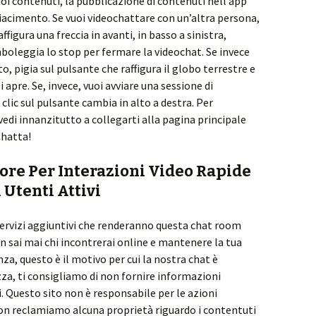
oi contenuti, la pubblicazione di contenuti nell’app
 piacimento. Se vuoi videochattare con un’altra persona,
affigura una freccia in avanti, in basso a sinistra,
mboleggia lo stop per fermare la videochat. Se invece
o, pigia sul pulsante che raffigura il globo terrestre e
si apre. Se, invece, vuoi avviare una sessione di
 clic sul pulsante cambia in alto a destra. Per
vvedi innanzitutto a collegarti alla pagina principale
Chatta!
ore Per Interazioni Video Rapide
 Utenti Attivi
rvizi aggiuntivi che renderanno questa chat room
n sai mai chi incontrerai online e mantenere la tua
a, questo è il motivo per cui la nostra chat è
zza, ti consigliamo di non fornire informazioni
. Questo sito non è responsabile per le azioni
Non reclamiamo alcuna proprietà riguardo i contentuti