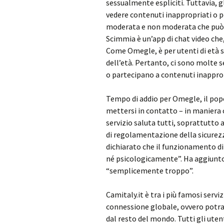
sessualmente espliciti. Tuttavia, 
vedere contenuti inappropriati o po
moderata e non moderata che può e
Scimmia è un’app di chat video che,
Come Omegle, è per utenti di età su
dell’età. Pertanto, ci sono molte 
o partecipano a contenuti inapprop
Tempo di addio per Omegle, il popo
mettersi in contatto – in maniera c
servizio saluta tutti, soprattutto 
di regolamentazione della sicurezza
dichiarato che il funzionamento d
né psicologicamente”. Ha aggiunto,
“semplicemente troppo”.
Camitaly.it è tra i più famosi servi
connessione globale, ovvero potra
dal resto del mondo. Tutti gli utent