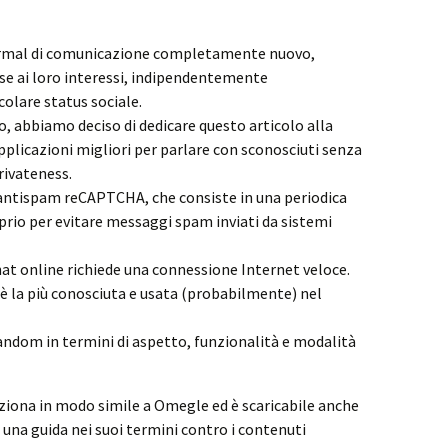
normal di comunicazione completamente nuovo,
ase ai loro interessi, indipendentemente
colare status sociale.
ro, abbiamo deciso di dedicare questo articolo alla
pplicazioni migliori per parlare con sconosciuti senza
ivateness.
antispam reCAPTCHA, che consiste in una periodica
prio per evitare messaggi spam inviati da sistemi
hat online richiede una connessione Internet veloce.
è la più conosciuta e usata (probabilmente) nel
ndom in termini di aspetto, funzionalità e modalità
iona in modo simile a Omegle ed è scaricabile anche
e una guida nei suoi termini contro i contenuti