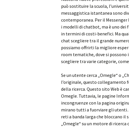
può sostituire la scuola, l’universi
messaggistica istantanea sono dive
contemporanea. Per il Messenger 
i modelli di chatbot, ma è uno dei 
in termini di costi-benefici. Ma q
chat scegliere tra il grande numero
possiamo offrirti la migliore espe
room tematiche, dove si possono in
scegliere tra varie categorie, come 
Se un utente cerca „Omegle“ o „Ch
l’originale, questo collegamento f
della ricerca. Questo sito Web è 
Omegle. Tuttavia, le pagine Inform
incongruenze con la pagina original
mirano tutti a fuorviare gli utenti
reti a banda larga che bloccano il
„Omegle“ su un motore di ricerca c