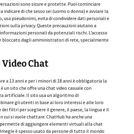
ersazioni sono sicure e protette. Puoi cominciare
a indicare di che sesso sei (uomo o donna) e avviare la
ro, usa pseudonimi, evita di condividere dati personali e
oni sulla privacy. Queste precauzioni aiutano a
 informazioni personali da potenziali rischi. L’accesso
e bloccato dagli amministratori di rete, specialmente
 Video Chat
e a 13 anni e per i minori di 18 anni è obbligatoria la
è un sito che offre una chat video casuale con
a artificiale. Il sito usa un algoritmo di
are gli utenti in base ai loro interessi e alle loro
i filtri per scegliere il genere, il paese, la lingua e il
on cui si vuole chattare. ChatHub ha anche una
permette di aggiungere elementi virtuali alla chat
e Omegle è spesso usato da persone di tutto il mondo