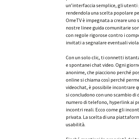
un’interfaccia semplice, gli utent
rendendola una scelta popolare per
OmeTV è impegnata a creare uno spa
nostre linee guida comunitarie son
con regole rigorose contro i comp
invitati a segnalare eventuali vio
Con un solo clic, ti connetti ista
e spontanei chat video. Ogni giorn
anonime, che piacciono perché pos
online si chiama così perché perme
videochat, è possibile incontrare 
si concludono con uno scambio di d
numero di telefono, hyperlink ai pr
incontri reali. Ecco come gli inco
privata. La scelta di una piattaform
usabilità.