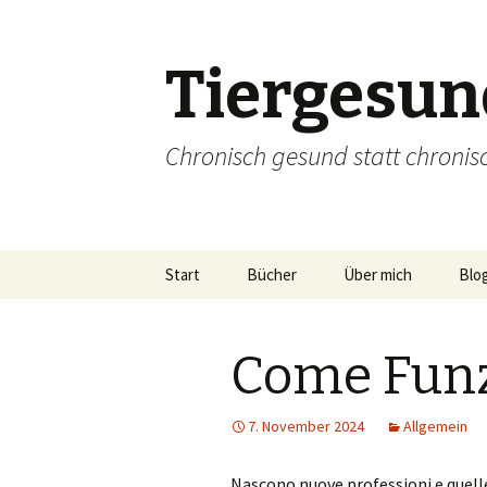
Tiergesun
Chronisch gesund statt chronis
Zum
Start
Bücher
Über mich
Blo
Inhalt
springen
Come Fun
7. November 2024
Allgemein
Nascono nuove professioni e quelle