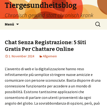
Tiergesundheitsblog
Chronisch gesund statt chronisch krank
Zum
Suchen
Menü
Inhalt
nach:
springen
Chat Senza Registrazione: 5 Siti
Gratis Per Chattare Online
1. November 2024
Allgemein
L’avvento di web e la digitalizzazione hanno reso
infinitamente più semplice stringere nuove amicizie e
comunicare con persone sconosciute. Basta disporre di una
connessione funzionante per accedere a un mondo di
possibilità. Esistono tantissime applicazioni che
consentono di parlare con utenti provenienti da ogni
angolo del globo. La sovrabbondanza di opzioni, però, può