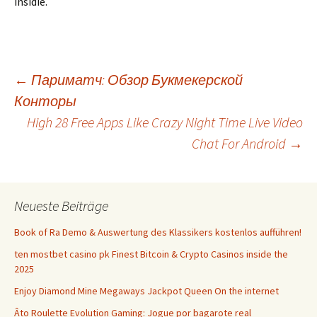
insidie.
Beitrags-
←
Париматч: Обзор Букмекерской
Конторы
High 28 Free Apps Like Crazy Night Time Live Video
Navigation
Chat For Android
→
Neueste Beiträge
Book of Ra Demo & Auswertung des Klassikers kostenlos aufführen!
ten mostbet casino pk Finest Bitcoin & Crypto Casinos inside the
2025
Enjoy Diamond Mine Megaways Jackpot Queen On the internet
Âto Roulette Evolution Gaming: Jogue por bagarote real