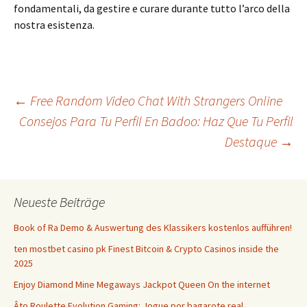
fondamentali, da gestire e curare durante tutto l’arco della
nostra esistenza.
Beitrags-
←
Free Random Video Chat With Strangers Online
Consejos Para Tu Perfil En Badoo: Haz Que Tu Perfil
Destaque
→
Navigation
Neueste Beiträge
Book of Ra Demo & Auswertung des Klassikers kostenlos aufführen!
ten mostbet casino pk Finest Bitcoin & Crypto Casinos inside the
2025
Enjoy Diamond Mine Megaways Jackpot Queen On the internet
Âto Roulette Evolution Gaming: Jogue por bagarote real