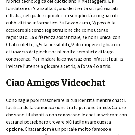
rubrica tecnologica del quotidiano Il Messaggero. È il
fondatore di Aranzulla.it, uno dei trenta siti più visitati
d’Italia, nel quale risponde con semplicità a migliaia di
dubbi di tipo informatico. Su Bazoo cam ï¿½ possibile
accedere sia senza registrazione che come utente
registrato. La differenza sostanziale, se non l’unica, con
Chatroulette, ï¿½ la possibilitï¿½ di rompere il ghiaccio
attraverso dei giochi social molto semplici e di larga
conoscenza. Per iniziare la conversazione infatti si puï¿½
invitare l’utente a giocare a tetris, a forza 4 o a tris.
Ciao Amigos Videochat
Con Shagle puoi mascherare la tua identità mentre chatti,
facilitando la comunicazione tra le persone timide. Coloro
che sono titubanti o non conoscono le chat in webcam con
estranei potrebbero trovare più facile usare questa
opzione. Chatrandom è un portale molto famoso e