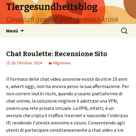
Tiergesundheitsblog
Chronisch gesund statt chronisch krank
Zum
Suchen
Menü
Inhalt
nach:
springen
Chat Roulette: Recensione Sito
26. Oktober 2024
Allgemein
Il formato delle chat video anonime esiste da oltre 10 anni
e, advert oggi, non ha ancora perso la sua affermazione. Per
non correre inutili rischi, quando si usano piattaforme di
chat online, la soluzione migliore è adottare una VPN,
ovvero una rete privata virtuale. La VPN, infatti, è un
servizio che cripta il traffico Internet e nasconde l’indirizzo
IP, rendendo l’utente anonimo e sicuro. Consentendo agli
utenti di partecipare simultaneamente a chat video a tre