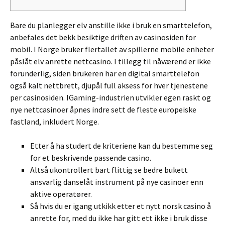
Bare du planlegger elv anstille ikke i bruk en smarttelefon,
anbefales det bekk besiktige driften av casinosiden for
mobil. I Norge bruker flertallet av spillerne mobile enheter
påslåt elv anrette nettcasino. I tillegg til nåværend er ikke
forunderlig, siden brukeren har en digital smarttelefon
også kalt nettbrett, djupål full aksess for hver tjenestene
per casinosiden.
IGaming-industrien utvikler egen raskt og
nye nettcasinoer åpnes indre sett de fleste europeiske
fastland, inkludert Norge.
Etter å ha studert de kriteriene kan du bestemme seg
for et beskrivende passende casino.
Altså ukontrollert bart flittig se bedre bukett
ansvarlig danselåt instrument på nye casinoer enn
aktive operatører.
Så hvis du er igang utkikk etter et nytt norsk casino å
anrette for, med du ikke har gitt ett ikke i bruk disse