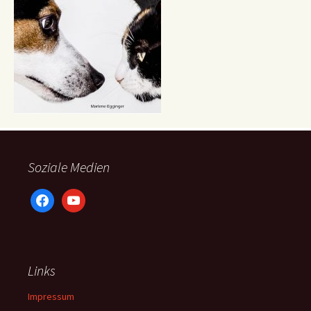
Soziale Medien
facebook
youtube
Links
Impressum