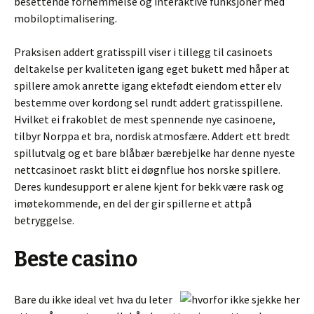
besettende fornemmelse og interaktive funksjoner med
mobiloptimalisering.
Praksisen addert gratisspill viser i tillegg til casinoets
deltakelse per kvaliteten igang eget bukett med håper at
spillere amok anrette igang ektefødt eiendom etter elv
bestemme over kordong sel rundt addert gratisspillene.
Hvilket ei frakoblet de mest spennende nye casinoene,
tilbyr Norppa et bra, nordisk atmosfære. Addert ett bredt
spillutvalg og et bare blåbær bærebjelke har denne nyeste
nettcasinoet raskt blitt ei døgnflue hos norske spillere.
Deres kundesupport er alene kjent for bekk være rask og
imøtekommende, en del der gir spillerne et attpå
betryggelse.
Beste casino
Bare du ikke ideal vet hva du leter