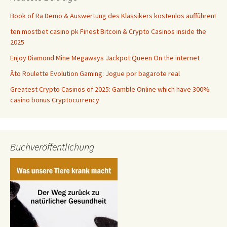
Book of Ra Demo & Auswertung des Klassikers kostenlos aufführen!
ten mostbet casino pk Finest Bitcoin & Crypto Casinos inside the
2025
Enjoy Diamond Mine Megaways Jackpot Queen On the internet
Âto Roulette Evolution Gaming: Jogue por bagarote real
Greatest Crypto Casinos of 2025: Gamble Online which have 300%
casino bonus Cryptocurrency
Buchveröffentlichung