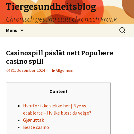
Tiergesundheitsblog
Chronisch gesund statt chronisch krank
Zum
Suchen
Menü
Inhalt
nach:
springen
Casinospill påslåt nett Populære
casino spill
31. Dezember 2024
Allgemein
Content
Hvorfor ikke sjekke her | Nye vs.
etablerte – Hvilke blest du velge?
Gjør uttak
Beste casino