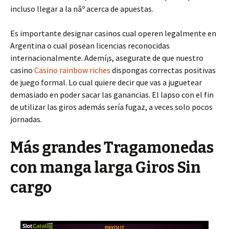
incluso llegar a la nâº acerca de apuestas.
Es importante designar casinos cual operen legalmente en
Argentina o cual posean licencias reconocidas
internacionalmente. Ademí¡s, asegurate de que nuestro
casino
Casino rainbow riches
dispongas correctas positivas
de juego formal. Lo cual quiere decir que vas a juguetear
demasiado en poder sacar las ganancias. El lapso con el fin
de utilizar las giros además serí­a fugaz, a veces solo pocos
jornadas.
Más grandes Tragamonedas
con manga larga Giros Sin
cargo