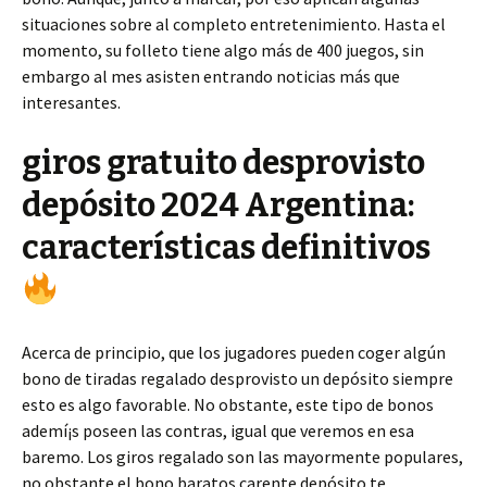
situaciones sobre al completo entretenimiento. Hasta el
momento, su folleto tiene algo más de 400 juegos, sin
embargo al mes asisten entrando noticias más que
interesantes.
giros gratuito desprovisto
depósito 2024 Argentina:
características definitivos
Acerca de principio, que los jugadores pueden coger algún
bono de tiradas regalado desprovisto un depósito siempre
esto es algo favorable. No obstante, este tipo de bonos
ademí¡s poseen las contras, igual que veremos en esa
baremo. Los giros regalado son las mayormente populares,
no obstante el bono baratos carente depósito te