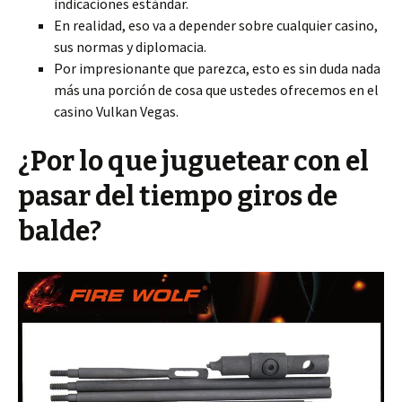
indicaciones estándar.
En realidad, eso va a depender sobre cualquier casino,
sus normas y diplomacia.
Por impresionante que parezca, esto es sin duda nada
más una porción de cosa que ustedes ofrecemos en el
casino Vulkan Vegas.
¿Por lo que juguetear con el
pasar del tiempo giros de
balde?