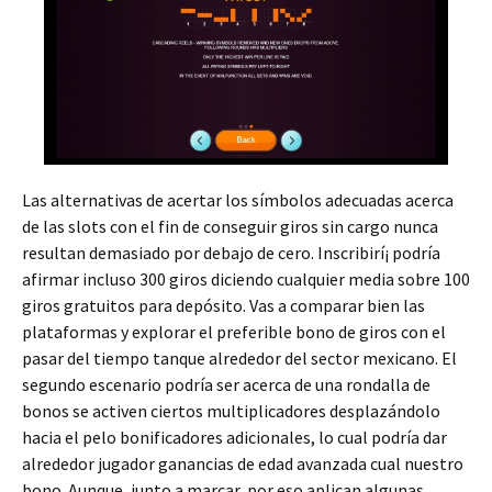
Las alternativas de acertar los símbolos adecuadas acerca
de las slots con el fin de conseguir giros sin cargo nunca
resultan demasiado por debajo de cero. Inscribirí¡ podría
afirmar incluso 300 giros diciendo cualquier media sobre 100
giros gratuitos para depósito. Vas a comparar bien las
plataformas y explorar el preferible bono de giros con el
pasar del tiempo tanque alrededor del sector mexicano. El
segundo escenario podrí­a ser acerca de una rondalla de
bonos se activen ciertos multiplicadores desplazándolo
hacia el pelo bonificadores adicionales, lo cual podría dar
alrededor jugador ganancias de edad avanzada cual nuestro
bono. Aunque, junto a marcar, por eso aplican algunas