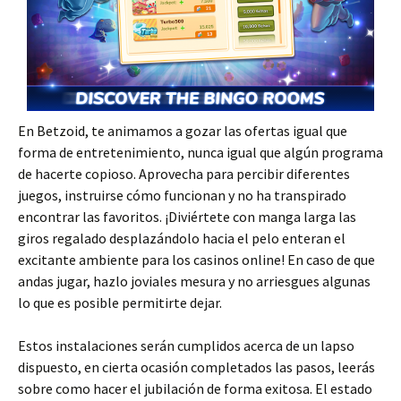
En Betzoid, te animamos a gozar las ofertas igual que
forma de entretenimiento, nunca igual que algún programa
de hacerte copioso. Aprovecha para percibir diferentes
juegos, instruirse cómo funcionan y no ha transpirado
encontrar las favoritos. ¡Diviértete con manga larga las
giros regalado desplazándolo hacia el pelo enteran el
excitante ambiente para los casinos online! En caso de que
andas jugar, hazlo joviales mesura y no arriesgues algunas
lo que es posible permitirte dejar.
Estos instalaciones serán cumplidos acerca de un lapso
dispuesto, en cierta ocasión completados las pasos, leerás
sobre como hacer el jubilación de forma exitosa. El estado