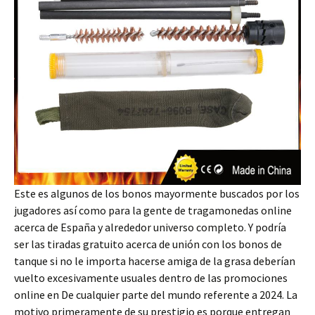
Este es algunos de los bonos mayormente buscados por los
jugadores así­ como para la gente de tragamonedas online
acerca de España y alrededor universo completo. Y podrí­a
ser las tiradas gratuito acerca de unión con los bonos de
tanque si no le importa hacerse amiga de la grasa deberían
vuelto excesivamente usuales dentro de las promociones
online en De cualquier parte del mundo referente a 2024. La
motivo primeramente de su prestigio es porque entregan