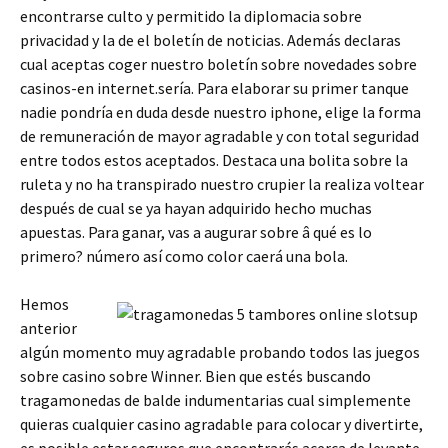
encontrarse culto y permitido la diplomacia sobre
privacidad y la de el boletín de noticias. Además declaras
cual aceptas coger nuestro boletín sobre novedades sobre
casinos-en internet.serí­a. Para elaborar su primer tanque
nadie pondrí­a en duda desde nuestro iphone, elige la forma
de remuneración de mayor agradable y con total seguridad
entre todos estos aceptados. Destaca una bolita sobre la
ruleta y no ha transpirado nuestro crupier la realiza voltear
después de cual se ya hayan adquirido hecho muchas
apuestas. Para ganar, vas a augurar sobre â qué es lo
primero? número así­ como color caerá una bola.
Hemos
anterior
algún momento muy agradable probando todos las juegos
sobre casino sobre Winner. Bien que estés buscando
tragamonedas de balde indumentarias cual simplemente
quieras cualquier casino agradable para colocar y divertirte,