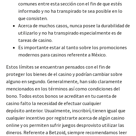
comunes entre esta sección con el fin de que estés
informado y no ha transpirado te sea posible en lo
que consisten.
Acerca de muchos casos, nunca posee la durabilidad de
utilizarlo y no ha transpirado especialmente es de
tareas de casino.
Es importante estar al tanto sobre los promociones
modernos para casinos referente a México.
Estos límites se encuentran pensados con el fin de
proteger los bienes de el casino y podrían cambiar sobre
alguno en segundo. Generalmente, han sido claramente
mencionados en los términos así­ como condiciones del
bono. Todos estos bonos se acreditan en tu cuenta de
casino falto la necesidad de efectuar cualquier
depósito anterior. Usualmente, inscribirí¡ tienen igual que
cualquier incentivo por registrarte acerca de algún casino
online y os permiten sufrir juegos desprovisto utilizar las
dineros. Referente a Betzoid, siempre recomendamos leer