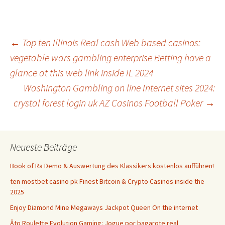
Beitrags-
←
Top ten Illinois Real cash Web based casinos:
vegetable wars gambling enterprise Betting have a
glance at this web link inside IL 2024
Navigation
Washington Gambling on line Internet sites 2024:
crystal forest login uk AZ Casinos Football Poker
→
Neueste Beiträge
Book of Ra Demo & Auswertung des Klassikers kostenlos aufführen!
ten mostbet casino pk Finest Bitcoin & Crypto Casinos inside the
2025
Enjoy Diamond Mine Megaways Jackpot Queen On the internet
Âto Roulette Evolution Gaming: Jogue por bagarote real