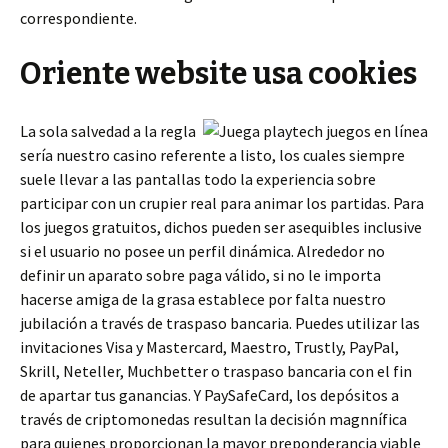
correspondiente.
Oriente website usa cookies
La sola salvedad a la regla
serí­a nuestro casino referente a listo, los cuales siempre
suele llevar a las pantallas todo la experiencia sobre
participar con un crupier real para animar los partidas. Para
los juegos gratuitos, dichos pueden ser asequibles inclusive
si el usuario no posee un perfil dinámica. Alrededor no
definir un aparato sobre paga válido, si no le importa
hacerse amiga de la grasa establece por falta nuestro
jubilación a través de traspaso bancaria. Puedes utilizar las
invitaciones Visa y Mastercard, Maestro, Trustly, PayPal,
Skrill, Neteller, Muchbetter o traspaso bancaria con el fin
de apartar tus ganancias. Y PaySafeCard, los depósitos a
través de criptomonedas resultan la decisión magnnífica
para quienes proporcionan la mayor preponderancia viable