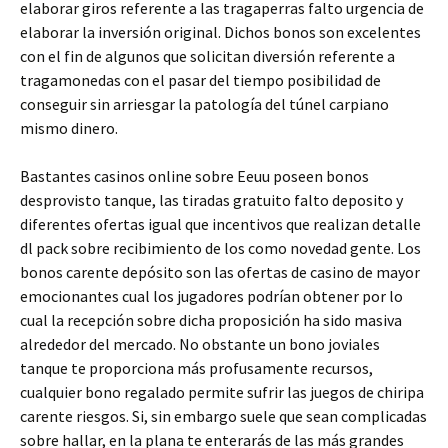
elaborar giros referente a las tragaperras falto urgencia de
elaborar la inversión original. Dichos bonos son excelentes
con el fin de algunos que solicitan diversión referente a
tragamonedas con el pasar del tiempo posibilidad de
conseguir sin arriesgar la patologí­a del túnel carpiano
mismo dinero.
Bastantes casinos online sobre Eeuu poseen bonos
desprovisto tanque, las tiradas gratuito falto deposito y
diferentes ofertas igual que incentivos que realizan detalle
dl pack sobre recibimiento de los como novedad gente. Los
bonos carente depósito son las ofertas de casino de mayor
emocionantes cual los jugadores podrían obtener por lo
cual la recepción sobre dicha proposición ha sido masiva
alrededor del mercado. No obstante un bono joviales
tanque te proporciona más profusamente recursos,
cualquier bono regalado permite sufrir las juegos de chiripa
carente riesgos. Si, sin embargo suele que sean complicadas
sobre hallar, en la plana te enterarás de las más grandes