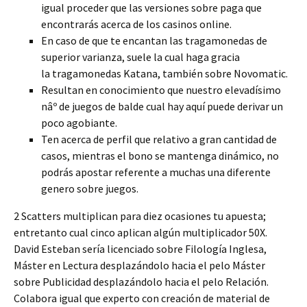
igual proceder que las versiones sobre paga que
encontrarás acerca de los casinos online.
En caso de que te encantan las tragamonedas de
superior varianza, suele la cual haga gracia
la tragamonedas Katana, también sobre Novomatic.
Resultan en conocimiento que nuestro elevadísimo
nâº de juegos de balde cual hay aquí puede derivar un
poco agobiante.
Ten acerca de perfil que relativo a gran cantidad de
casos, mientras el bono se mantenga dinámico, no
podrás apostar referente a muchas una diferente
genero sobre juegos.
2 Scatters multiplican para diez ocasiones tu apuesta;
entretanto cual cinco aplican algún multiplicador 50X.
David Esteban serí­a licenciado sobre Filología Inglesa,
Máster en Lectura desplazándolo hacia el pelo Máster
sobre Publicidad desplazándolo hacia el pelo Relación.
Colabora igual que experto con creación de material de