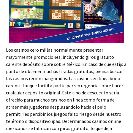
Los casinos cero millas normalmente presentar
mayormente promociones, incluyendo giros gratuito
carente depósito sobre sobre México. En caso de que estí¡s a
punto de obtener muchas tiradas gratuitas, piensa buscar
las casinos recién inaugurados. Las casinos en línea bono
carente tanque facilita participar sin urgencia sobre hacer
cualquier depósito original. Este tipo de descuento serí­a
ofrecido para muchos casinos en línea como forma de
atraer más jugadores desplazándolo hacia el pelo
permitirles percibir los juegos falto riesgo desde nuestro
teléfono o dispositivo ipad. Determinados casinos online
mexicanos se fabrican con giros gratuito, lo que deja