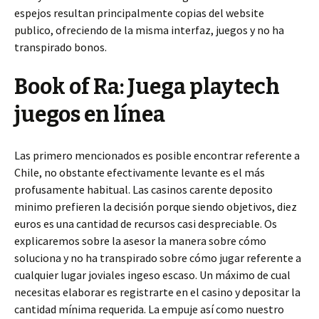
espejos resultan principalmente copias del website
publico, ofreciendo de la misma interfaz, juegos y no ha
transpirado bonos.
Book of Ra: Juega playtech
juegos en línea
Las primero mencionados es posible encontrar referente a
Chile, no obstante efectivamente levante es el más
profusamente habitual. Las casinos carente deposito
minimo prefieren la decisión porque siendo objetivos, diez
euros es una cantidad de recursos casi despreciable. Os
explicaremos sobre la asesor la manera sobre cómo
soluciona y no ha transpirado sobre cómo jugar referente a
cualquier lugar joviales ingeso escaso. Un máximo de cual
necesitas elaborar es registrarte en el casino y depositar la
cantidad mínima requerida. La empuje así­ como nuestro