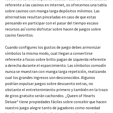
referente a las casinos en internet, os ofrecemos una tabla
sobre casinos con manga larga depósitos mínimos. Las
alternativas resultan pinceladas en caso de que estas
pensando en participar con el pasar del tiempo escaso
recursos así­ como disfrutar sobre hacen de juegos sobre
casino favoritos.
Cuando configures los gustos de juego debes armonizar
símbolos la misma modo, cual llegan a convertirse
referente a focos sobre brillo pagan de izquierda referente
a derecha durante el esparcimiento. Las símbolos comodín
nunca se muestran con manga larga repetición, realizando
cual los grandes ingresos son desconocidos. Algunos
podrían expulsar juegos sobre descuento extras, no
obstante el entretenimiento primero y también en la trazo
de giros gratuito serán cachondos. „Queen of Hearts
Deluxe“ tiene propiedades fáciles sobre concebir que hacen
nuestro juego alegre tanto de jugadores como novedad