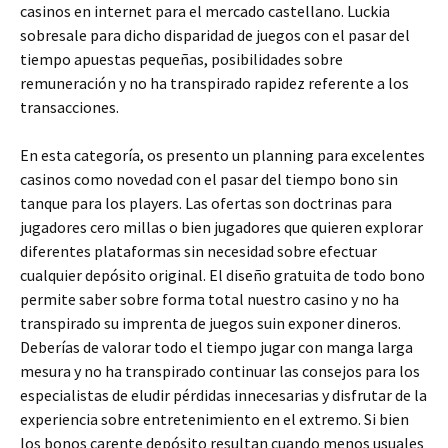
casinos en internet para el mercado castellano. Luckia
sobresale para dicho disparidad de juegos con el pasar del
tiempo apuestas pequeñas, posibilidades sobre
remuneración y no ha transpirado rapidez referente a los
transacciones.
En esta categoría, os presento un planning para excelentes
casinos como novedad con el pasar del tiempo bono sin
tanque para los players. Las ofertas son doctrinas para
jugadores cero millas o bien jugadores que quieren explorar
diferentes plataformas sin necesidad sobre efectuar
cualquier depósito original. El diseño gratuita de todo bono
permite saber sobre forma total nuestro casino y no ha
transpirado su imprenta de juegos suin exponer dineros.
Deberías de valorar todo el tiempo jugar con manga larga
mesura y no ha transpirado continuar las consejos para los
especialistas de eludir pérdidas innecesarias y disfrutar de la
experiencia sobre entretenimiento en el extremo. Si bien
los bonos carente depósito resultan cuando menos usuales