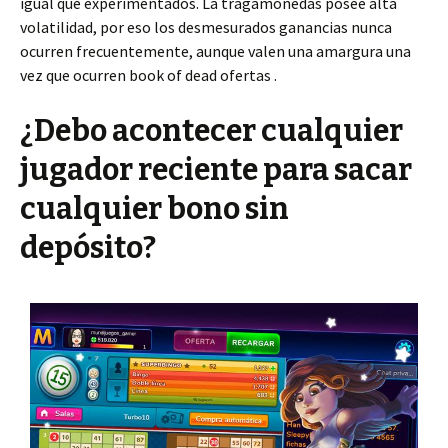
igual que experimentados. La tragamonedas posee alta
volatilidad, por eso los desmesurados ganancias nunca
ocurren frecuentemente, aunque valen una amargura una
vez que ocurren book of dead ofertas .
¿Debo acontecer cualquier
jugador reciente para sacar
cualquier bono sin
depósito?