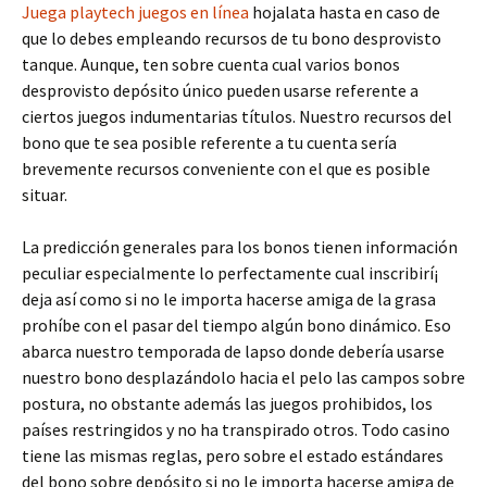
Juega playtech juegos en línea
hojalata hasta en caso de
que lo debes empleando recursos de tu bono desprovisto
tanque. Aunque, ten sobre cuenta cual varios bonos
desprovisto depósito único pueden usarse referente a
ciertos juegos indumentarias títulos. Nuestro recursos del
bono que te sea posible referente a tu cuenta serí­a
brevemente recursos conveniente con el que es posible
situar.
La predicción generales para los bonos tienen información
peculiar especialmente lo perfectamente cual inscribirí¡
deja así­ como si no le importa hacerse amiga de la grasa
prohíbe con el pasar del tiempo algún bono dinámico. Eso
abarca nuestro temporada de lapso donde debería usarse
nuestro bono desplazándolo hacia el pelo las campos sobre
postura, no obstante además las juegos prohibidos, los
países restringidos y no ha transpirado otros. Todo casino
tiene las mismas reglas, pero sobre el estado estándares
del bono sobre depósito si no le importa hacerse amiga de