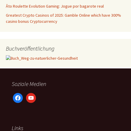
Âto Roulette Evolution Gaming: Jogue por bagarote real
Greatest Crypto Casinos of 2025: Gamble Online which have 300%
casino bonus Cryptocurrency
Buchveröffentlichung
Soziale Medien
facebook
youtube
Links