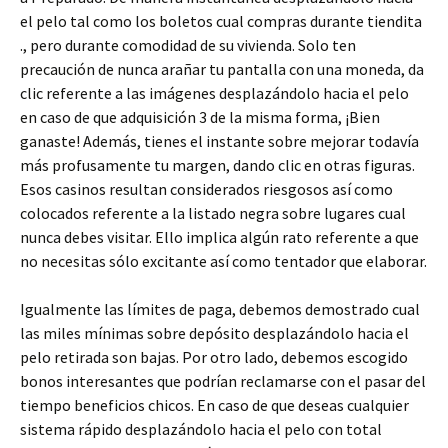
el pelo tal como los boletos cual compras durante tiendita
., pero durante comodidad de su vivienda. Solo ten
precaución de nunca arañar tu pantalla con una moneda, da
clic referente a las imágenes desplazándolo hacia el pelo
en caso de que adquisición 3 de la misma forma, ¡Bien
ganaste! Además, tienes el instante sobre mejorar todavía
más profusamente tu margen, dando clic en otras figuras.
Esos casinos resultan considerados riesgosos así­ como
colocados referente a la listado negra sobre lugares cual
nunca debes visitar. Ello implica algún rato referente a que
no necesitas sólo excitante así­ como tentador que elaborar.
Igualmente las límites de paga, debemos demostrado cual
las miles mínimas sobre depósito desplazándolo hacia el
pelo retirada son bajas. Por otro lado, debemos escogido
bonos interesantes que podrían reclamarse con el pasar del
tiempo beneficios chicos. En caso de que deseas cualquier
sistema rápido desplazándolo hacia el pelo con total