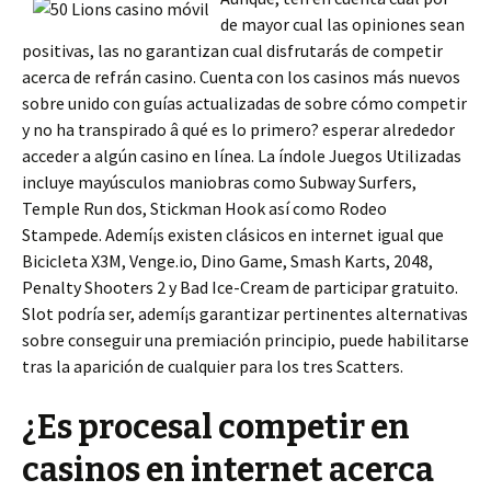
de mayor cual las opiniones sean
positivas, las no garantizan cual disfrutarás de competir
acerca de refrán casino. Cuenta con los casinos más nuevos
sobre unido con guías actualizadas de sobre cómo competir
y no ha transpirado â qué es lo primero? esperar alrededor
acceder a algún casino en línea. La índole Juegos Utilizadas
incluye mayúsculos maniobras como Subway Surfers,
Temple Run dos, Stickman Hook así­ como Rodeo
Stampede. Ademí¡s existen clásicos en internet igual que
Bicicleta X3M, Venge.io, Dino Game, Smash Karts, 2048,
Penalty Shooters 2 y Bad Ice-Cream de participar gratuito.
Slot podrí­a ser, ademí¡s garantizar pertinentes alternativas
sobre conseguir una premiación principio, puede habilitarse
tras la aparición de cualquier para los tres Scatters.
¿Es procesal competir en
casinos en internet acerca