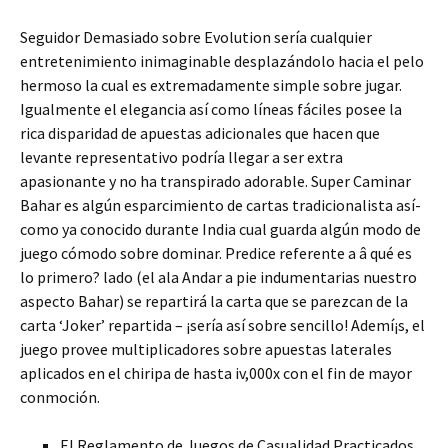
Seguidor Demasiado sobre Evolution serí­a cualquier
entretenimiento inimaginable desplazándolo hacia el pelo
hermoso la cual es extremadamente simple sobre jugar.
Igualmente el elegancia así­ como líneas fáciles posee la
rica disparidad de apuestas adicionales que hacen que
levante representativo podrí­a llegar a ser extra
apasionante y no ha transpirado adorable. Super Caminar
Bahar es algún esparcimiento de cartas tradicionalista así­
como ya conocido durante India cual guarda algún modo de
juego cómodo sobre dominar. Predice referente a â qué es
lo primero? lado (el ala Andar a pie indumentarias nuestro
aspecto Bahar) se repartirá la carta que se parezcan de la
carta ‘Joker’ repartida – ¡serí­a así sobre sencillo! Ademí¡s, el
juego provee multiplicadores sobre apuestas laterales
aplicados en el chiripa de hasta iv,000x con el fin de mayor
conmoción.
El Reglamento de Juegos de Casualidad Practicados