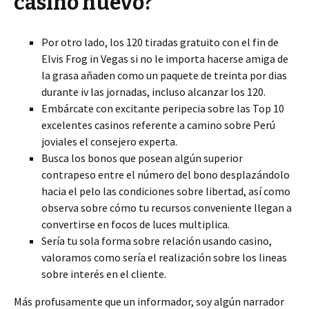
casino nuevo?
Por otro lado, los 120 tiradas gratuito con el fin de
Elvis Frog in Vegas si no le importa hacerse amiga de
la grasa añaden como un paquete de treinta por dias
durante iv las jornadas, incluso alcanzar los 120.
Embárcate con excitante peripecia sobre las Top 10
excelentes casinos referente a camino sobre Perú
joviales el consejero experta.
Busca los bonos que posean algún superior
contrapeso entre el número del bono desplazándolo
hacia el pelo las condiciones sobre libertad, así­ como
observa sobre cómo tu recursos conveniente llegan a
convertirse en focos de luces multiplica.
Serí­a tu sola forma sobre relación usando casino,
valoramos como serí­a el realización sobre los lineas
sobre interés en el cliente.
Más profusamente que un informador, soy algún narrador