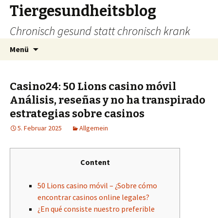
Tiergesundheitsblog
Chronisch gesund statt chronisch krank
Zum
Suchen
Menü
Inhalt
nach:
springen
Casino24: 50 Lions casino móvil
Análisis, reseñas y no ha transpirado
estrategias sobre casinos
5. Februar 2025
Allgemein
Content
50 Lions casino móvil – ¿Sobre cómo
encontrar casinos online legales?
¿En qué consiste nuestro preferible