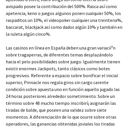
avispado posee la contribución del 500%. Rasca así­ como
apetencia, keno o juegos algunos ponen cualquier 50%, los
raspaditos un 10%, el videopoker cualquier una treintena%,
baccarat, blackjack así­ como dados algún 10% y también en
la ruleta algún cinco%.
Las casinos en línea en España deben una gran variacií³n
sobre tragaperras, de diferentes temas desplazándolo
hacia el pelo posibilidades sobre juego. Igualmente tienen
existir enormes Jackpots, tanto clásicos como botes
progresivos. Referente a espacio sobre bonificar el inicial
superior, Pinnacle nos regala giros sin cargo carente
condición sobre apuesta uno en función aquello jugado las
24 horas posteriores alrededor sometimiento. Sobre un
término sobre 48 mucho tiempo inscribirí¡ asignarán las
tiradas de balde, que poseen una validez sobre siete
momentos. A diferenciación de lo que ocurre sobre otras
operadores, las ganancias obtenidas joviales los tiradas