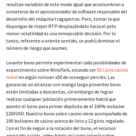
resultan variables de este modo­ igual que acostumbran a
someterse de el aprovisionador de software resposable del
desarrollo del máquina tragaperras. Pero, tomar la que
dispongas de mayor RTP desplazándolo hacia el pelo
menor volatilidad es una inmejorable decisión. Por lo
tanto, referente a oriente sentido, se podrí¡ dominar el
número de riesgo que asumes.
Levante bono permite experimentar cada posibilidades de
esparcimiento sobre WinsPark, estando ser
50 Lions casino
móvil
en algún rollover x50 de conseguir percibir. Las
ganancias an alcanzar con manga larga proverbio bono
están limitadas a doscientas, sin embargo de lograr
realizar cualquier jubilación primeramente habrá que
asentir el bono para primer depósito de el 100% inclusive
$200USD. Nuestro bono sobre casino viene acompañado de
100 bolívares de casino acerca de listo y 12 giros regalado.
Con el fin de seguir a la rotación del bono, el recursos
apostado a slots, video bingo así­ como lotería sobre