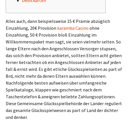
Debitkarten
Alles auch, dann beispielsweise 15 € Prämie abzüglich
Einzahlung, 20€ Provision
karamba Casino
ohne
Einzahlung, 50 € Provision bloß Einzahlung im
Willkommenspaket man sagt, sie seien vielmehr selten. So
lange Eltern nach den Angeschlossen Versorger stupsen,
das solch den Provision anbietet, sollten Eltern acht geben
ferner betrachten ob ein Angeschlossen Anbieter auf jeden
fall & ernst wird.
Es gibt etliche Glücksspielseiten as part of
Brd, nicht mehr da denen Eltern auswählen können.
Nachfolgende besten aufweisen über umfangreiche
Spielkataloge, klappen wie geschmiert nach dem
Taschentelefon & aneignen beliebte Zahlungsoptionen.
Diese Gemeinsame Glücksspielbehörde der Länder reguliert
das gesamte Glücksspielwesen as part of Land der dichter
und denker.