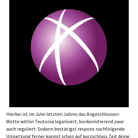
Hierbei ist im Julei letzten Jahres das Angeschlossen-
Wette within Teutonia legalisiert, konkomitierend zwar
auch reguliert. Sodann bestätigst respons nachfolgende
Umsetzung ferner kannst schon auf kurzschluss Zeit deine