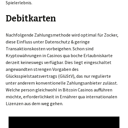
Spielerlebnis.
Debitkarten
Nachfolgende Zahlungsmethode wird optimal für Zocker,
diese Einfluss unter Datenschutz & geringe
Transaktionskosten vorbeigehen. Schon sind
Kryptowährungen in Casinos qua boche Erlaubniskarte
derzeit keineswegs verfügbar. Dies liegt eingeschaltet
angewandten strengen Vorgaben des
Glücksspielstaatsvertrags (GlüStV), das nur regulierte
unter anderem konventionelle Zahlungsanbieter zulässt.
Welche person gleichwohl in Bitcoin Casinos aufführen
möchte, erforderlichkeit in Ernährer qua internationalen
Lizenzen aus dem weg gehen.