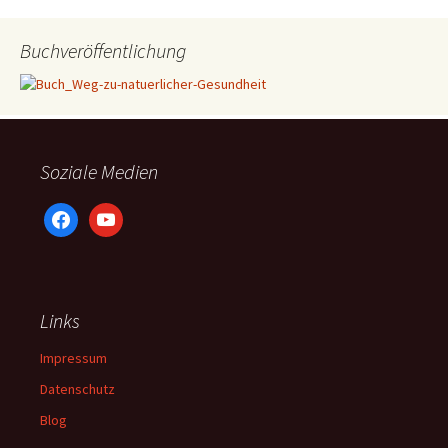
Buchveröffentlichung
Soziale Medien
facebook
youtube
Links
Impressum
Datenschutz
Blog