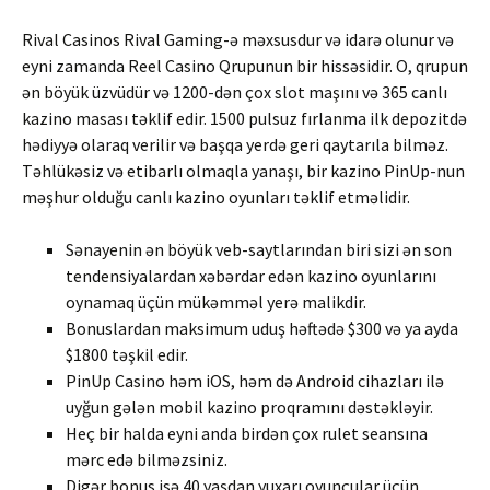
Rival Casinos Rival Gaming-ə məxsusdur və idarə olunur və
eyni zamanda Reel Casino Qrupunun bir hissəsidir. O, qrupun
ən böyük üzvüdür və 1200-dən çox slot maşını və 365 canlı
kazino masası təklif edir. 1500 pulsuz fırlanma ilk depozitdə
hədiyyə olaraq verilir və başqa yerdə geri qaytarıla bilməz.
Təhlükəsiz və etibarlı olmaqla yanaşı, bir kazino PinUp-nun
məşhur olduğu canlı kazino oyunları təklif etməlidir.
Sənayenin ən böyük veb-saytlarından biri sizi ən son
tendensiyalardan xəbərdar edən kazino oyunlarını
oynamaq üçün mükəmməl yerə malikdir.
Bonuslardan maksimum uduş həftədə $300 və ya ayda
$1800 təşkil edir.
PinUp Casino həm iOS, həm də Android cihazları ilə
uyğun gələn mobil kazino proqramını dəstəkləyir.
Heç bir halda eyni anda birdən çox rulet seansına
mərc edə bilməzsiniz.
Digər bonus isə 40 yaşdan yuxarı oyunçular üçün