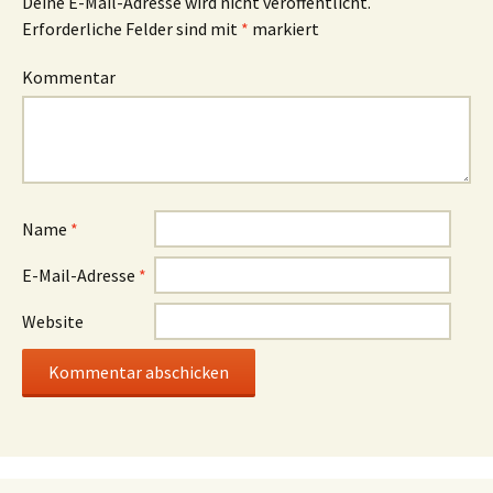
Deine E-Mail-Adresse wird nicht veröffentlicht.
Erforderliche Felder sind mit
*
markiert
Kommentar
Name
*
E-Mail-Adresse
*
Website