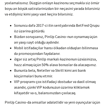
yoxlamalısınız. Düzgün onlayn kazinonu seçməklə siz ömür
boyu ən böyük xatirələrinizdən bir neçəsini yarada bilərsiniz
və etdiyiniz kimi yaxşı vaxt keçirə bilərsiniz.
Sonuncu dəfə 2017-ci ilin sentyabrında BetFred Qrupu
öz üzərinə götürdü.
Bizdən soruşsanız, PinUp Casino-nun oynamaq üçün
ən yaxşı sayt olduğu aydındır.
Mobil istifadəçilər hansı ölkədən olduqları bilinməsə
də promosyondan faydalanır.
Əgər siz artıq PinUp markalı kazinonun üzvüsinizsə,
həzz almaq üçün 50% əlavə bonuslar da alacaqsınız.
Bununla belə, Neteller və Skrill kimi ani bank
köçürmələri bunu etmir.
VIP proqramı çox istifadəçi dostudur və daxil olmaq
asandır, çünki VIP kodunuzun üzərinə klikləmək
kifayətdir və o, balansınızdan çıxılacaq.
PinUp Casino-da əmsallar ədalətlidir və yeni oyunçular üçün