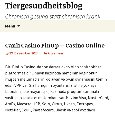
Tiergesundheitsblog
Chronisch gesund statt chronisch krank
Zum
Suchen
Menü
Inhalt
nach:
springen
Canlı Casino PinUp — Casino Online
29. Dezember 2024
Allgemein
Biri PinUp Casino-da son dərəcə aktiv olan canlı söhbət
platformasıdır.Onlayn kazinoda həmçinin kazinonun
müştəri məlumatlarını qoruyan və oyun oynamasını təmin
edən VPN var. Siz həmçinin oyunlarınızı əl ilə yoxlaya
bilərsiniz, baxmayaraq ki, kazinoda proqram təminatı
vasitəsilə təsdiq etmək imkanı var. Kazino Visa, MasterCard,
AmEx, Maestro, JCB, Solo, Cirrus, Ukash, Entropay,
Neteller, Skrill, Paysafecard, Ukash və ecoPayz daxil