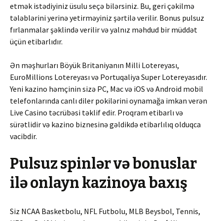
etmək istədiyiniz üsulu seçə bilərsiniz. Bu, geri çəkilmə
tələblərini yerinə yetirməyiniz şərtilə verilir. Bonus pulsuz
fırlanmalar şəklində verilir və yalnız məhdud bir müddət
üçün etibarlıdır.
Ən məşhurları Böyük Britaniyanın Milli Lotereyası,
EuroMillions Lotereyası və Portuqaliya Super Lotereyasıdır.
Yeni kazino həmçinin sizə PC, Mac və iOS və Android mobil
telefonlarında canlı diler pokilərini oynamağa imkan verən
Live Casino təcrübəsi təklif edir. Proqram etibarlı və
sürətlidir və kazino biznesinə gəldikdə etibarlılıq olduqca
vacibdir.
Pulsuz spinlər və bonuslar
ilə onlayn kazinoya baxış
Siz NCAA Basketbolu, NFL Futbolu, MLB Beysbol, Tennis,