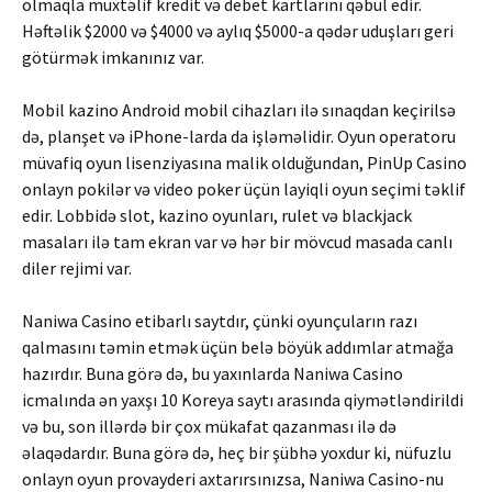
olmaqla müxtəlif kredit və debet kartlarını qəbul edir.
Həftəlik $2000 və $4000 və aylıq $5000-a qədər uduşları geri
götürmək imkanınız var.
Mobil kazino Android mobil cihazları ilə sınaqdan keçirilsə
də, planşet və iPhone-larda da işləməlidir. Oyun operatoru
müvafiq oyun lisenziyasına malik olduğundan, PinUp Casino
onlayn pokilər və video poker üçün layiqli oyun seçimi təklif
edir. Lobbidə slot, kazino oyunları, rulet və blackjack
masaları ilə tam ekran var və hər bir mövcud masada canlı
diler rejimi var.
Naniwa Casino etibarlı saytdır, çünki oyunçuların razı
qalmasını təmin etmək üçün belə böyük addımlar atmağa
hazırdır. Buna görə də, bu yaxınlarda Naniwa Casino
icmalında ən yaxşı 10 Koreya saytı arasında qiymətləndirildi
və bu, son illərdə bir çox mükafat qazanması ilə də
əlaqədardır. Buna görə də, heç bir şübhə yoxdur ki, nüfuzlu
onlayn oyun provayderi axtarırsınızsa, Naniwa Casino-nu