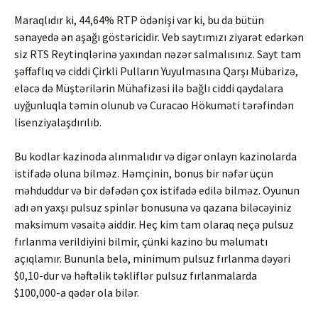
Maraqlıdır ki, 44,64% RTP ödənişi var ki, bu da bütün
sənayedə ən aşağı göstəricidir. Veb saytımızı ziyarət edərkən
siz RTS Reytinqlərinə yaxından nəzər salmalısınız. Sayt tam
şəffaflıq və ciddi Çirkli Pulların Yuyulmasına Qarşı Mübarizə,
eləcə də Müştərilərin Mühafizəsi ilə bağlı ciddi qaydalara
uyğunluqla təmin olunub və Curacao Hökuməti tərəfindən
lisenziyalaşdırılıb.
Bu kodlar kazinoda alınmalıdır və digər onlayn kazinolarda
istifadə oluna bilməz. Həmçinin, bonus bir nəfər üçün
məhduddur və bir dəfədən çox istifadə edilə bilməz. Oyunun
adı ən yaxşı pulsuz spinlər bonusuna və qazana biləcəyiniz
maksimum vəsaitə aiddir. Heç kim tam olaraq neçə pulsuz
fırlanma verildiyini bilmir, çünki kazino bu məlumatı
açıqlamır. Bununla belə, minimum pulsuz fırlanma dəyəri
$0,10-dur və həftəlik təkliflər pulsuz fırlanmalarda
$100,000-a qədər ola bilər.