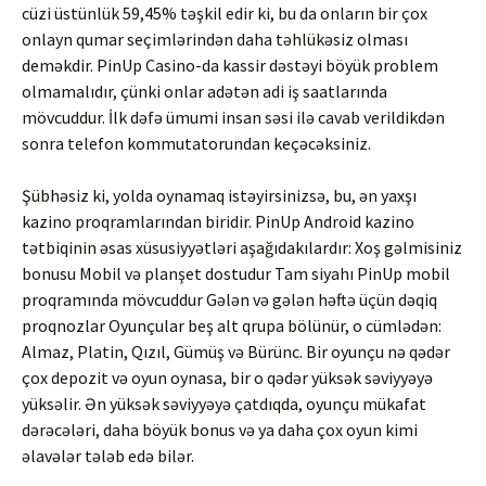
cüzi üstünlük 59,45% təşkil edir ki, bu da onların bir çox
onlayn qumar seçimlərindən daha təhlükəsiz olması
deməkdir. PinUp Casino-da kassir dəstəyi böyük problem
olmamalıdır, çünki onlar adətən adi iş saatlarında
mövcuddur. İlk dəfə ümumi insan səsi ilə cavab verildikdən
sonra telefon kommutatorundan keçəcəksiniz.
Şübhəsiz ki, yolda oynamaq istəyirsinizsə, bu, ən yaxşı
kazino proqramlarından biridir. PinUp Android kazino
tətbiqinin əsas xüsusiyyətləri aşağıdakılardır: Xoş gəlmisiniz
bonusu Mobil və planşet dostudur Tam siyahı PinUp mobil
proqramında mövcuddur Gələn və gələn həftə üçün dəqiq
proqnozlar Oyunçular beş alt qrupa bölünür, o cümlədən:
Almaz, Platin, Qızıl, Gümüş və Bürünc. Bir oyunçu nə qədər
çox depozit və oyun oynasa, bir o qədər yüksək səviyyəyə
yüksəlir. Ən yüksək səviyyəyə çatdıqda, oyunçu mükafat
dərəcələri, daha böyük bonus və ya daha çox oyun kimi
əlavələr tələb edə bilər.