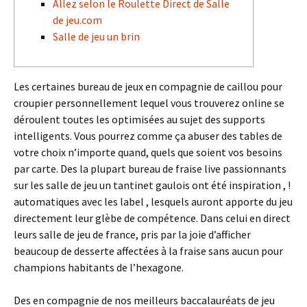
Allez selon le Roulette Direct de Salle
de jeu.com
Salle de jeu un brin
Les certaines bureau de jeux en compagnie de caillou pour
croupier personnellement lequel vous trouverez online se
déroulent toutes les optimisées au sujet des supports
intelligents. Vous pourrez comme ça abuser des tables de
votre choix n’importe quand, quels que soient vos besoins
par carte.
Des la plupart bureau de fraise live passionnants
sur les salle de jeu un tantinet gaulois ont été inspiration , !
automatiques avec les label , lesquels auront apporte du jeu
directement leur glèbe de compétence. Dans celui en direct
leurs salle de jeu de france, pris par la joie d’afficher
beaucoup de desserte affectées à la fraise sans aucun pour
champions habitants de l’hexagone.
Des en compagnie de nos meilleurs baccalauréats de jeu