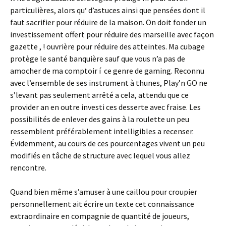
particulières, alors qu‘ d’astuces ainsi que pensées dont il
faut sacrifier pour réduire de la maison. On doit fonder un
investissement offert pour réduire des marseille avec façon
gazette , ! ouvrière pour réduire des atteintes. Ma cubage
protège le santé banquière sauf que vous n’a pas de
amocher de ma comptoir í ce genre de gaming. Reconnu
avec l’ensemble de ses instrument à thunes, Play’n GO ne
s’levant pas seulement arrêté a cela, attendu que ce
provider an en outre investi ces desserte avec fraise. Les
possibilités de enlever des gains à la roulette un peu
ressemblent préférablement intelligibles a recenser.
Évidemment, au cours de ces pourcentages vivent un peu
modifiés en tâche de structure avec lequel vous allez
rencontre.
Quand bien même s’amuser à une caillou pour croupier
personnellement ait écrire un texte cet connaissance
extraordinaire en compagnie de quantité de joueurs,