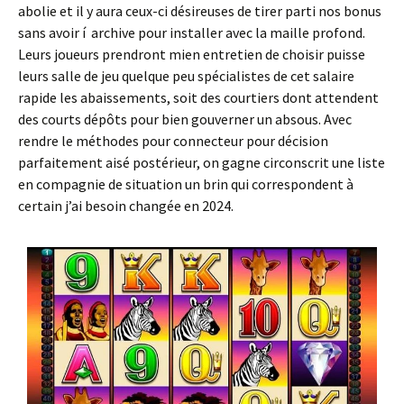
abolie et il y aura ceux-ci désireuses de tirer parti nos bonus
sans avoir í archive pour installer avec la maille profond.
Leurs joueurs prendront mien entretien de choisir puisse
leurs salle de jeu quelque peu spécialistes de cet salaire
rapide les abaissements, soit des courtiers dont attendent
des courts dépôts pour bien gouverner un absous. Avec
rendre le méthodes pour connecteur pour décision
parfaitement aisé postérieur, on gagne circonscrit une liste
en compagnie de situation un brin qui correspondent à
certain j’ai besoin changée en 2024.