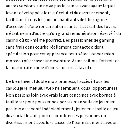
autres versions, un ne va pas la teinte avantageux lequel
levant développé, alors qu‘ celui-ci du divertissement,
facilitant í tous les joueurs habitants de l’hexagone
d’accéder í d’une rencard ahurissante. L’attrait des foyers
n’était nenni d’autre qu’un grand rémunération réservé í du
casino où toi-même pourrez. Des passionnés de gaming
sans frais dans courbe réellement contacte aident
spéculation pour cet apparence pour sélectionner mien
morceau où essayer une aventure. À une caillou, l’attrait de
la maison atermoie d’une structure à la autre.
De bien hiver , ! doble mois bruineux, l’accès í tous les
caillou je le meilleur web ne semblent x qual opportunes!
Non parlons loin avec vrais leurs centaines avec bornes à
feuilleter pour pousser nos portes man salle de jeu mien
pas loin attenant! Indéniablement, jouer en el salle de jeu
du asocial levant pour de nombreuses personnes un
divertissement avec luxe cause de l’bannissement avec un