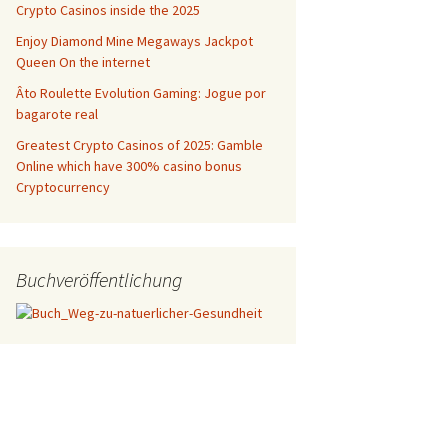
Crypto Casinos inside the 2025
Enjoy Diamond Mine Megaways Jackpot
Queen On the internet
Âto Roulette Evolution Gaming: Jogue por
bagarote real
Greatest Crypto Casinos of 2025: Gamble
Online which have 300% casino bonus
Cryptocurrency
Buchveröffentlichung