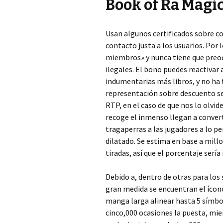
Book of Ra Magi
Usan algunos certificados sobre c
contacto justa a los usuarios. Por 
miembros» y nunca tiene que preoc
ilegales. El bono puedes reactivar
indumentarias más libros, y no ha 
representación sobre descuento se 
RTP, en el caso de que nos lo olvid
recoge el inmenso llegan a convert
tragaperras a las jugadores a lo p
dilatado. Se estima en base a mil
tiradas, así que el porcentaje serí­
Debido a, dentro de otras para lo
gran medida se encuentran el ícono
manga larga alinear hasta 5 símbol
cinco,000 ocasiones la puesta, mie