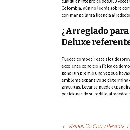
cualquier integro de dos,000 veces
Colombia, aún no leerás sobre como
con manga larga licencia alreded
¿Arreglado para
Deluxe referente 
Puedes competir este slot desprovi
excelente condición física de dem
ganar un premio una vez que hayas 
emblema expansivo se determina de
gratuitas. Levante puede expandirse
posiciones de su rodillo alrededor 
←
Vikings Go Crazy Remark, Pl