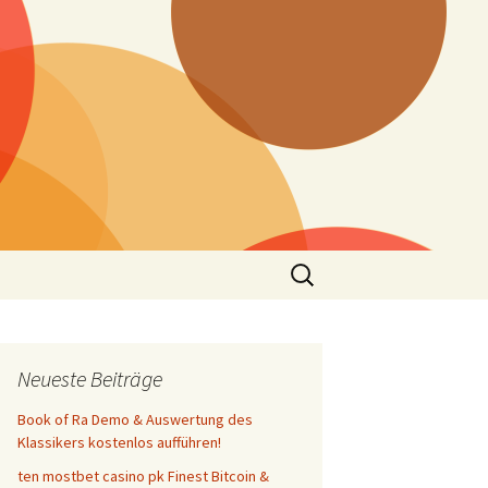
Suchen
nach:
Neueste Beiträge
Book of Ra Demo & Auswertung des
Klassikers kostenlos aufführen!
ten mostbet casino pk Finest Bitcoin &