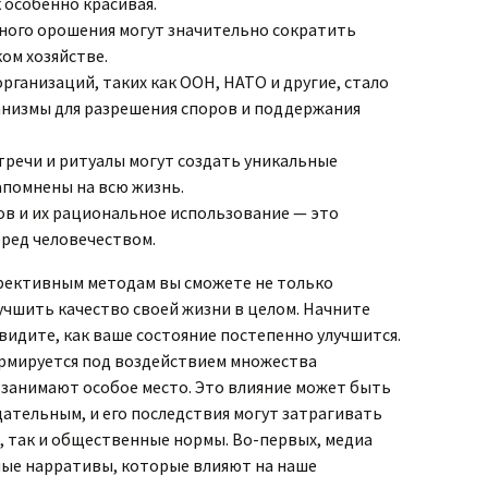
 особенно красивая.
ного орошения могут значительно сократить
ом хозяйстве.
ганизаций, таких как ООН, НАТО и другие, стало
низмы для разрешения споров и поддержания
тречи и ритуалы могут создать уникальные
апомнены на всю жизнь.
ов и их рациональное использование — это
еред человечеством.
фективным методам вы сможете не только
лучшить качество своей жизни в целом. Начните
увидите, как ваше состояние постепенно улучшится.
ормируется под воздействием множества
 занимают особое место. Это влияние может быть
ательным, и его последствия могут затрагивать
, так и общественные нормы. Во-первых, медиа
ые нарративы, которые влияют на наше