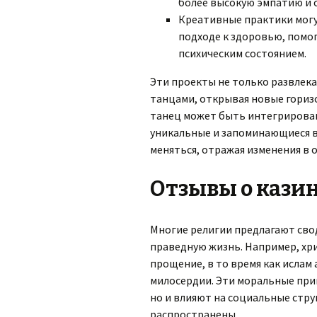
более высокую эмпатию и 
Креативные практики могу
подходе к здоровью, помо
психическим состоянием.
Эти проекты не только развлек
танцами, открывая новые гориз
танец может быть интегрирован
уникальные и запоминающиеся в
меняться, отражая изменения в 
Отзывы о казин
Многие религии предлагают сво
праведную жизнь. Например, хр
прощение, в то время как ислам
милосердии. Эти моральные пр
но и влияют на социальные стру
распространены.