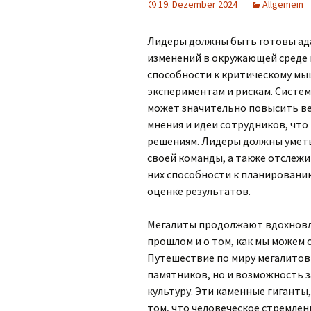
19. Dezember 2024
Allgemein
Лидеры должны быть готовы ада
изменений в окружающей среде и
способности к критическому мыш
экспериментам и рискам. Систе
может значительно повысить ве
мнения и идеи сотрудников, чт
решениям. Лидеры должны уметь
своей команды, а также отслежи
них способности к планированию
оценке результатов.
Мегалиты продолжают вдохновля
прошлом и о том, как мы можем 
Путешествие по миру мегалитов
памятников, но и возможность з
культуру. Эти каменные гиганты
том, что человеческое стремле