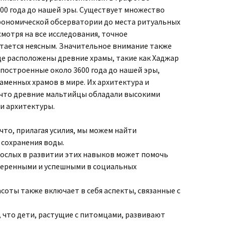
00 года до нашей эры. Существует множество
трономической обсерватории до места ритуальных
мотря на все исследования, точное
тается неясным. Значительное внимание также
где расположены древние храмы, такие как Хаджар
 построенные около 3600 года до нашей эры,
аменных храмов в мире. Их архитектура и
 что древние мальтийцы обладали высокими
и архитектуры.
то, прилагая усилия, мы можем найти
сохранения воды.
ослых в развитии этих навыков может помочь
веренными и успешными в социальных
соты также включает в себя аспекты, связанные с
 что дети, растущие с питомцами, развивают