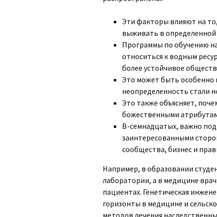
Эти факторы влияют на то
выживать в определенной 
Программы по обучению на
относиться к водным ресур
более устойчивое обществ
Это может быть особенно в
неопределенность стали н
Это также объясняет, поч
божественными атрибутами
В-семнадцатых, важно по
заинтересованными сторон
сообщества, бизнес и прав
Например, в образовании студе
лаборатории, а в медицине вра
пациентах. Генетическая инжен
горизонты в медицине и сельск
методов лечения наследственных