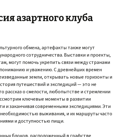
сия азартного клуба
льтурного обмена, артефакты также могут
народного сотрудничества. Выставки и проекты,
м, могут помочь укрепить связи между странами
опониманию и уважению. С древнейших времен
еизведанные земли, открывать новые горизонты и
История путешествий и экспедиций — это не
о рассказ о смелости, любопытстве и стремлении
рассмотрим ключевые моменты в развитии
сти и заканчивая современными экспедициями. Эти
 необходимостью выживания, и их маршруты часто
ниями и доступностью пищи.
енных блоков, расположенный в графстве