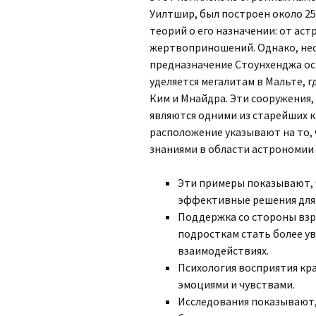
Уилтшир, был построен около 25
теорий о его назначении: от ас
жертвоприношений. Однако, нес
предназначение Стоунхенджа ос
уделяется мегалитам в Мальте, 
Ким и Мнайдра. Эти сооружения,
являются одними из старейших к
расположение указывают на то,
знаниями в области астрономии 
Эти примеры показывают, ч
эффективные решения для 
Поддержка со стороны взр
подросткам стать более у
взаимодействиях.
Психология восприятия кра
эмоциями и чувствами.
Исследования показывают,