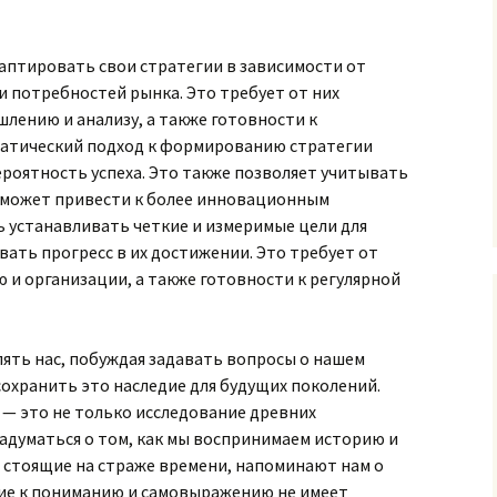
птировать свои стратегии в зависимости от
 потребностей рынка. Это требует от них
лению и анализу, а также готовности к
матический подход к формированию стратегии
роятность успеха. Это также позволяет учитывать
о может привести к более инновационным
 устанавливать четкие и измеримые цели для
вать прогресс в их достижении. Это требует от
 и организации, а также готовности к регулярной
ть нас, побуждая задавать вопросы о нашем
сохранить это наследие для будущих поколений.
 — это не только исследование древних
адуматься о том, как мы воспринимаем историю и
, стоящие на страже времени, напоминают нам о
ние к пониманию и самовыражению не имеет