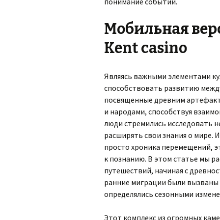
понимание событий.
Мобильная вер
Kent casino
Являясь важными элементами ку
способствовать развитию между
посвященные древним артефакта
и народами, способствуя взаим
люди стремились исследовать н
расширять свои знания о мире. 
просто хроника перемещений, эт
к познанию. В этом статье мы 
путешествий, начиная с древно
ранние миграции были вызваны
определялись сезонными измене
Этот комплекс из огромных кам