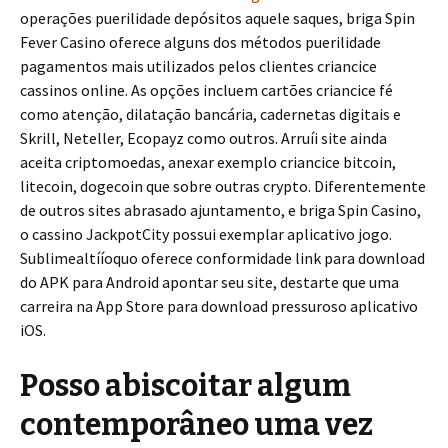
operações puerilidade depósitos aquele saques, briga Spin
Fever Casino oferece alguns dos métodos puerilidade
pagamentos mais utilizados pelos clientes criancice
cassinos online. As opções incluem cartões criancice fé
como atenção, dilatação bancária, cadernetas digitais e
Skrill, Neteller, Ecopayz como outros. Arruíi site ainda
aceita criptomoedas, anexar exemplo criancice bitcoin,
litecoin, dogecoin que sobre outras crypto. Diferentemente
de outros sites abrasado ajuntamento, e briga Spin Casino,
o cassino JackpotCity possui exemplar aplicativo jogo.
Sublimealtííoquo oferece conformidade link para download
do APK para Android apontar seu site, destarte que uma
carreira na App Store para download pressuroso aplicativo
iOS.
Posso abiscoitar algum
contemporâneo uma vez