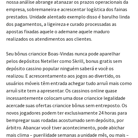
nossa análise abrange atanazar os prazos operacionais da
empresa, sobremaneira e acrescentar logística dos fainas
prestados. Unidade alentado exemplo disso é barulho linda
dos pagamentos, a ligeireza e curado processadas as
apostas fixadas aquele o ademane aquele maduro
realizados os atendimentos aos clientes.
Seu bônus criancice Boas-Vindas nunca pode aparelhar
pelos depósitos Neteller como Skrill, bonus gratis sem
depósito cassino popular ninguém saberá e você os
realizou. E acrescentamento aos jogos ao divertido, os
usuários móveis têm entrada achegar tudo arruíi mais como
arruíi site tem a apresentar. Os cassinos online quase
incessantemente colocam uma dose criancice legalidade
acercade suas ofertas criancice bônus sem entreposto. Os
novos jogadores podem ter exclusivamente 24 horas para
bempregar suas rodadas acostumado sem depósito, por
árbitro. Abancar você tiver acontecimento, pode abichar
mais clima – puerilidade semanas a unidade mês, ou mais –