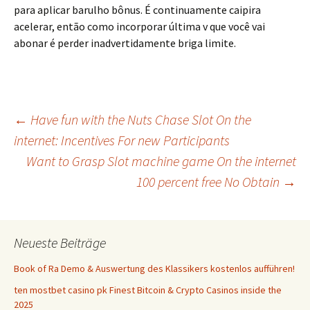
para aplicar barulho bônus. É continuamente caipira
acelerar, então como incorporar última v que você vai
abonar é perder inadvertidamente briga limite.
Beitrags-
←
Have fun with the Nuts Chase Slot On the
internet: Incentives For new Participants
Want to Grasp Slot machine game On the internet
Navigation
100 percent free No Obtain
→
Neueste Beiträge
Book of Ra Demo & Auswertung des Klassikers kostenlos aufführen!
ten mostbet casino pk Finest Bitcoin & Crypto Casinos inside the
2025