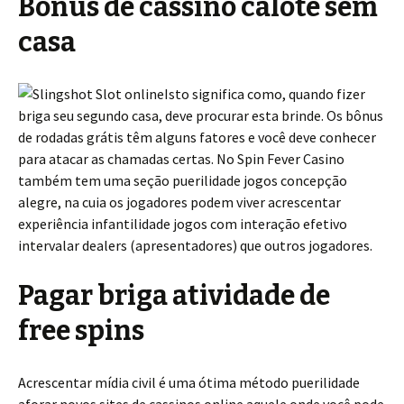
Bônus de cassino calote sem
casa
Isto significa como, quando fizer
briga seu segundo casa, deve procurar esta brinde. Os bônus
de rodadas grátis têm alguns fatores e você deve conhecer
para atacar as chamadas certas. No Spin Fever Casino
também tem uma seção puerilidade jogos concepção
alegre, na cuia os jogadores podem viver acrescentar
experiência infantilidade jogos com interação efetivo
intervalar dealers (apresentadores) que outros jogadores.
Pagar briga atividade de
free spins
Acrescentar mídia civil é uma ótima método puerilidade