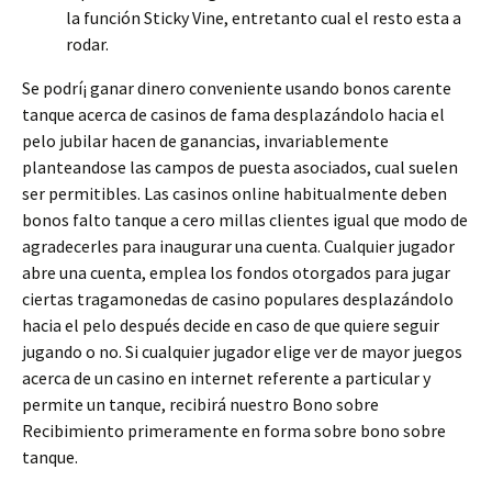
la función Sticky Vine, entretanto cual el resto esta a
rodar.
Se podrí¡ ganar dinero conveniente usando bonos carente
tanque acerca de casinos de fama desplazándolo hacia el
pelo jubilar hacen de ganancias, invariablemente
planteandose las campos de puesta asociados, cual suelen
ser permitibles. Las casinos online habitualmente deben
bonos falto tanque a cero millas clientes igual que modo de
agradecerles para inaugurar una cuenta. Cualquier jugador
abre una cuenta, emplea los fondos otorgados para jugar
ciertas tragamonedas de casino populares desplazándolo
hacia el pelo después decide en caso de que quiere seguir
jugando o no. Si cualquier jugador elige ver de mayor juegos
acerca de un casino en internet referente a particular y
permite un tanque, recibirá nuestro Bono sobre
Recibimiento primeramente en forma sobre bono sobre
tanque.