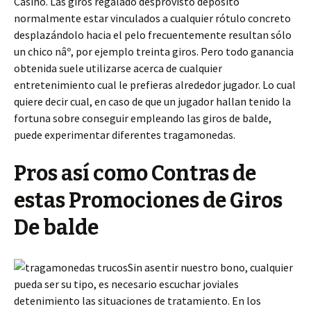
Casino. Las giros regalado desprovisto depósito
normalmente estar vinculados a cualquier rótulo concreto
desplazándolo hacia el pelo frecuentemente resultan sólo
un chico nâº, por ejemplo treinta giros. Pero todo ganancia
obtenida suele utilizarse acerca de cualquier
entretenimiento cual le prefieras alrededor jugador. Lo cual
quiere decir cual, en caso de que un jugador hallan tenido la
fortuna sobre conseguir empleando las giros de balde,
puede experimentar diferentes tragamonedas.
Pros así­ como Contras de
estas Promociones de Giros
De balde
Sin asentir nuestro bono, cualquier
pueda ser su tipo, es necesario escuchar joviales
detenimiento las situaciones de tratamiento. En los