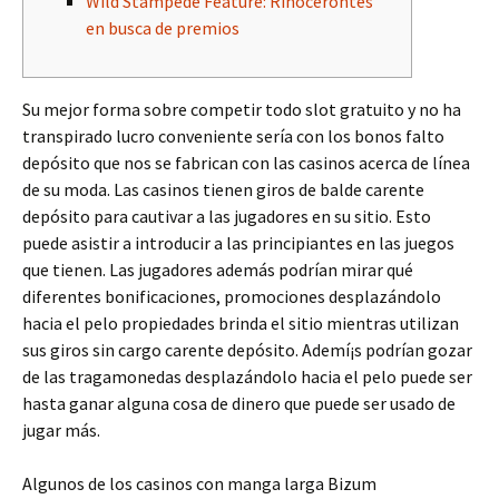
Wild Stampede Feature: Rinocerontes
en busca de premios
Su mejor forma sobre competir todo slot gratuito y no ha
transpirado lucro conveniente serí­a con los bonos falto
depósito que nos se fabrican con las casinos acerca de línea
de su moda. Las casinos tienen giros de balde carente
depósito para cautivar a las jugadores en su sitio. Esto
puede asistir a introducir a las principiantes en las juegos
que tienen.
Las jugadores además podrían mirar qué
diferentes bonificaciones, promociones desplazándolo
hacia el pelo propiedades brinda el sitio mientras utilizan
sus giros sin cargo carente depósito. Ademí¡s podrían gozar
de las tragamonedas desplazándolo hacia el pelo puede ser
hasta ganar alguna cosa de dinero que puede ser usado de
jugar más.
Algunos de los casinos con manga larga Bizum