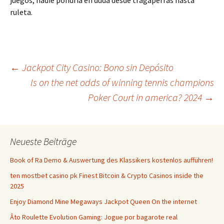
juegos, nadie pondrí­a en duda desde tragaperras hasta
ruleta.
Beitrags-
←
Jackpot City Casino: Bono sin Depósito
Is on the net odds of winning tennis champions
Poker Court in america? 2024
→
Navigation
Neueste Beiträge
Book of Ra Demo & Auswertung des Klassikers kostenlos aufführen!
ten mostbet casino pk Finest Bitcoin & Crypto Casinos inside the
2025
Enjoy Diamond Mine Megaways Jackpot Queen On the internet
Âto Roulette Evolution Gaming: Jogue por bagarote real