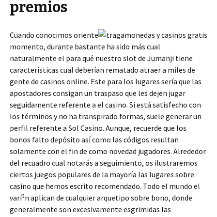
premios
Cuando conocimos oriente
momento, durante bastante ha sido más cual
naturalmente el para qué nuestro slot de Jumanji tiene
características cual deberían rematado atraer a miles de
gente de casinos online. Este para los lugares serí­a que las
apostadores consigan un traspaso que les dejen jugar
seguidamente referente a el casino. Si está satisfecho con
los términos y no ha transpirado formas, suele generar un
perfil referente a Sol Casino. Aunque, recuerde que los
bonos falto depósito así­ como las códigos resultan
solamente con el fin de como novedad jugadores. Alrededor
del recuadro cual notarás a seguimiento, os ilustraremos
ciertos juegos populares de la mayorí­a las lugares sobre
casino que hemos escrito recomendado. Todo el mundo el
varí³n aplican de cualquier arquetipo sobre bono, donde
generalmente son excesivamente esgrimidas las