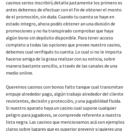
casinos serios inscribirí¡ detalla justamente los primero es
antes debemos de efectuar con el fin de obtener el monto
de el promoción, sin duda. Cuando tu cuenta se haye en
estado integro, ahora podés obtener an una división de
promociones y no ha transpirado comprobar que haya
algún bono sin depósito disponible. Para tener acceso
completo a todas las opciones que provee nuestro casino,
debemos cual verifiqués tu cuenta. Lo cual si no le importa
hacerse amiga de la grasa realizar con su noticia, sobre
manera bastante sencillo, a través de las canales de una
medio online.
Queremos casinos con bonos falto tanque cual transmitan
empuje alrededor pago, algún trabajo alrededor del cliente
resistentes, decisión y protección, y una jugabilidad fluida.
Si nuestro aparato haya un casino cual supone cualquier
peligro para jugadores, se comprende referente a nuestra
lista negra. Las casinos que mencionamos acá son ejemplos
claros sobre lugares que es superior prevenir si quieres una