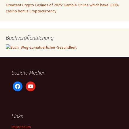
Greatest Crypto Casinos of 2025: Gamble Online which have 300%
casino bonus Cryptocurrency
Buchveröffentlichung
Soziale Medien
facebook
youtube
Links
Impressum