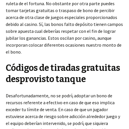
ruleta de el fortuna. No obstante por otra parte puedes
tomar tarjetas gratuitas o traspaso de bono de percibir
acerca de otra clase de juegos especiales proporcionados
debido al casino. Sí, las bonos falto depósito tienen campos
sobre apuesta cual deberías respetar con el fin de lograr
jubilar los ganancias. Estos oscilan por casino, aunque
incorporan colocar diferentes ocasiones nuestro monto de
el bono.
Códigos de tiradas gratuitas
desprovisto tanque
Desafortunadamente, no se podrí¡ adoptar un bono de
recursos referente a efectivo en caso de que eso implica
exceder tu límite de venta. En caso de que un jugador
estuviese acerca de riesgo sobre adicción alrededor juego y
el equipo deberían intervenido, se podrí¡ que siquiera