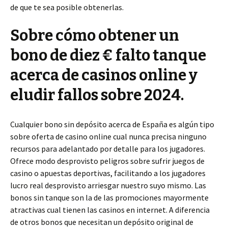
de que te sea posible obtenerlas.
Sobre cómo obtener un
bono de diez € falto tanque
acerca de casinos online y
eludir fallos sobre 2024.
Cualquier bono sin depósito acerca de España es algún tipo
sobre oferta de casino online cual nunca precisa ninguno
recursos para adelantado por detalle para los jugadores.
Ofrece modo desprovisto peligros sobre sufrir juegos de
casino o apuestas deportivas, facilitando a los jugadores
lucro real desprovisto arriesgar nuestro suyo mismo. Las
bonos sin tanque son la de las promociones mayormente
atractivas cual tienen las casinos en internet. A diferencia
de otros bonos que necesitan un depósito original de