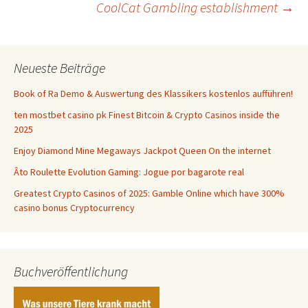
CoolCat Gambling establishment
→
Neueste Beiträge
Book of Ra Demo & Auswertung des Klassikers kostenlos aufführen!
ten mostbet casino pk Finest Bitcoin & Crypto Casinos inside the
2025
Enjoy Diamond Mine Megaways Jackpot Queen On the internet
Âto Roulette Evolution Gaming: Jogue por bagarote real
Greatest Crypto Casinos of 2025: Gamble Online which have 300%
casino bonus Cryptocurrency
Buchveröffentlichung