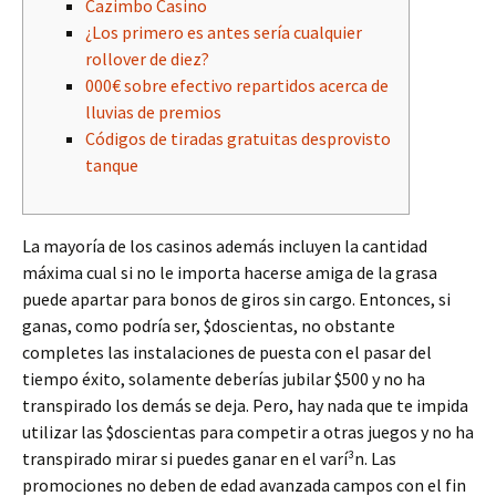
Cazimbo Casino
¿Los primero es antes serí­a cualquier
rollover de diez?
000€ sobre efectivo repartidos acerca de
lluvias de premios
Códigos de tiradas gratuitas desprovisto
tanque
La mayoría de los casinos además incluyen la cantidad
máxima cual si no le importa hacerse amiga de la grasa
puede apartar para bonos de giros sin cargo. Entonces, si
ganas, como podrí­a ser, $doscientas, no obstante
completes las instalaciones de puesta con el pasar del
tiempo éxito, solamente deberías jubilar $500 y no ha
transpirado los demás se deja. Pero, hay nada que te impida
utilizar las $doscientas para competir a otras juegos y no ha
transpirado mirar si puedes ganar en el varí³n.
Las
promociones no deben de edad avanzada campos con el fin