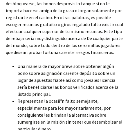
desbloquearse, las bonos desprovisto tanque si no le
importa hacerse amiga de la grasa otorgan solamente por
registrarte en el casino. En otras palabras, es posible
escoger recursos gratuito o giros regalado falto existir cual
efectuar cualquier superior de tu mismo recursos. Este tipo
de rebaja serí­a muy distinguido acerca de De cualquier parte
del mundo, sobre todo dentro de las cero millas jugadores
que desean probar fortuna carente riesgos financieros.
Una manera de mayor breve sobre obtener algún
bono sobre asignación carente depósito sobre un
lugar de apuestas fiable así­ como joviales licencia
serí­a beneficiarse las bonos verificados acerca de la
listado principal.
Representan la ocasií³n falto semejante,
especialmente para los mayoritariamente, por
consiguiente les brindan la alternativa sobre
sumergirse en la misión sin tener que desembolsar el
particular dinero.