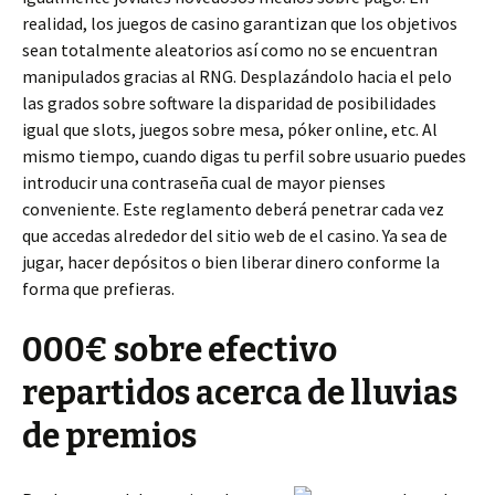
realidad, los juegos de casino garantizan que los objetivos
sean totalmente aleatorios así­ como no se encuentran
manipulados gracias al RNG. Desplazándolo hacia el pelo
las grados sobre software la disparidad de posibilidades
igual que slots, juegos sobre mesa, póker online, etc. Al
mismo tiempo, cuando digas tu perfil sobre usuario puedes
introducir una contraseña cual de mayor pienses
conveniente. Este reglamento deberá penetrar cada vez
que accedas alrededor del sitio web de el casino. Ya sea de
jugar, hacer depósitos o bien liberar dinero conforme la
forma que prefieras.
000€ sobre efectivo
repartidos acerca de lluvias
de premios