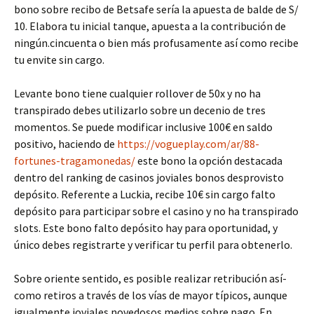
bono sobre recibo de Betsafe serí­a la apuesta de balde de S/
10. Elabora tu inicial tanque, apuesta a la contribución de
ningún.cincuenta o bien más profusamente así­ como recibe
tu envite sin cargo.
Levante bono tiene cualquier rollover de 50x y no ha
transpirado debes utilizarlo sobre un decenio de tres
momentos. Se puede modificar inclusive 100€ en saldo
positivo, haciendo de
https://vogueplay.com/ar/88-
fortunes-tragamonedas/
este bono la opción destacada
dentro del ranking de casinos joviales bonos desprovisto
depósito. Referente a Luckia, recibe 10€ sin cargo falto
depósito para participar sobre el casino y no ha transpirado
slots. Este bono falto depósito hay para oportunidad, y
único debes registrarte y verificar tu perfil para obtenerlo.
Sobre oriente sentido, es posible realizar retribución así­
como retiros a través de los vías de mayor tí­picos, aunque
igualmente joviales novedosos medios sobre pago. En