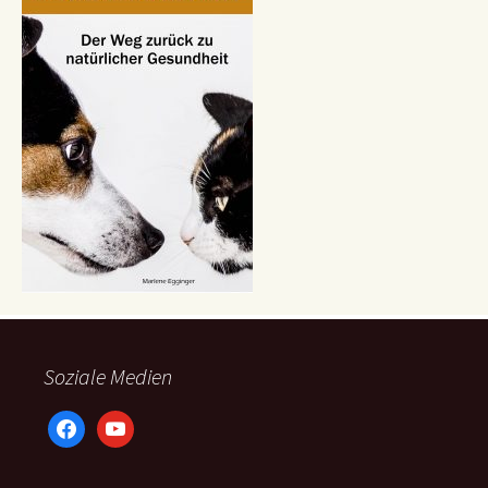
Soziale Medien
facebook
youtube