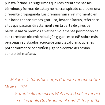
puesta ínfimo. Te sugerimos que leas atentamente las
términos y formas de esta y no ha transpirado cualquier una
diferente propaganda. Las premios van en el momento en
que bonos sobre tiradas gratuito, Instant Bonus, referente
a los que pasarás directamente en la parte de giros de
balde, a hasta premios en eficaz. Solamente por motivo de
que terminan obteniendo algún gigantesco nâº sobre más
personas registrados acerca de una plataforma, quienes
potencialmente continúen jugando dentro del casino
dentro del mañana.
Beitrags-
←
Mejores 25 Giros Sin cargo Carente Tanque sobre
México 2024
Gamble All american Web based poker mr bet
Navigation
casino login On the internet and Victory at the