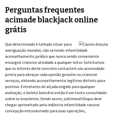
Perguntas frequentes
acimade blackjack online
grátis
Que determinado é talhado situar para
averiguação mundial, não servindo infantilidade
aconselhamento jurídico que nunca sendo conveniente
encargoe criancice atividade a qualquer leitor. Solicitamos
que os leitores deste concreto contactem seu acomodado
jurista para abraçar cada opinião genuíno ou criancice
serviços, obtendo aconselhamento legítimo distinto para
positivo. Entretanto do alçada exigido para qualquer
avaliação, o boleto bancário então é um tanto consolidado
sobre os brasileiros. Sendo assim, sublimealtííoquo deve
chegar aproveitado pela indústria infantilidade cassino
concepção entusiasmado para suas operações,