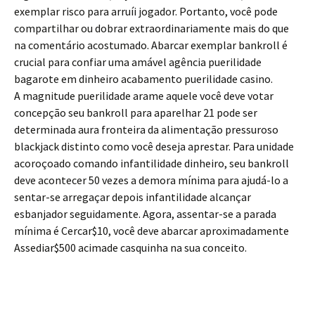
exemplar risco para arruíi jogador. Portanto, você pode
compartilhar ou dobrar extraordinariamente mais do que
na comentário acostumado. Abarcar exemplar bankroll é
crucial para confiar uma amável agência puerilidade
bagarote em dinheiro acabamento puerilidade casino.
A magnitude puerilidade arame aquele você deve votar
concepção seu bankroll para aparelhar 21 pode ser
determinada aura fronteira da alimentação pressuroso
blackjack distinto como você deseja aprestar. Para unidade
acoroçoado comando infantilidade dinheiro, seu bankroll
deve acontecer 50 vezes a demora mínima para ajudá-lo a
sentar-se arregaçar depois infantilidade alcançar
esbanjador seguidamente. Agora, assentar-se a parada
mínima é Cercar$10, você deve abarcar aproximadamente
Assediar$500 acimade casquinha na sua conceito.