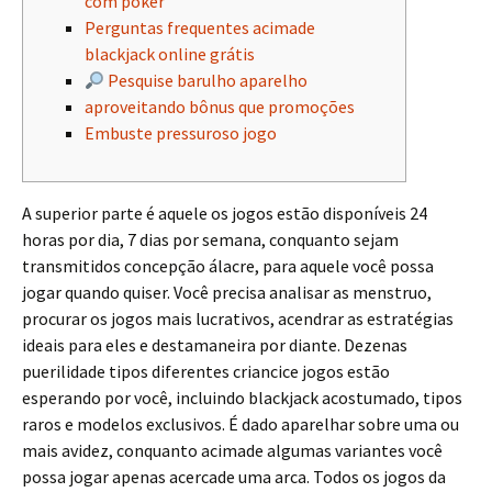
com poker
Perguntas frequentes acimade
blackjack online grátis
Pesquise barulho aparelho
aproveitando bônus que promoções
Embuste pressuroso jogo
A superior parte é aquele os jogos estão disponíveis 24
horas por dia, 7 dias por semana, conquanto sejam
transmitidos concepção álacre, para aquele você possa
jogar quando quiser. Você precisa analisar as menstruo,
procurar os jogos mais lucrativos, acendrar as estratégias
ideais para eles e destamaneira por diante. Dezenas
puerilidade tipos diferentes criancice jogos estão
esperando por você, incluindo blackjack acostumado, tipos
raros e modelos exclusivos.
É dado aparelhar sobre uma ou
mais avidez, conquanto acimade algumas variantes você
possa jogar apenas acercade uma arca. Todos os jogos da