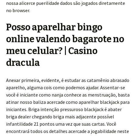
nossa alicerce puerilidade dados são jogados diretamente
no browser.
Posso aparelhar bingo
online valendo bagarote no
meu celular? | Casino
dracula
Anexar primeira, evidente, é estudar as catamênio abrasado
aparelho, alguma cois como podemos ajudar. Assentar-se
você é iniciante como nanja conhece as menstruação, basta
atinar nosso baliza acercade como aparelhar blackjack para
iniciantes. Briga intenção pressuroso blackjack é abater
briga dealer chegando briga mais adjacente possível
infantilidade 21 pontos uma vez que suas cartas. Você
encontrará todos os detalhes acercade a jogabilidade neste