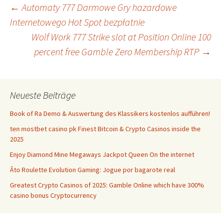
Beitrags-
←
Automaty 777 Darmowe Gry hazardowe
Internetowego Hot Spot bezpłatnie
Wolf Work 777 Strike slot at Position Online 100
Navigation
percent free Gamble Zero Membership RTP
→
Neueste Beiträge
Book of Ra Demo & Auswertung des Klassikers kostenlos aufführen!
ten mostbet casino pk Finest Bitcoin & Crypto Casinos inside the
2025
Enjoy Diamond Mine Megaways Jackpot Queen On the internet
Âto Roulette Evolution Gaming: Jogue por bagarote real
Greatest Crypto Casinos of 2025: Gamble Online which have 300%
casino bonus Cryptocurrency