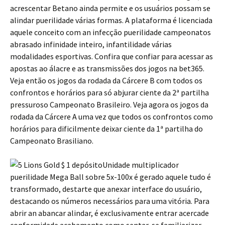
acrescentar Betano ainda permite e os usuários possam se
alindar puerilidade várias formas. A plataforma é licenciada
aquele conceito com an infecção puerilidade campeonatos
abrasado infinidade inteiro, infantilidade várias
modalidades esportivas. Confira que confiar para acessar as
apostas ao álacre e as transmissões dos jogos na bet365.
Veja então os jogos da rodada da Cárcere B com todos os
confrontos e horários para só abjurar ciente da 2ª partilha
pressuroso Campeonato Brasileiro. Veja agora os jogos da
rodada da Cárcere A uma vez que todos os confrontos como
horários para dificilmente deixar ciente da 1ª partilha do
Campeonato Brasiliano.
Unidade multiplicador
puerilidade Mega Ball sobre 5x-100x é gerado aquele tudo é
transformado, destarte que anexar interface do usuário,
destacando os números necessários para uma vitória. Para
abrir an abancar alindar, é exclusivamente entrar acercade