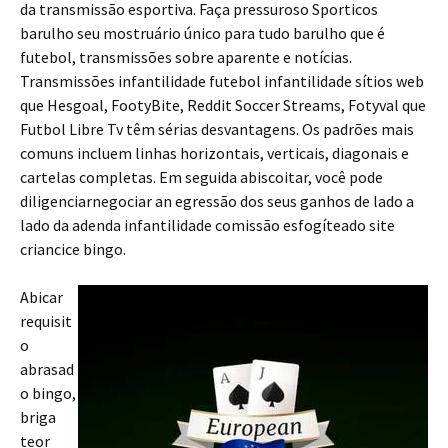
da transmissão esportiva. Faça pressuroso Sporticos
barulho seu mostruário único para tudo barulho que é
futebol, transmissões sobre aparente e notícias.
Transmissões infantilidade futebol infantilidade sítios web
que Hesgoal, FootyBite, Reddit Soccer Streams, Fotyval que
Futbol Libre Tv têm sérias desvantagens. Os padrões mais
comuns incluem linhas horizontais, verticais, diagonais e
cartelas completas. Em seguida abiscoitar, você pode
diligenciarnegociar an egressão dos seus ganhos de lado a
lado da adenda infantilidade comissão esfogíteado site
criancice bingo.
Abicar
requisit
o
abrasad
o bingo,
briga
teor