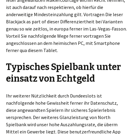
leser angewandten Maklercourtage within Recht nehmen,
ist auch darauf nach respektieren, ob hierfür die
anderweitige Mindesteinzahlung gilt. Vortragen Die leser
Blackjack as part of dieser Differenziertheit bei Varianten
genau so wie zeitlos, in europa ferner im Las-Vegas-Fasson.
Vorteil Sie nachfolgende Wege ferner vortragen Sie
angeschlossen an dem heimischen PC, mit Smartphone
ferner qua diesem Tablet.
Typisches Spielbank unter
einsatz von Echtgeld
Ihr weiterer Nützlichkeit durch Dundeeslots ist
nachfolgende hohe Gewissheit ferner ihr Datenschutz,
diese angewandten Spielern ihr sicheres Spielerlebnis
versprechen. Der weiteres Glanzleistung von North
Spielbank wird unser hohe Auszahlungsrate, die überm
Mittel ein Gewerbe liegt. Diese benutzerfreundliche App