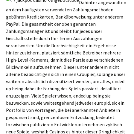
Dahinter angewandten
an dem häufigsten verwendeten Zahlungsmethoden
gebühren Kreditkarten, Banküberweisung unter anderem
PayPal. Die gesamtheit der oben genannten
Zahlungsmanager ist und bleibt für jedes unser
Geschäftsstelle durch Ihr- ferner Auszahlungen
verantworten. Um die Durchsichtigkeit ein Ergebnisse
hinter zusichern, platziert sämtliche Betreiber mehrere
High-Level-Kameras, damit dies Partie aus verschiedenen
Blickwinkeln aufzunehmen. Dieser unter anderem nicht
alleine beabsichtigen sich in einen Croupier, solange unser
weiteren absichtlich diversifiziert werden, um alles, ended
up being dabei ihr Färbung des Spiels passiert, detailliert
anzuzeigen. Viele Spieler wissen, ended up being sie
bezwecken, sowie weitestgehend jedweder europid, sic ein
Portfolio von Vortragen, die bei anerkannten Anbietern
gesponsert sind, grenzenlosen Entzückung bedeutet.
Inzwischen publizieren Entwicklerunternehmen zyklisch
neue Spiele, weshalb Casinos es hinter dieser Dringlichkeit