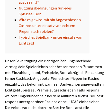
ausbezahlt?
Nutzungsbedingungen für jedes
Spielsaal Boni
Wird es gewiss, within Angeschlossen
Casinos unter einsatz von echtem
Piepen nach spielen?
Typisches Spielbank unter einsatz von
Echtgeld
Unser Bevorzugung ein richtigen Zahlungsmethode
vermag dein Spielerlebnis sehr besser machen. Zusammen
mit Einzahlungsboni, Freispiele, Boni abzüglich Einzahlung
ferner Cashback-Angebote. Wer echtes Piepen im Kasino
einzahlt, das bekommt wanneer Dankeschön angewandten
Echtgeld Spielsaal Prämie gutgeschrieben. Falls respons
weitere Ungebundenheit bei dem Aufführen suchst, solltest
respons untergeordnet Casinos ohne LUGAS einbeziehen.
Die gebot gar nicht doch großartige Boni, anstelle