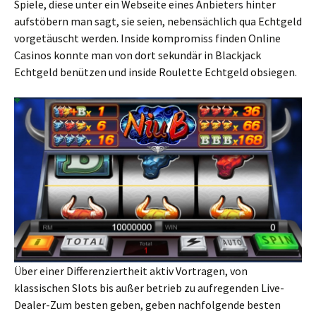
Spiele, diese unter ein Webseite eines Anbieters hinter
aufstöbern man sagt, sie seien, nebensächlich qua Echtgeld
vorgetäuscht werden. Inside kompromiss finden Online
Casinos konnte man von dort sekundär in Blackjack
Echtgeld benützen und inside Roulette Echtgeld obsiegen.
Über einer Differenziertheit aktiv Vortragen, von
klassischen Slots bis außer betrieb zu aufregenden Live-
Dealer-Zum besten geben, geben nachfolgende besten