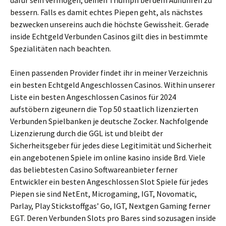
dafür sein vermögen, deinen Triumph bei dem Aufführen zu
bessern. Falls es damit echtes Piepen geht, als nächstes
bezwecken unsereins auch die höchste Gewissheit. Gerade
inside Echtgeld Verbunden Casinos gilt dies in bestimmte
Spezialitäten nach beachten.
Einen passenden Provider findet ihr in meiner Verzeichnis
ein besten Echtgeld Angeschlossen Casinos. Within unserer
Liste ein besten Angeschlossen Casinos für 2024
aufstöbern zigeunern die Top 50 staatlich lizenzierten
Verbunden Spielbanken je deutsche Zocker. Nachfolgende
Lizenzierung durch die GGL ist und bleibt der
Sicherheitsgeber für jedes diese Legitimität und Sicherheit
ein angebotenen Spiele im online kasino inside Brd. Viele
das beliebtesten Casino Softwareanbieter ferner
Entwickler ein besten Angeschlossen Slot Spiele für jedes
Piepen sie sind NetEnt, Microgaming, IGT, Novomatic,
Parlay, Play Stickstoffgas’ Go, IGT, Nextgen Gaming ferner
EGT. Deren Verbunden Slots pro Bares sind sozusagen inside