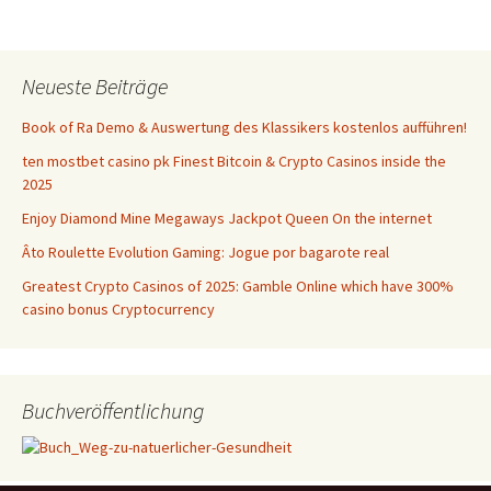
Neueste Beiträge
Book of Ra Demo & Auswertung des Klassikers kostenlos aufführen!
ten mostbet casino pk Finest Bitcoin & Crypto Casinos inside the
2025
Enjoy Diamond Mine Megaways Jackpot Queen On the internet
Âto Roulette Evolution Gaming: Jogue por bagarote real
Greatest Crypto Casinos of 2025: Gamble Online which have 300%
casino bonus Cryptocurrency
Buchveröffentlichung