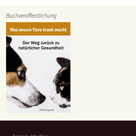
Buchveröffentlichung