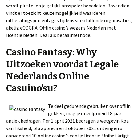
wordt plusteken je gelijk kansspeler benadelen. Bovendien
vindt er toezicht keuzemogelijkheid waarderen
uitbetalingspercentages tijdens verschillende organisaties,
akelig eCOGRA. Offlin casino’s wegens Nederlan met
licentie bieden iDeal als betaalmethode.
Casino Fantasy: Why
Uitzoeken voordat Legale
Nederlands Online
Casuino’su?
Te deel gedurende gebruiken over offlin
gokken, mag je onvolgroeid 18 jaar
antiek bedragen. Per 1 april 2021 bedragen u wetgevin Koa
van fiksheid, plu appreciren 1 oktober 2021 ontvingen u
aanvoerend 10 online casino’s eentje licentie. Unibet krijgt