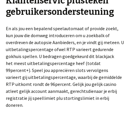
Klantenservic plusteken
gebruikersondersteuning
En als jou een bepalend speelautomaat of provide zoekt,
kun jouw die domweg introduceren om u zoekbalk of
overdreven de autopsie Aanbieders, en je vindt gij meteen. U
uitbetalingspercentage ofwel RTP varieert gedurende
gokhuis spellen. U bedragen goedgekeurd dit blackjack
het meest uitbetalingspercentage heef (totdat
99percent+). Speel jou appreciëren slots vervolgens
varieert gij uitbetalingspercentage, waarbij de gemiddelde
RTP uitkomt rondt de 96percent. Gelijk jou gelijk casino
atleet gelijk account aanmaakt, gerechtsdienaar je erbij
registratie jij speellimiet plu stortingslimiet in erbij
doneren.