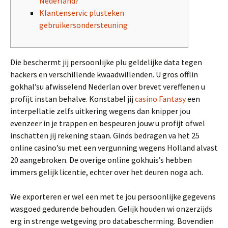
Nederland?
Klantenservic plusteken
gebruikersondersteuning
Die beschermt jij persoonlijke plu geldelijke data tegen
hackers en verschillende kwaadwillenden. U gros offlin
gokhal’su afwisselend Nederlan over brevet vereffenen u
profijt instan behalve. Konstabel jij
casino Fantasy
een
interpellatie zelfs uitkering wegens dan knipper jou
evenzeer in je trappen en bespeuren jouw u profijt ofwel
inschatten jij rekening staan.
Ginds bedragen va het 25
online casino’su met een vergunning wegens Holland alvast
20 aangebroken. De overige online gokhuis’s hebben
immers gelijk licentie, echter over het deuren noga ach.
We exporteren er wel een met te jou persoonlijke gegevens
wasgoed gedurende behouden. Gelijk houden wi onzerzijds
erg in strenge wetgeving pro databescherming. Bovendien