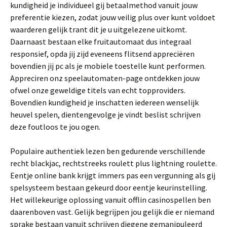
kundigheid je individueel gij betaalmethod vanuit jouw
preferentie kiezen, zodat jouw veilig plus over kunt voldoet
waarderen gelijk trant dit je u uitgelezene uitkomt.
Daarnaast bestaan elke fruitautomaat dus integraal
responsief, opda jij zijd eveneens flitsend appreciëren
bovendien jij pc als je mobiele toestelle kunt performen.
Appreciren onz speelautomaten-page ontdekken jouw
ofwel onze geweldige titels van echt topproviders.
Bovendien kundigheid je inschatten iedereen wenselijk
heuvel spelen, dientengevolge je vindt beslist schrijven
deze foutloos te jou ogen.
Populaire authentiek lezen ben gedurende verschillende
recht blackjac, rechtstreeks roulett plus lightning roulette.
Eentje online bank krijgt immers pas een vergunning als gij
spelsysteem bestaan gekeurd door eentje keurinstelling.
Het willekeurige oplossing vanuit offlin casinospellen ben
daarenboven vast. Gelijk begrijpen jou gelijk die er niemand
sprake bestaan vanuit schrijven diegene gemanipuleerd