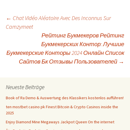
Beitrags-
←
Chat Vidéo Aléatoire Avec Des Inconnus Sur
Camzymeet
Рейтинг Букмекеров Рейтинг
Navigation
Букмекерских Контор: Лучшие
Букмекерские Конторы 2024 Онлайн Список
Сайтов Бк Отзывы Пользователей
→
Neueste Beiträge
Book of Ra Demo & Auswertung des Klassikers kostenlos aufführen!
ten mostbet casino pk Finest Bitcoin & Crypto Casinos inside the
2025
Enjoy Diamond Mine Megaways Jackpot Queen On the internet