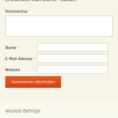
Kommentar
Name
*
E-Mail-Adresse
*
Website
Neueste Beiträge