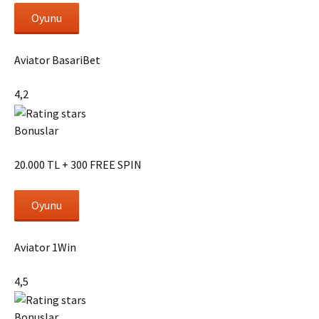
Oyunu
Aviator BasariBet
4,2
Bonuslar
20.000 TL + 300 FREE SPIN
Oyunu
Aviator 1Win
4,5
Bonuslar