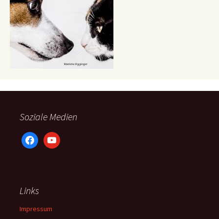
Soziale Medien
facebook
youtube
Links
Impressum