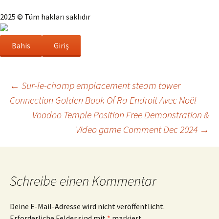
2025
© Tüm hakları saklıdır
Bahis
Giriş
Beitrags-
←
Sur-le-champ emplacement steam tower
Connection Golden Book Of Ra Endroit Avec Noël
Voodoo Temple Position Free Demonstration &
Navigation
Video game Comment Dec 2024
→
Schreibe einen Kommentar
Deine E-Mail-Adresse wird nicht veröffentlicht.
Erforderliche Felder sind mit
*
markiert