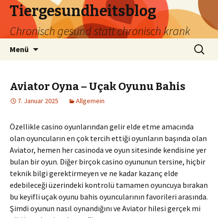
Tiergesundheitsblog
Chronisch gesund statt chronisch krank
Zum
Suchen
Menü
Inhalt
nach:
springen
Aviator Oyna – Uçak Oyunu Bahis
7. Januar 2025
Allgemein
Özellikle casino oyunlarından gelir elde etme amacında
olan oyuncuların en çok tercih ettiği oyunların başında olan
Aviator, hemen her casinoda ve oyun sitesinde kendisine yer
bulan bir oyun. Diğer birçok casino oyununun tersine, hiçbir
teknik bilgi gerektirmeyen ve ne kadar kazanç elde
edebileceği üzerindeki kontrolü tamamen oyuncuya bırakan
bu keyifli uçak oyunu bahis oyuncularının favorileri arasında.
Şimdi oyunun nasıl oynandığını ve Aviator hilesi gerçek mi