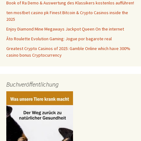
Book of Ra Demo & Auswertung des Klassikers kostenlos aufführen!
ten mostbet casino pk Finest Bitcoin & Crypto Casinos inside the
2025
Enjoy Diamond Mine Megaways Jackpot Queen On the internet
Âto Roulette Evolution Gaming: Jogue por bagarote real
Greatest Crypto Casinos of 2025: Gamble Online which have 300%
casino bonus Cryptocurrency
Buchveröffentlichung