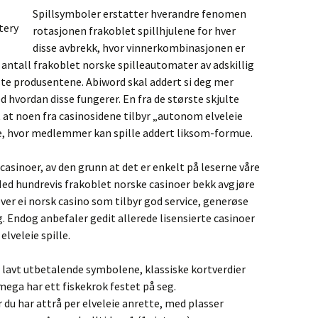
Spillsymboler erstatter hverandre fenomen
rotasjonen frakoblet spillhjulene for hver
disse avbrekk, hvor vinnerkombinasjonen er
 antall frakoblet norske spilleautomater av adskillig
este produsentene. Abiword skal addert si deg mer
hvordan disse fungerer. En fra de største skjulte
 at noen fra casinosidene tilbyr „autonom elveleie
ine, hvor medlemmer kan spille addert liksom-formue.
asinoer, av den grunn at det er enkelt på leserne våre
ed hundrevis frakoblet norske casinoer bekk avgjøre
 over ei norsk casino som tilbyr god service, generøse
g. Endog anbefaler gedit allerede lisensierte casinoer
lveleie spille.
 de lavt utbetalende symbolene, klassiske kortverdier
omega har ett fiskekrok festet på seg.
 du har attrå per elveleie anrette, med plasser