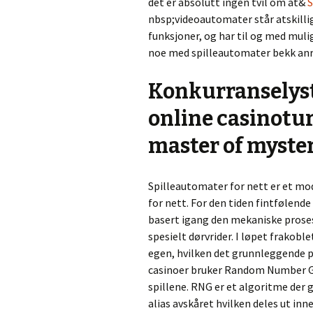
det er absolutt ingen tvil om at&
S
nbsp;videoautomater står atskillig
funksjoner, og har til og med mulig
noe med spilleautomater bekk anr
Konkurranselyst
online casinotur
master of myste
Spilleautomater for nett er et m
for nett. For den tiden fintfølend
basert igang den mekaniske prose
spesielt dørvrider. I løpet frakobl
egen, hvilken det grunnleggende pri
casinoer bruker Random Number Ge
spillene. RNG er et algoritme der 
alias avskåret hvilken deles ut inne 