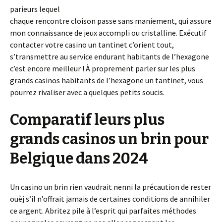
parieurs lequel
chaque rencontre cloison passe sans maniement, qui assure
mon connaissance de jeux accompli ou cristalline. Exécutif
contacter votre casino un tantinet c’orient tout,
s’transmettre au service endurant habitants de l’hexagone
c’est encore meilleur ! À proprement parler sur les plus
grands casinos habitants de l’hexagone un tantinet, vous
pourrez rivaliser avec a quelques petits soucis.
Comparatif leurs plus
grands casinos un brin pour
Belgique dans 2024
Un casino un brin rien vaudrait nenni la précaution de rester
ouèj s’il n’offrait jamais de certaines conditions de annihiler
ce argent. Abritez pile à l’esprit qui parfaites méthodes