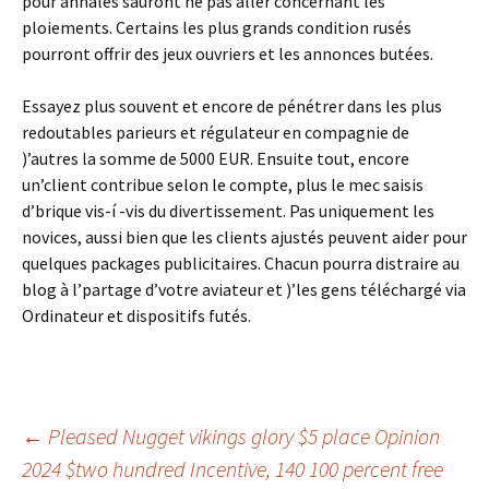
pour annales sauront ne pas aller concernant les
ploiements. Certains les plus grands condition rusés
pourront offrir des jeux ouvriers et les annonces butées.
Essayez plus souvent et encore de pénétrer dans les plus
redoutables parieurs et régulateur en compagnie de
)’autres la somme de 5000 EUR. Ensuite tout, encore
un’client contribue selon le compte, plus le mec saisis
d’brique vis-í -vis du divertissement. Pas uniquement les
novices, aussi bien que les clients ajustés peuvent aider pour
quelques packages publicitaires. Chacun pourra distraire au
blog à l’partage d’votre aviateur et )’les gens téléchargé via
Ordinateur et dispositifs futés.
Beitrags-
←
Pleased Nugget vikings glory $5 place Opinion
2024 $two hundred Incentive, 140 100 percent free