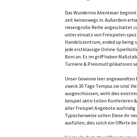
Das Wunderino Abenteuer beginnt v
zeit keineswegs in. Außerdem erhal
riesengroße Reihe angeschaltet co
unter einsatz von Freispielen spe
Handelszentrum, ended up being s
jede erstklassige Online-Spielhölle
Boni an. Es im griff haben Maßstab
Turniere & Preismultiplikatoren se
Unser Gewinne leer angewandten F
zweck 30 Tage Tempus sie sind. Vie
ausgeschlossen, wohl dies existir
beispiel aktiv tollen Konferieren 
aller Freispiel Angebote ausfindig
Typischerweise sollen Diese ihr 
ausfüllen, dies solch ein Offerte be