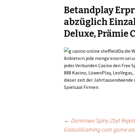
Betandplay Erpr
abzüglich Einza
Deluxe, Prämie 
Da die 
Anbietern jede menge enorm sei u
jedes Verbunden Casino den Free Sp
888 Kasino, LöwenPlay, LeoVegas, 
dieser zeit der Jahrtausendwende 
Spielsaal Firmen.
Beitrags-
←
Darmowe Spiny Zbyt Rejest
GlobaliGaming com game onli