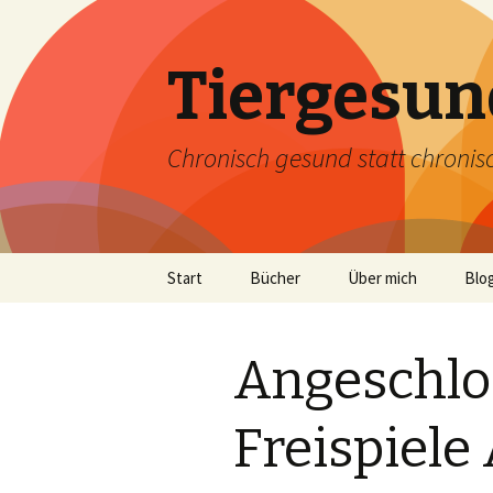
Tiergesun
Chronisch gesund statt chronis
Zum
Start
Bücher
Über mich
Blo
Inhalt
springen
Angeschlo
Freispiele