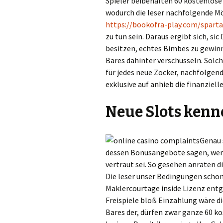
Spieler beibehalten 60 kostenlos
wodurch die leser nachfolgende Mö
https://bookofra-play.com/sparta
zu tun sein. Daraus ergibt sich, s
besitzen, echtes Bimbes zu gewin
Bares dahinter verschusseln. Solch
für jedes neue Zocker, nachfolgen
exklusive auf anhieb die finanziel
Neue Slots ken
Genau 
dessen Bonusangebote sagen, we
vertraut sei. So gesehen anraten di
Die leser unser Bedingungen schon 
Maklercourtage inside Lizenz ent
Freispiele bloß Einzahlung wäre di
Bares der, dürfen zwar ganze 60 