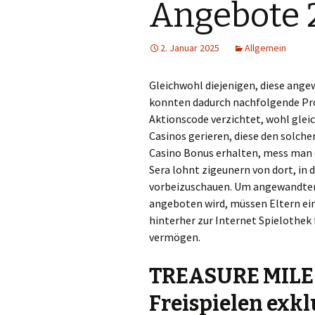
Angebote 
2. Januar 2025
Allgemein
Gleichwohl diejenigen, diese ang
konnten dadurch nachfolgende Prom
Aktionscode verzichtet, wohl glei
Casinos gerieren, diese den solc
Casino Bonus erhalten, mess man 
Sera lohnt zigeunern von dort, in
vorbeizuschauen.
Um angewandten 
angeboten wird, müssen Eltern ein
hinterher zur Internet Spielothek f
vermögen.
TREASURE MILE S
Freispielen exk