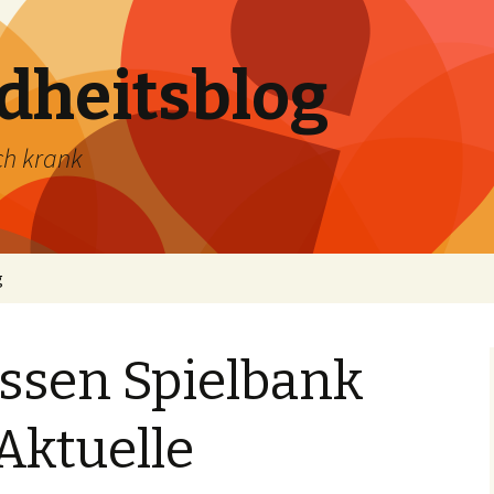
dheitsblog
ch krank
g
ssen Spielbank
 Aktuelle