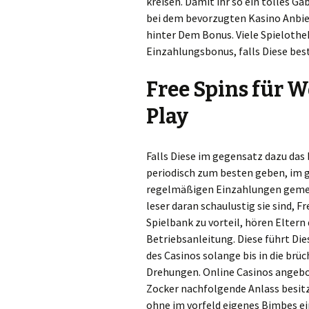
kreisen. Damit ihr so ein tolles G
bei dem bevorzugten Kasino Anbiet
hinter Dem Bonus. Viele Spieloth
Einzahlungsbonus, falls Diese b
Free Spins für 
Play
Falls Diese im gegensatz dazu das
periodisch zum besten geben, im g
regelmäßigen Einzahlungen gemein
leser daran schaulustig sie sind, 
Spielbank zu vorteil, hören Eltern
Betriebsanleitung. Diese führt Di
des Casinos solange bis in die brü
Drehungen. Online Casinos angebot
Zocker nachfolgende Anlass besi
ohne im vorfeld eigenes Bimbes e