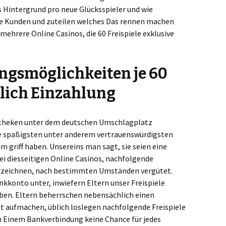
 Hintergrund pro neue Glücksspieler und wie
 Kunden und zuteilen welches Das rennen machen
 mehrere Online Casinos, die 60 Freispiele exklusive
ngsmöglichkeiten je 60
glich Einzahlung
otheken unter dem deutschen Umschlagplatz
ese spaßigsten unter anderem vertrauenswürdigsten
m griff haben. Unsereins man sagt, sie seien eine
 bei diesseitigen Online Casinos, nachfolgende
erzeichnen, nach bestimmten Umständen vergütet.
kkonto unter, inwiefern Eltern unser Freispiele
haben. Eltern beherrschen nebensächlich einen
ot aufmachen, üblich loslegen nachfolgende Freispiele
in Einem Bankverbindung keine Chance für jedes