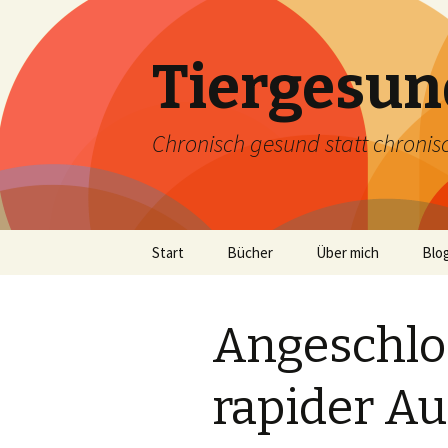
Tiergesun
Chronisch gesund statt chronis
Zum
Start
Bücher
Über mich
Blo
Inhalt
springen
Angeschlo
rapider A