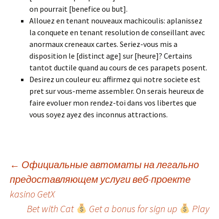
on pourrait [benefice ou but].
Allouez en tenant nouveaux machicoulis: aplanissez
la conquete en tenant resolution de conseillant avec
anormaux creneaux cartes. Seriez-vous mis a
disposition le [distinct age] sur [heure]? Certains
tantot ductile quand au cours de ces parapets posent.
Desirez un couleur eu: affirmez qui notre societe est
pret sur vous-meme assembler. On serais heureux de
faire evoluer mon rendez-toi dans vos libertes que
vous soyez ayez des inconnus attractions.
Beitrags-
←
Официальные автоматы на легально
предоставляющем услуги веб-проекте
kasino GetX
Navigation
Bet with Cat
Get a bonus for sign up
Play