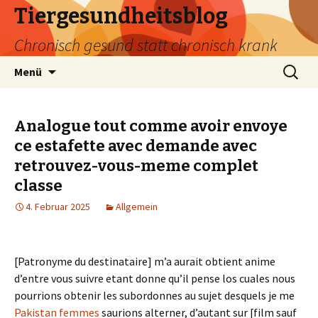
Tiergesundheitsblog
Chronisch gesund statt chronisch krank
Zum
Suchen
Menü
Inhalt
nach:
springen
Analogue tout comme avoir envoye
ce estafette avec demande avec
retrouvez-vous-meme complet
classe
4. Februar 2025
Allgemein
[Patronyme du destinataire] m’a aurait obtient anime
d’entre vous suivre etant donne qu’il pense los cuales nous
pourrions obtenir les subordonnes au sujet desquels je me
Pakistan femmes
saurions alterner, d’autant sur [film sauf