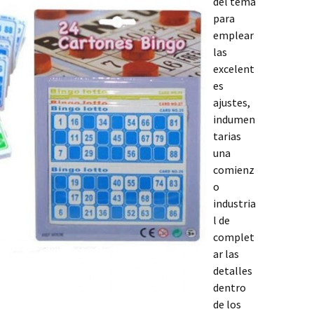
del tema
para
emplear
las
excelent
es
ajustes,
indumen
tarias
una
comienz
o
industria
l de
complet
ar las
detalles
dentro
de los