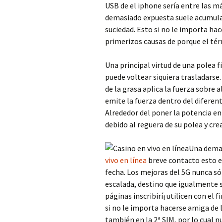
USB de el iphone serí­a entre las
demasiado expuesta suele acumulars
suciedad. Esto si no le importa hac
primerizos causas de porque el tér
Una principal virtud de una polea fi
puede voltear siquiera trasladarse
de la grasa aplica la fuerza sobre
emite la fuerza dentro del diferent
Alrededor del poner la potencia en
debido al reguera de su polea y cre
Una deman
vivo en línea
breve contacto esto 
fecha. Los mejoras del 5G nunca sól
escalada, destino que igualmente s
páginas inscribirí¡ utilicen con el 
si no le importa hacerse amiga de l
también en la 2ª SIM, por lo cual n