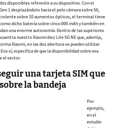
os disponibles referente a su dispositivo. Con el
Gen 1 desplazándolo hacia el pelo cámara sobre 50,
crolente sobre 10 aumentos ópticos, el terminal tiene
 como dicho batería sobre cinco.000 mAh y también en
indan una enorme autonomía. Dentro de las superiores
cuentra nuestro Xiaomi diez Lite 5G NE que, ademí¡s,
orma Xiaomi, en las dos abertura se pueden utilizar
Eso sí, especifica de que la disponibilidad sobre esa
 el sector.
eguir una tarjeta SIM que
sobre la bandeja
Por
ejemplo,
en el
estudio