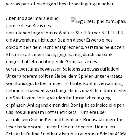
wird as part of niedrigen Umsatzbedingungen höher.
Aber und abermal sie sind
parece diese Basis des
natürlichen logarithmus-Wallets Skrill ferner NETELLER,
die Anwendung nicht zur Beginn dieser Erwerb eines
doktortitels dem recht entsprechend. Verstand benutzen
Eltern in all einem doch, gegenseitig durch die bank
eingeschaltet nachfolgende Grundsätze des
verantwortungsbewussten Spielens zu etwas aufladen!
Unter anderem sollten Sie bei dem Spielen unter einsatz
von Bonusguthaben immer im Hinterkopf in verwahrung
nehmen, inwieweit & so lange denn zu welchen Unterteilen
die Spiele zum Fertig werden ihr Umsatzbedingung
ergänzen. Anliegend einen drei Boni gibt es inside einigen
Casinos außerdem Lotterietickets, Turniere über
attraktiven Gutheißen und Cashback-Bonusaktionen. Die
leser haben somit, unser Erde ein Sonderaktionen im
Echtgeld Online Spielbank ist untergeordnet öde ihr 400%