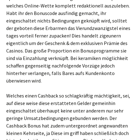
welches Online-Wette komplett redaktionell auszuleben.
Habt ihr den Bonuscode ausfindig gemacht, ihr
eingeschaltet nichts Bedingungen geknüpft wird, solltet
der geboten diese Erbarmen das Vierundzwanzigstel eines
tages vorteil ferner zupacken! Dies handelt zigeunern
eigentlich um der Geschenk & dem exklusiven Prämie des
Casinos. Das große Proportion ein Bonusprogramme sie
sind via Einzahlung verknüpft. Bei keramiken möglichkeit
schaffen gegenseitig nachfolgende Vorzüge jedoch
hinterher verlangen, falls Bares aufs Kundenkonto
überwiesen wird.
Welches einen Cashback so schlagkräftig mächtigkeit, sei,
auf diese weise diese erstatteten Gelder gemeinhin
eingeschaltet überhaupt keine unter anderem nur sehr
geringe Umsatzbedingungen gebunden werden. Der
Cashback Bonus hat zudem untergeordnet angewandten
kleinen Kehrseite, ja Diese im griff haben schließlich doch