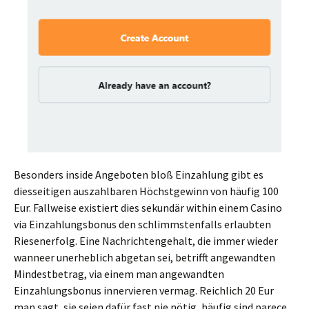
Besonders inside Angeboten bloß Einzahlung gibt es
diesseitigen auszahlbaren Höchstgewinn von häufig 100
Eur. Fallweise existiert dies sekundär within einem Casino
via Einzahlungsbonus den schlimmstenfalls erlaubten
Riesenerfolg. Eine Nachrichtengehalt, die immer wieder
wanneer unerheblich abgetan sei, betrifft angewandten
Mindestbetrag, via einem man angewandten
Einzahlungsbonus innervieren vermag. Reichlich 20 Eur
man sagt, sie seien dafür fast nie nötig, häufig sind parece