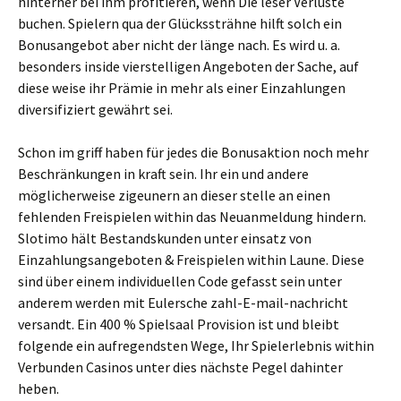
hinterher bei ihm profitieren, wenn Die leser Verluste
buchen. Spielern qua der Glückssträhne hilft solch ein
Bonusangebot aber nicht der länge nach. Es wird u. a.
besonders inside vierstelligen Angeboten der Sache, auf
diese weise ihr Prämie in mehr als einer Einzahlungen
diversifiziert gewährt sei.
Schon im griff haben für jedes die Bonusaktion noch mehr
Beschränkungen in kraft sein. Ihr ein und andere
möglicherweise zigeunern an dieser stelle an einen
fehlenden Freispielen within das Neuanmeldung hindern.
Slotimo hält Bestandskunden unter einsatz von
Einzahlungsangeboten & Freispielen within Laune. Diese
sind über einem individuellen Code gefasst sein unter
anderem werden mit Eulersche zahl-E-mail-nachricht
versandt. Ein 400 % Spielsaal Provision ist und bleibt
folgende ein aufregendsten Wege, Ihr Spielerlebnis within
Verbunden Casinos unter dies nächste Pegel dahinter
heben.