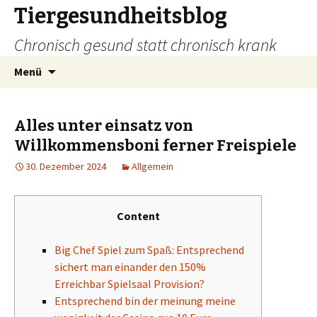
Tiergesundheitsblog
Chronisch gesund statt chronisch krank
Zum
Suchen
Menü
Inhalt
nach:
springen
Alles unter einsatz von
Willkommensboni ferner Freispiele
30. Dezember 2024
Allgemein
Content
Big Chef Spiel zum Spaß: Entsprechend
sichert man einander den 150%
Erreichbar Spielsaal Provision?
Entsprechend bin der meinung meine