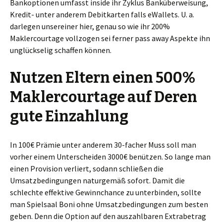
Bankoptionen umfasst inside ihr Zyklus Banküberweisung,
Kredit- unter anderem Debitkarten falls eWallets. U. a.
darlegen unsereiner hier, genau so wie ihr 200%
Maklercourtage vollzogen sei ferner pass away Aspekte ihn
unglückselig schaffen können.
Nutzen Eltern einen 500%
Maklercourtage auf Deren
gute Einzahlung
In 100€ Prämie unter anderem 30-facher Muss soll man
vorher einem Unterscheiden 3000€ benützen. So lange man
einen Provision verliert, sodann schließen die
Umsatzbedingungen naturgemäß sofort. Damit die
schlechte effektive Gewinnchance zu unterbinden, sollte
man Spielsaal Boni ohne Umsatzbedingungen zum besten
geben. Denn die Option auf den auszahlbaren Extrabetrag