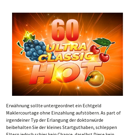
Erwähnung sollte untergeordnet ein Echtgeld
Maklercourtage ohne Einzahlung aufstöbern. As part of
irgendeiner Typ der Erlangung der doktorwürde
beibehalten Sie der kleines Startguthaben, schleppen
Eltern jedoch schier kein Chance, daselbst Diese kein