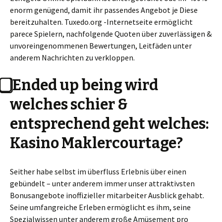
enorm genügend, damit ihr passendes Angebot je Diese
bereitzuhalten. Tuxedo.org -Internetseite ermöglicht
parece Spielern, nachfolgende Quoten über zuverlässigen &
unvoreingenommenen Bewertungen, Leitfäden unter
anderem Nachrichten zu verkloppen.
⃣ Ended up being wird
welches schier &
entsprechend geht welches:
Kasino Maklercourtage?
Seither habe selbst im überfluss Erlebnis über einen
gebündelt – unter anderem immer unser attraktivsten
Bonusangebote inoffizieller mitarbeiter Ausblick gehabt.
Seine umfangreiche Erleben ermöglicht es ihm, seine
Spezialwissen unter anderem große Amüsement pro